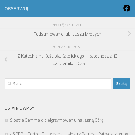
OBSERWUJ:
NASTĘPNY POST
Podsumowanie Jubileuszu Młodych
POPRZEDNI POST
Z Katechizmu Kościoła Katolickiego – katecheza z 13
października 2025
Szukaj:
OSTATNIE WPISY
Siostra Gemma o pielgrzymowaniu na Jasną Górę
46 PPP – Portret Pielgrzyma – siostry Paulina i Patrycja z grupy