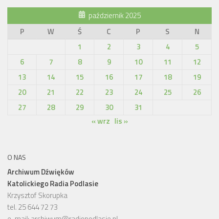
październik 2025
P
W
Ś
C
P
S
N
1
2
3
4
5
6
7
8
9
10
11
12
13
14
15
16
17
18
19
20
21
22
23
24
25
26
27
28
29
30
31
« wrz
lis »
O NAS
Archiwum Dźwięków
Katolickiego Radia Podlasie
Krzysztof Skorupka
tel. 25 644 72 73
e-mail:
archiwum@radiopodlasie.pl