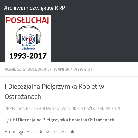
Archiwum dzwięków KRP
Przejdź do treści
AGNIESZKA BOLEWSKA - IWANIUK
/
WYWIADY
I Diecezjalna Pielgrzymka Kobiet w
Ostrożanach
PRZEZ
AGNIESZKA BOLEWSKA-IWANIUK
·
13 PAŹDZIERNIKA 2025
Tytuł
: I Diecezjalna Pielgrzymka Kobiet w Ostrożanach
Autor: Agnieszka Bolewska-Iwaniuk