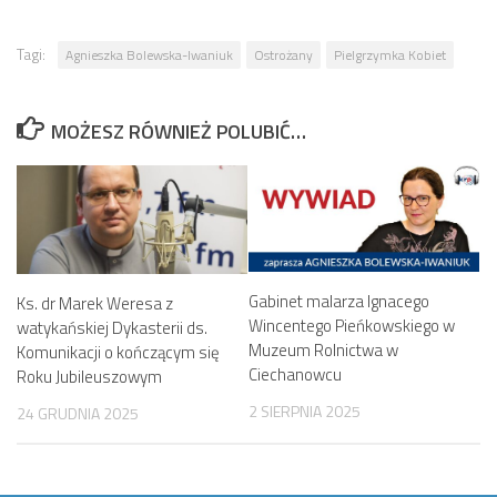
Tagi:
Agnieszka Bolewska-Iwaniuk
Ostrożany
Pielgrzymka Kobiet
MOŻESZ RÓWNIEŻ POLUBIĆ…
Gabinet malarza Ignacego
Ks. dr Marek Weresa z
Wincentego Pieńkowskiego w
watykańskiej Dykasterii ds.
Muzeum Rolnictwa w
Komunikacji o kończącym się
Ciechanowcu
Roku Jubileuszowym
2 SIERPNIA 2025
24 GRUDNIA 2025