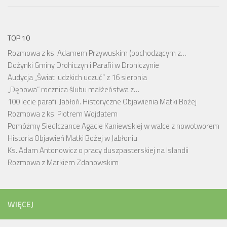
TOP 10
Rozmowa z ks. Adamem Przywuskim (pochodzącym z…
Dożynki Gminy Drohiczyn i Parafii w Drohiczynie
Audycja „Świat ludzkich uczuć” z 16 sierpnia
„Dębowa” rocznica ślubu małżeństwa z…
100 lecie parafii Jabłoń. Historyczne Objawienia Matki Bożej
Rozmowa z ks. Piotrem Wojdatem
Pomóżmy Siedlczance Agacie Kaniewskiej w walce z nowotworem
Historia Objawień Matki Bożej w Jabłoniu
Ks. Adam Antonowicz o pracy duszpasterskiej na Islandii
Rozmowa z Markiem Zdanowskim
WIĘCEJ