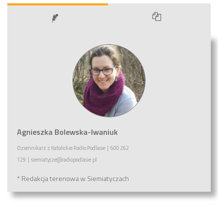
Agnieszka Bolewska-Iwaniuk
Dziennikarz
z
Katolickie Radio Podlasie
|
600 262
129
|
siemiatycze@radiopodlasie.pl
* Redakcja terenowa w Siemiatyczach