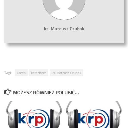
ks. Mateusz Czubak
Tagi:
Credo
katecheza
ks. Mateusz Czubak
MOŻESZ RÓWNIEŻ POLUBIĆ…