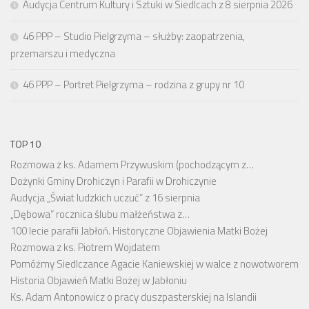
Audycja Centrum Kultury i Sztuki w Siedlcach z 8 sierpnia 2026
46 PPP – Studio Pielgrzyma – służby: zaopatrzenia,
przemarszu i medyczna
46 PPP – Portret Pielgrzyma – rodzina z grupy nr 10
TOP 10
Rozmowa z ks. Adamem Przywuskim (pochodzącym z…
Dożynki Gminy Drohiczyn i Parafii w Drohiczynie
Audycja „Świat ludzkich uczuć” z 16 sierpnia
„Dębowa” rocznica ślubu małżeństwa z…
100 lecie parafii Jabłoń. Historyczne Objawienia Matki Bożej
Rozmowa z ks. Piotrem Wojdatem
Pomóżmy Siedlczance Agacie Kaniewskiej w walce z nowotworem
Historia Objawień Matki Bożej w Jabłoniu
Ks. Adam Antonowicz o pracy duszpasterskiej na Islandii