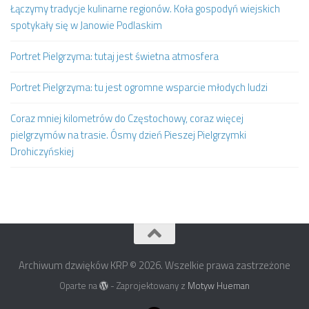
Łączymy tradycje kulinarne regionów. Koła gospodyń wiejskich
spotykały się w Janowie Podlaskim
Portret Pielgrzyma: tutaj jest świetna atmosfera
Portret Pielgrzyma: tu jest ogromne wsparcie młodych ludzi
Coraz mniej kilometrów do Częstochowy, coraz więcej
pielgrzymów na trasie. Ósmy dzień Pieszej Pielgrzymki
Drohiczyńskiej
Archiwum dzwięków KRP © 2026. Wszelkie prawa zastrzeżone
Oparte na
- Zaprojektowany z
Motyw Hueman