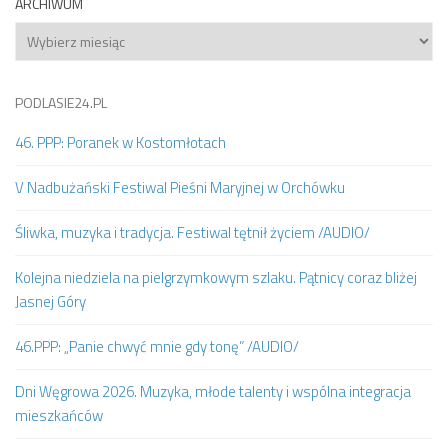
ARCHIWUM
Archiwum
PODLASIE24.PL
46. PPP: Poranek w Kostomłotach
V Nadbużański Festiwal Pieśni Maryjnej w Orchówku
Śliwka, muzyka i tradycja. Festiwal tętnił życiem /AUDIO/
Kolejna niedziela na pielgrzymkowym szlaku. Pątnicy coraz bliżej
Jasnej Góry
46.PPP: „Panie chwyć mnie gdy tonę” /AUDIO/
Dni Węgrowa 2026. Muzyka, młode talenty i wspólna integracja
mieszkańców