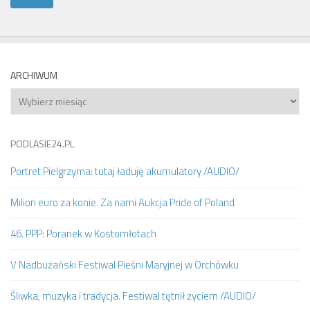
ARCHIWUM
Archiwum
PODLASIE24.PL
Portret Pielgrzyma: tutaj ładuję akumulatory /AUDIO/
Milion euro za konie. Za nami Aukcja Pride of Poland
46. PPP: Poranek w Kostomłotach
V Nadbużański Festiwal Pieśni Maryjnej w Orchówku
Śliwka, muzyka i tradycja. Festiwal tętnił życiem /AUDIO/