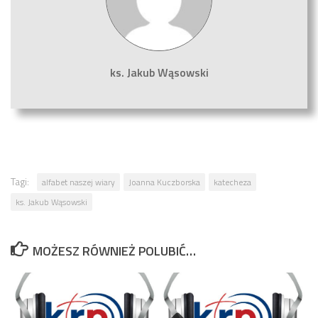
ks. Jakub Wąsowski
Tagi:
alfabet naszej wiary
Joanna Kuczborska
katecheza
ks. Jakub Wąsowski
MOŻESZ RÓWNIEŻ POLUBIĆ…