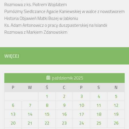
Rozmowa z ks. Piotrem Wojdatem
Pomóżmy Siedlczance Agacie Kaniewskiej w walce z nowotworem
Historia Objawień Matki Bożej w Jabłoniu
Ks. Adam Antonowicz o pracy duszpasterskiej na Islandii
Rozmowa z Markiem Zdanowskim
WIĘCEJ
październik 2025
P
W
Ś
C
P
S
N
1
2
3
4
5
6
7
8
9
10
11
12
13
14
15
16
17
18
19
20
21
22
23
24
25
26