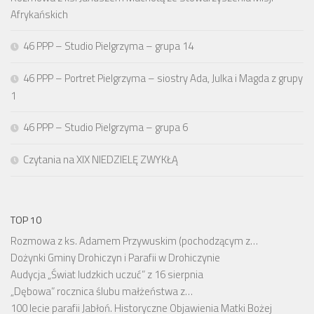
Afrykańskich
46 PPP – Studio Pielgrzyma – grupa 14
46 PPP – Portret Pielgrzyma – siostry Ada, Julka i Magda z grupy
1
46 PPP – Studio Pielgrzyma – grupa 6
Czytania na XIX NIEDZIELĘ ZWYKŁĄ
TOP 10
Rozmowa z ks. Adamem Przywuskim (pochodzącym z…
Dożynki Gminy Drohiczyn i Parafii w Drohiczynie
Audycja „Świat ludzkich uczuć” z 16 sierpnia
„Dębowa” rocznica ślubu małżeństwa z…
100 lecie parafii Jabłoń. Historyczne Objawienia Matki Bożej