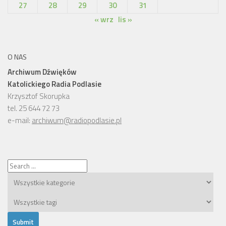
27
28
29
30
31
« wrz
lis »
O NAS
Archiwum Dźwięków
Katolickiego Radia Podlasie
Krzysztof Skorupka
tel. 25 644 72 73
e-mail:
archiwum@radiopodlasie.pl