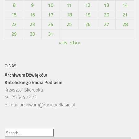
8
9
10
11
12
13
14
15
16
17
18
19
20
21
22
23
24
25
26
27
28
29
30
31
« lis
sty »
O NAS
Archiwum Dźwięków
Katolickiego Radia Podlasie
Krzysztof Skorupka
tel. 25 644 72 73
e-mail:
archiwum@radiopodlasie.pl