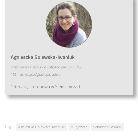
Agnieszka Bolewska-Iwaniuk
Dziennikarz
z
Katolickie Radio Podlasie
|
600 262
129
|
siemiatycze@radiopodlasie.pl
* Redakcja terenowa w Siemiatyczach
Tagi:
Agnieszka Bolewska-Iwaniuk
Milejczyce
Sebastian Sawicki