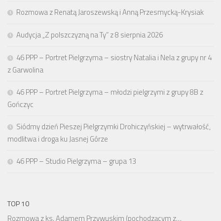
Rozmowa z Renatą Jaroszewską i Anną Przesmycką-Krysiak
Audycja „Z polszczyzną na Ty” z 8 sierpnia 2026
46 PPP – Portret Pielgrzyma – siostry Natalia i Nela z grupy nr 4
z Garwolina
46 PPP – Portret Pielgrzyma – młodzi pielgrzymi z grupy 8B z
Gończyc
Siódmy dzień Pieszej Pielgrzymki Drohiczyńskiej – wytrwałość,
modlitwa i droga ku Jasnej Górze
46 PPP – Studio Pielgrzyma – grupa 13
TOP 10
Rozmowa z ks. Adamem Przywuskim (pochodzącym z…