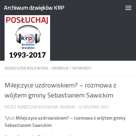
Archiwum dzwięków KRP
Przejdź do treści
AGNIESZKA BOLEWSKA - IWANIUK
/
WYWIADY
Milejczyce uzdrowiskiem? – rozmowa z
wójtem gminy Sebastianem Sawickim
PRZEZ
AGNIESZKA BOLEWSKA-IWANIUK
·
12 GRUDNIA 2025
Tytuł
: Milejczyce uzdrowiskiem? – rozmowa z wójtem gminy
Sebastianem Sawickim