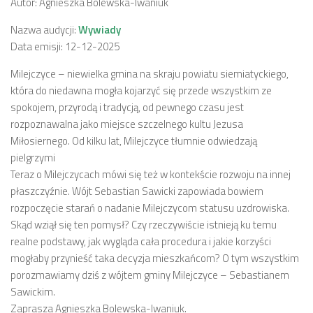
Autor: Agnieszka Bolewska-Iwaniuk
Nazwa audycji:
Wywiady
Data emisji: 12-12-2025
Milejczyce – niewielka gmina na skraju powiatu siemiatyckiego,
która do niedawna mogła kojarzyć się przede wszystkim ze
spokojem, przyrodą i tradycją, od pewnego czasu jest
rozpoznawalna jako miejsce szczelnego kultu Jezusa
Miłosiernego. Od kilku lat, Milejczyce tłumnie odwiedzają
pielgrzymi
Teraz o Milejczycach mówi się też w kontekście rozwoju na innej
płaszczyźnie. Wójt Sebastian Sawicki zapowiada bowiem
rozpoczęcie starań o nadanie Milejczycom statusu uzdrowiska.
Skąd wziął się ten pomysł? Czy rzeczywiście istnieją ku temu
realne podstawy, jak wygląda cała procedura i jakie korzyści
mogłaby przynieść taka decyzja mieszkańcom? O tym wszystkim
porozmawiamy dziś z wójtem gminy Milejczyce – Sebastianem
Sawickim.
Zaprasza Agnieszka Bolewska-Iwaniuk.