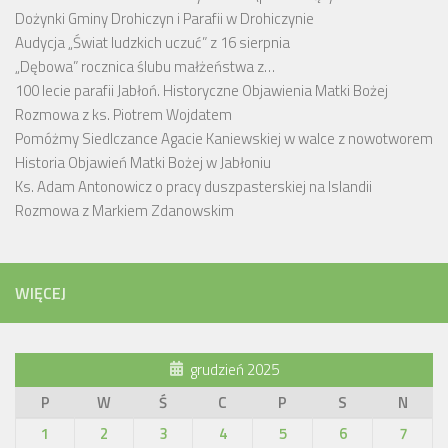
Dożynki Gminy Drohiczyn i Parafii w Drohiczynie
Audycja „Świat ludzkich uczuć” z 16 sierpnia
„Dębowa” rocznica ślubu małżeństwa z…
100 lecie parafii Jabłoń. Historyczne Objawienia Matki Bożej
Rozmowa z ks. Piotrem Wojdatem
Pomóżmy Siedlczance Agacie Kaniewskiej w walce z nowotworem
Historia Objawień Matki Bożej w Jabłoniu
Ks. Adam Antonowicz o pracy duszpasterskiej na Islandii
Rozmowa z Markiem Zdanowskim
WIĘCEJ
grudzień 2025
P
W
Ś
C
P
S
N
1
2
3
4
5
6
7