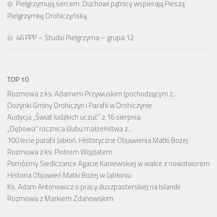
Pielgrzymują sercem. Duchowi pątnicy wspierają Pieszą
Pielgrzymkę Drohiczyńską
46 PPP – Studio Pielgrzyma – grupa 12
TOP 10
Rozmowa z ks. Adamem Przywuskim (pochodzącym z…
Dożynki Gminy Drohiczyn i Parafii w Drohiczynie
Audycja „Świat ludzkich uczuć” z 16 sierpnia
„Dębowa” rocznica ślubu małżeństwa z…
100 lecie parafii Jabłoń. Historyczne Objawienia Matki Bożej
Rozmowa z ks. Piotrem Wojdatem
Pomóżmy Siedlczance Agacie Kaniewskiej w walce z nowotworem
Historia Objawień Matki Bożej w Jabłoniu
Ks. Adam Antonowicz o pracy duszpasterskiej na Islandii
Rozmowa z Markiem Zdanowskim