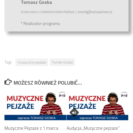
Tomasz Goska
Dziennikarz
z
Katolickie Radio Podlasie
|
tomekg@radiopodlasie.pl
* Realizator programu
Tagi:
muzyczne pejżaże
Tomek Goska
MOŻESZ RÓWNIEŻ POLUBIĆ…
Muzyczne Pejzaże z 1 marca
Audycja „Muzyczne pejzaże”