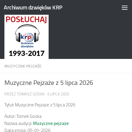
Archiwum dzwięków KRP
Przejdź do treści
MUZYCZNE PEJZAŻE
Muzyczne Pejzaże z 5 lipca 2026
PRZEZ
TOMASZ GOSKA
·
5 LIPCA 2026
Tytuł: Muzyczne Pejzaże z 5 lipca 2026
Autor: Tomek Goska
Nazwa audycji:
Muzyczne pejzaże
Data emisji: 05-07-2026