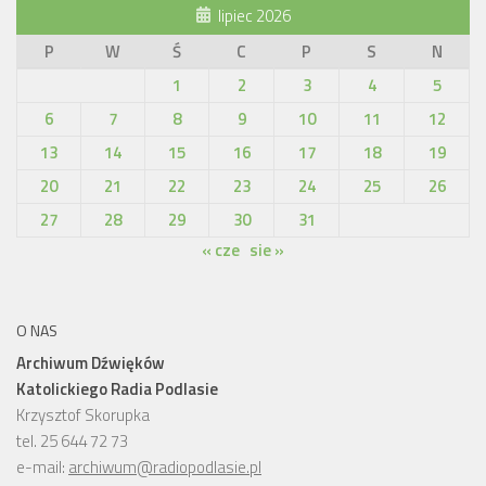
lipiec 2026
P
W
Ś
C
P
S
N
1
2
3
4
5
6
7
8
9
10
11
12
13
14
15
16
17
18
19
20
21
22
23
24
25
26
27
28
29
30
31
« cze
sie »
O NAS
Archiwum Dźwięków
Katolickiego Radia Podlasie
Krzysztof Skorupka
tel. 25 644 72 73
e-mail:
archiwum@radiopodlasie.pl