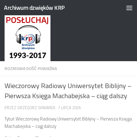
Archiwum dzwięków KRP
Przejdź do treści
ROZMOWA DOŚĆ POWAŻNA
Wieczorowy Radiowy Uniwersytet Biblijny –
Pierwsza Księga Machabejska – ciąg dalszy
PRZEZ
GRZEGORZ SKWAREK
·
7 LIPCA 2026
Tytuł: Wieczorowy Radiowy Uniwersytet Biblijny – Pierwsza Księga
Machabejska – ciąg dalszy