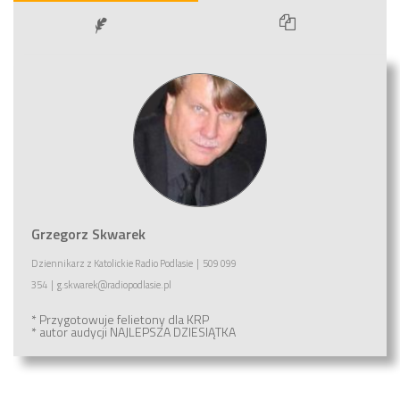
Grzegorz Skwarek
Dziennikarz
z
Katolickie Radio Podlasie
|
509 099
354
|
g.skwarek@radiopodlasie.pl
* Przygotowuje felietony dla KRP
* autor audycji NAJLEPSZA DZIESIĄTKA