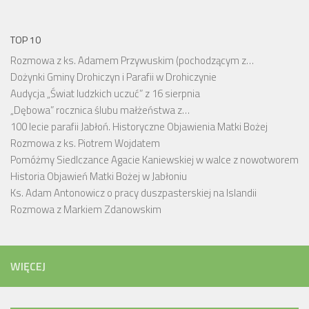
TOP 10
Rozmowa z ks. Adamem Przywuskim (pochodzącym z…
Dożynki Gminy Drohiczyn i Parafii w Drohiczynie
Audycja „Świat ludzkich uczuć” z 16 sierpnia
„Dębowa” rocznica ślubu małżeństwa z…
100 lecie parafii Jabłoń. Historyczne Objawienia Matki Bożej
Rozmowa z ks. Piotrem Wojdatem
Pomóżmy Siedlczance Agacie Kaniewskiej w walce z nowotworem
Historia Objawień Matki Bożej w Jabłoniu
Ks. Adam Antonowicz o pracy duszpasterskiej na Islandii
Rozmowa z Markiem Zdanowskim
WIĘCEJ