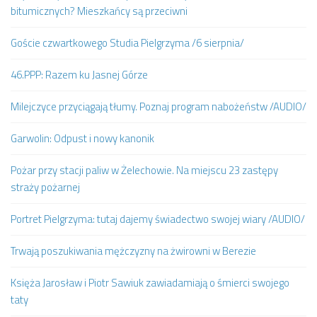
bitumicznych? Mieszkańcy są przeciwni
Goście czwartkowego Studia Pielgrzyma /6 sierpnia/
46.PPP: Razem ku Jasnej Górze
Milejczyce przyciągają tłumy. Poznaj program nabożeństw /AUDIO/
Garwolin: Odpust i nowy kanonik
Pożar przy stacji paliw w Żelechowie. Na miejscu 23 zastępy
straży pożarnej
Portret Pielgrzyma: tutaj dajemy świadectwo swojej wiary /AUDIO/
Trwają poszukiwania mężczyzny na żwirowni w Berezie
Księża Jarosław i Piotr Sawiuk zawiadamiają o śmierci swojego
taty