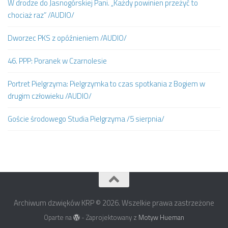
W drodze do Jasnogórskiej Pani. „Każdy powinien przeżyć to
chociaż raz” /AUDIO/
Dworzec PKS z opóźnieniem /AUDIO/
46. PPP: Poranek w Czarnolesie
Portret Pielgrzyma: Pielgrzymka to czas spotkania z Bogiem w
drugim człowieku /AUDIO/
Goście środowego Studia Pielgrzyma /5 sierpnia/
Archiwum dzwięków KRP © 2026. Wszelkie prawa zastrzeżone
Oparte na
- Zaprojektowany z
Motyw Hueman