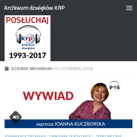
Archiwum dzwięków KRP
Przejdź do treści
DZIENNE ARCHIWUM:
15 LISTOPADA, 2018
JOANNA KUCZBORSKA
/
UNIKAJMY ZŁYCH DRÓG - TEMU MOŻNA