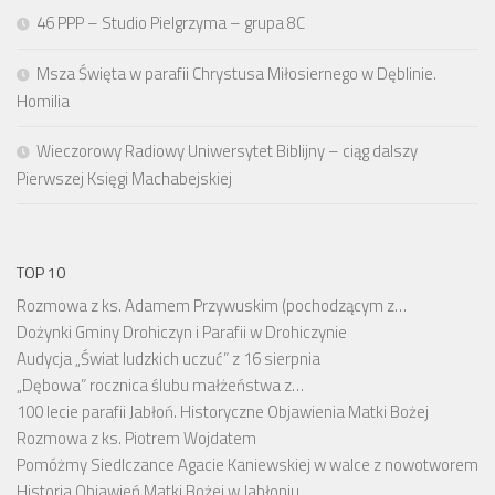
46 PPP – Studio Pielgrzyma – grupa 8C
Msza Święta w parafii Chrystusa Miłosiernego w Dęblinie.
Homilia
Wieczorowy Radiowy Uniwersytet Biblijny – ciąg dalszy
Pierwszej Księgi Machabejskiej
TOP 10
Rozmowa z ks. Adamem Przywuskim (pochodzącym z…
Dożynki Gminy Drohiczyn i Parafii w Drohiczynie
Audycja „Świat ludzkich uczuć” z 16 sierpnia
„Dębowa” rocznica ślubu małżeństwa z…
100 lecie parafii Jabłoń. Historyczne Objawienia Matki Bożej
Rozmowa z ks. Piotrem Wojdatem
Pomóżmy Siedlczance Agacie Kaniewskiej w walce z nowotworem
Historia Objawień Matki Bożej w Jabłoniu