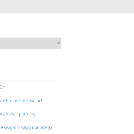
IO/
towo-Gminne w Sabniach
y alkohol i perfumy
e święto tradycji i ludowego