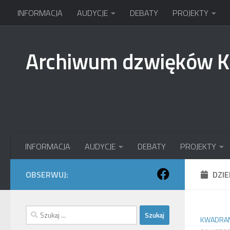
INFORMACJA
AUDYCJE
DEBATY
PROJEKTY
Przejdź do treści
Archiwum dzwięków 
INFORMACJA
AUDYCJE
DEBATY
PROJEKTY
OBSERWUJ:
DZI
Szukaj:
KWADRAN