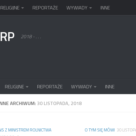
RELIGIJNE
REPORTAŻE
WYWIADY
INNE
KRP
2018 - . . .
RELIGIJNE
REPORTAŻE
WYWIADY
INNE
ENNE ARCHIWUM:
30 LISTOPADA, 2018
S Z MINISTREM ROLNICTWA
O TYM SIĘ MÓWI
30 LISTO