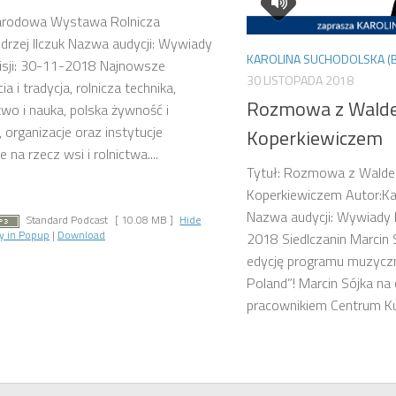
Narodowa Wystawa Rolnicza
drzej Ilczuk Nazwa audycji: Wywiady
KAROLINA SUCHODOLSKA (
isji: 30-11-2018 Najnowsze
30 LISTOPADA 2018
ia i tradycja, rolnicza technika,
Rozmowa z Wald
two i nauka, polska żywność i
 organizacje oraz instytucje
Koperkiewiczem
e na rzecz wsi i rolnictwa....
Tytuł: Rozmowa z Wald
Koperkiewiczem Autor:Ka
Nazwa audycji: Wywiady 
Standard Podcast
[ 10.08 MB ]
Hide
y in Popup
|
Download
2018 Siedlczanin Marcin 
edycję programu muzyczn
Poland”! Marcin Sójka na 
pracownikiem Centrum Kul