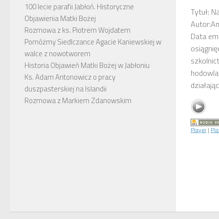
100 lecie parafii Jabłoń. Historyczne
Tytuł: 
Objawienia Matki Bożej
Autor:An
Rozmowa z ks. Piotrem Wojdatem
Data em
Pomóżmy Siedlczance Agacie Kaniewskiej w
osiągnięc
walce z nowotworem
szkolnic
Historia Objawień Matki Bożej w Jabłoniu
hodowla,
Ks. Adam Antonowicz o pracy
działając
duszpasterskiej na Islandii
Rozmowa z Markiem Zdanowskim
Player
|
Pla