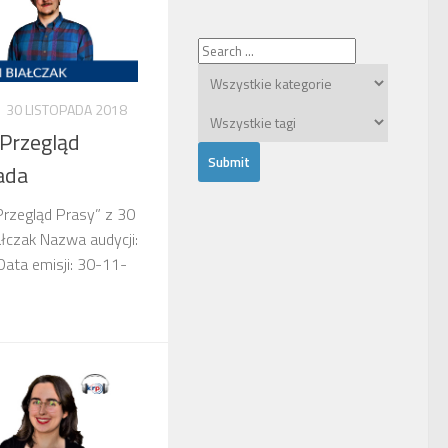
30 LISTOPADA 2018
 Przegląd
ada
Przegląd Prasy” z 30
łczak Nazwa audycji:
Data emisji: 30-11-