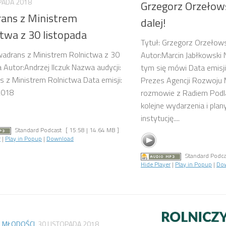
PADA 2018
Grzegorz Orzełow
ans z Ministrem
dalej!
twa z 30 listopada
Tytuł: Grzegorz Orzełowsk
wadrans z Ministrem Rolnictwa z 30
Autor:Marcin Jabłkowski 
a Autor:Andrzej Ilczuk Nazwa audycji:
tym się mówi Data emisj
 z Ministrem Rolnictwa Data emisji:
Prezes Agencji Rozwoju 
2018
rozmowie z Radiem Podla
kolejne wydarzenia i plan
instytucję....
Standard Podcast
[ 15:58 | 14.64 MB ]
r
|
Play in Popup
|
Download
Standard Podca
Hide Player
|
Play in Popup
|
Do
 MŁODOŚCI
30 LISTOPADA 2018