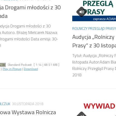
ja Drogami młodości z 30
ada
udycja Drogami młodości z 30
ROLNICZY PRZEGLĄD PRASY
a Autor:o. Błażej Mielcarek Nazwa
Audycja „Rolniczy
 Drogami młodości Data emisji: 30-
Prasy” z 30 listop
8
Tytuł: Audycja „Rolniczy 
listopada Autor:Adam Bia
Standard Podcast
[ 1:14 | 68.51 MB ]
Rolniczy Przegląd Prasy 
r
|
Play in Popup
|
Download
2018
ILCZUK
30 LISTOPADA 2018
owa Wystawa Rolnicza