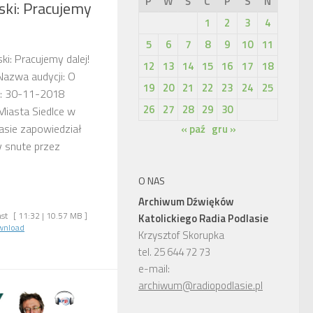
P
W
Ś
C
P
S
N
ski: Pracujemy
1
2
3
4
5
6
7
8
9
10
11
i: Pracujemy dalej!
12
13
14
15
16
17
18
Nazwa audycji: O
19
20
21
22
23
24
25
i: 30-11-2018
26
27
28
29
30
Miasta Siedlce w
sie zapowiedział
« paź
gru »
y snute przez
O NAS
Archiwum Dźwięków
st
[ 11:32 | 10.57 MB ]
Katolickiego Radia Podlasie
wnload
Krzysztof Skorupka
tel. 25 644 72 73
e-mail:
archiwum@radiopodlasie.pl