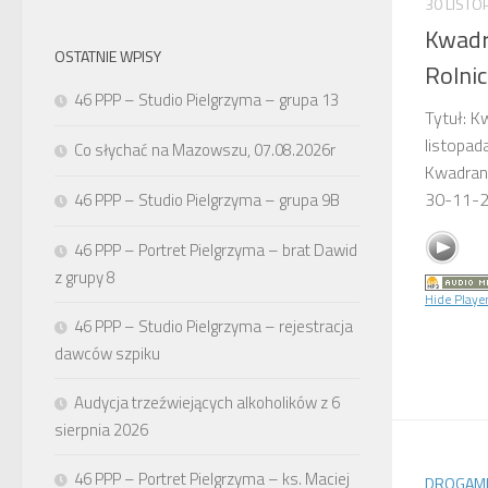
30 LISTO
Kwadr
OSTATNIE WPISY
Rolnic
46 PPP – Studio Pielgrzyma – grupa 13
Tytuł: K
listopad
Co słychać na Mazowszu, 07.08.2026r
Kwadrans
30-11-
46 PPP – Studio Pielgrzyma – grupa 9B
46 PPP – Portret Pielgrzyma – brat Dawid
z grupy 8
Hide Playe
46 PPP – Studio Pielgrzyma – rejestracja
dawców szpiku
Audycja trzeźwiejących alkoholików z 6
sierpnia 2026
46 PPP – Portret Pielgrzyma – ks. Maciej
DROGAMI