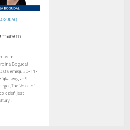
BOGUDAŁ)
emarem
emarem
rolina Bogudał
Data emisji: 30-11-
Sójka wygrał 9.
ego „The Voice of
co dzień jest
tury...