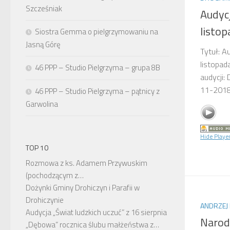
Szcześniak
Audyc
listop
Siostra Gemma o pielgrzymowaniu na
Jasną Górę
Tytuł: A
listopad
46 PPP – Studio Pielgrzyma – grupa 8B
audycji:
11-201
46 PPP – Studio Pielgrzyma – pątnicy z
Garwolina
Hide Playe
TOP 10
Rozmowa z ks. Adamem Przywuskim
(pochodzącym z…
Dożynki Gminy Drohiczyn i Parafii w
Drohiczynie
ANDRZEJ 
Audycja „Świat ludzkich uczuć” z 16 sierpnia
Narod
„Dębowa” rocznica ślubu małżeństwa z…