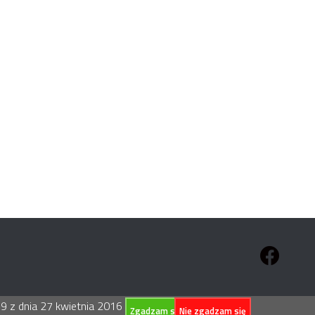
 z dnia 27 kwietnia 2016 r. w sprawie
Zgadzam się
Nie zgadzam się