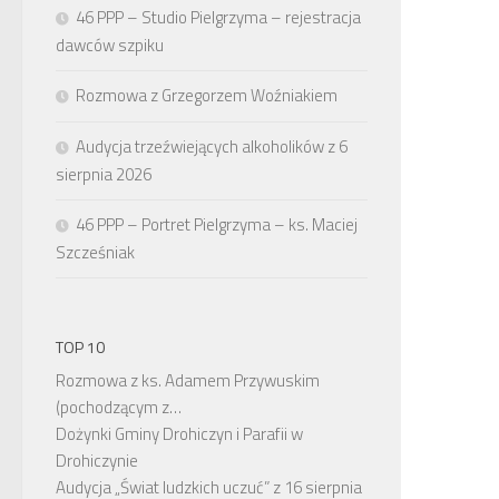
46 PPP – Studio Pielgrzyma – rejestracja
dawców szpiku
Rozmowa z Grzegorzem Woźniakiem
Audycja trzeźwiejących alkoholików z 6
sierpnia 2026
46 PPP – Portret Pielgrzyma – ks. Maciej
Szcześniak
TOP 10
Rozmowa z ks. Adamem Przywuskim
(pochodzącym z…
Dożynki Gminy Drohiczyn i Parafii w
Drohiczynie
Audycja „Świat ludzkich uczuć” z 16 sierpnia