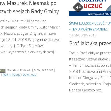
aw Mazurek: Niesmak po
szych sesjach Rady Gminy
iesław Mazurek: Niesmak po
ŚWIAT LUDZKICH UCZUĆ
/
U
ch sesjach Rady Gminy Autor:Marcin
- TEMU MOŻNA ZAPOBIEC
ki Nazwa audycji: O tym się mówi
12 GRUDNIA 2018
isji: 12-11-2018 Wójt gminy Radzyń
Profilaktyka prz
 w audycji O Tym Się Mówi
ał wydarzenia pierwszych sesji...
Tytuł: Profilaktyka prze
Kaszczyc Nazwa audycji:
– Temu można zapobiec D
Standard Podcast
[ 8:59 | 8.23 MB ]
2018 Rozmówcami Anny K
r
|
Play in Popup
|
Download
Kurator Okręgowy Sądu
Siedlcach, sekretarz Kra
Renata Cieszko raz...