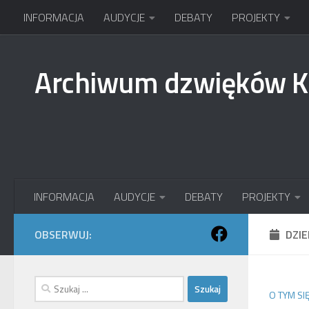
INFORMACJA
AUDYCJE
DEBATY
PROJEKTY
Przejdź do treści
Archiwum dzwięków 
INFORMACJA
AUDYCJE
DEBATY
PROJEKTY
OBSERWUJ:
DZI
Szukaj:
O TYM SI