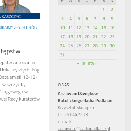
P
W
Ś
C
P
S
N
1
2
3
4
5
6
7
8
9
10
11
12
13
14
15
16
NIKAJMY ZŁYCH DRÓG
17
18
19
20
21
22
23
24
25
26
27
28
29
30
estępstw
31
stępstw Autor:Anna
« lis
sty »
 Unikajmy złych dróg
ata emisji: 12-12-
aszczyc byli:
O NAS
 Okręgowego w
Archiwum Dźwięków
jowej Rady Kuratorów
Katolickiego Radia Podlasie
Krzysztof Skorupka
tel. 25 644 72 73
e-mail:
archiwum@radiopodlasie.pl