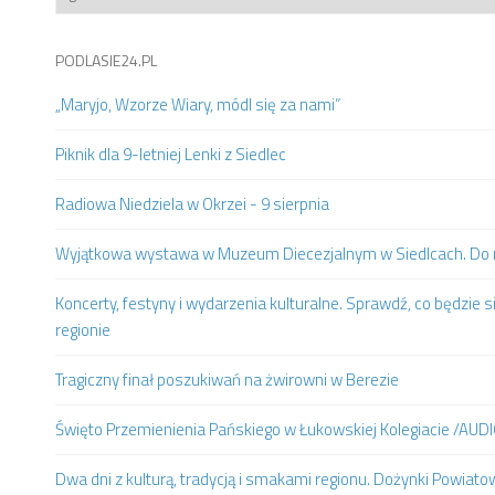
PODLASIE24.PL
„Maryjo, Wzorze Wiary, módl się za nami”
Piknik dla 9-letniej Lenki z Siedlec
Radiowa Niedziela w Okrzei - 9 sierpnia
Wyjątkowa wystawa w Muzeum Diecezjalnym w Siedlcach. Do m
Koncerty, festyny i wydarzenia kulturalne. Sprawdź, co będzie s
regionie
Tragiczny finał poszukiwań na żwirowni w Berezie
Święto Przemienienia Pańskiego w Łukowskiej Kolegiacie /AUD
Dwa dni z kulturą, tradycją i smakami regionu. Dożynki Powia