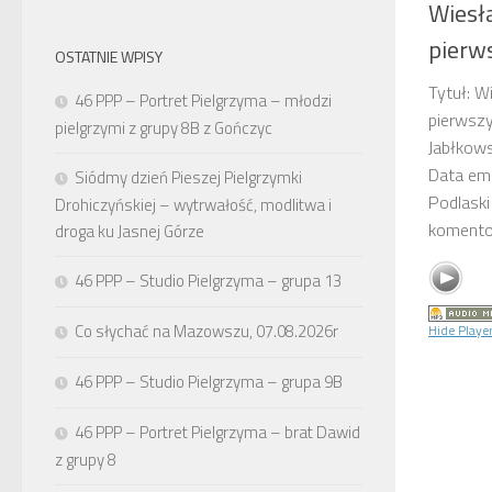
Wiesł
pierw
OSTATNIE WPISY
Tytuł: W
46 PPP – Portret Pielgrzyma – młodzi
pierwszy
pielgrzymi z grupy 8B z Gończyc
Jabłkows
Data em
Siódmy dzień Pieszej Pielgrzymki
Podlaski
Drohiczyńskiej – wytrwałość, modlitwa i
komentow
droga ku Jasnej Górze
46 PPP – Studio Pielgrzyma – grupa 13
Co słychać na Mazowszu, 07.08.2026r
Hide Playe
46 PPP – Studio Pielgrzyma – grupa 9B
46 PPP – Portret Pielgrzyma – brat Dawid
z grupy 8