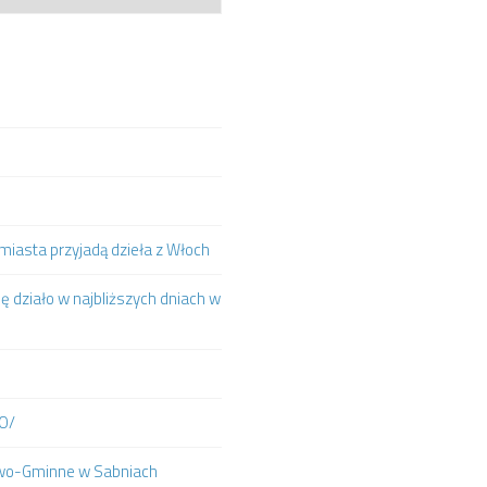
iasta przyjadą dzieła z Włoch
ię działo w najbliższych dniach w
IO/
towo-Gminne w Sabniach