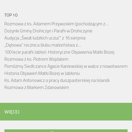
TOP 10
Rozmowa z ks. Adamem Przywuskim (pochodzącym z…
Dożynki Gminy Drohiczyn i Parafii w Drohiczynie
Audycja „Świat ludzkich uczuć” z 16 sierpnia
„Dębowa” rocznica ślubu małżeństwa z…
100 lecie parafii Jabłoń. Historyczne Objawienia Matki Bożej
Rozmowa z ks. Piotrem Wojdatem
Pomóżmy Siedlczance Agacie Kaniewskiej w walce z nowotworem
Historia Objawień Matki Bożej w Jabłoniu
Ks. Adam Antonowicz o pracy duszpasterskiej na Islandii
Rozmowa z Markiem Zdanowskim
WIĘCEJ