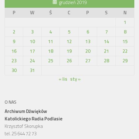
grudzień 2019
P
W
Ś
C
P
S
N
1
2
3
4
5
6
7
8
9
10
11
12
13
14
15
16
17
18
19
20
21
22
23
24
25
26
27
28
29
30
31
« lis
sty »
O NAS
Archiwum Dźwięków
Katolickiego Radia Podlasie
Krzysztof Skorupka
tel. 25 644 72 73