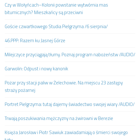
Czy w Wołyńcach–Kolonii powstanie wytwórnia mas
bitumicznych? Mieszkańcy są przeciwni
Goście czwartkowego Studia Pielgrzyma /6 sierpnia/
46.PPP: Razem ku Jasnej Górze
Milejczyce przyciągają tłumy. Poznaj program nabożeństw /AUDIO/
Garwolin: Odpust i nowy kanonik
Pożar przy stacji paliw w Żelechowie. Na miejscu 23 zastępy
straży pożarnej
Portret Pielgrzyma: tutaj dajemy świadectwo swojej wiary /AUDIO/
Trwają poszukiwania mężczyzny na żwirowni w Berezie
Księża Jarosław i Piotr Sawiuk zawiadamiają o śmierci swojego
taty