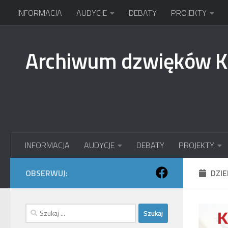
INFORMACJA
AUDYCJE
DEBATY
PROJEKTY
Przejdź do treści
Archiwum dzwięków 
INFORMACJA
AUDYCJE
DEBATY
PROJEKTY
OBSERWUJ:
DZI
Szukaj: