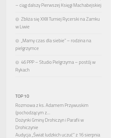
– ciąg dalszy Pierwszej Księgi Machabejskiej
Zbliża się XXIII Turniej Rycerski na Zamku
w Liwie
„Mamy czas dla siebie” – rodzina na
pielgrzymce
46 PPP – Studio Pielgrzyma – postój w
Rykach
TOP 10
Rozmowa z ks. Adamem Przywuskim
(pochodzącym z…
Dożynki Gminy Drohiczyn i Parafii w
Drohiczynie
Audycja „Świat ludzkich uczuć” z 16 sierpnia