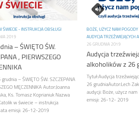
W ŚWIECIE - INSTRUKCJA OBSŁUGI
BOŻE, UŻYCZ NAM POGODY 
NIA 2019
AUDYCJA TRZEŹWIEJĄCYCH
26 GRUDNIA 2019
udnia – ŚWIĘTO ŚW.
Audycja trzeźwiej
PANA , PIERWSZEGO
alkoholików z 26 
ENNIKA
Tytuł:Audycja trzeźwieją
26 grudnia – ŚWIĘTO ŚW. SZCZEPANA
26 grudniaAutor:Lech Za
SZEGO MĘCZENNIKA Autor:Joanna
audycji: Boże, użycz na
ska, Ks. Tomasz Koprianiuk Nazwa
emisji: 26-12- 2019
Katolik w świecie – instrukcja
ata emisji: 26-12-2019