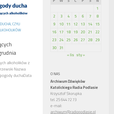
P
W
Ś
C
P
S
N
1
2
3
4
5
6
7
8
9
10
11
12
13
14
15
DUCHA, CZYLI
 ALKOHOLIKÓW
16
17
18
19
20
21
22
23
24
25
26
27
28
29
ących
30
31
grudnia
« lis
sty »
cych alkoholików z
krzewski Nazwa
O NAS
m pogody duchaData
Archiwum Dźwięków
Katolickiego Radia Podlasie
Krzysztof Skorupka
tel. 25 644 72 73
e-mail:
archiwum@radiopodlasie.pl