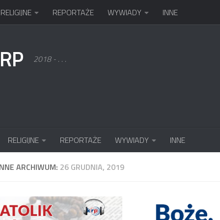
RELIGIJNE
REPORTAŻE
WYWIADY
INNE
KRP
2018 - . . .
RELIGIJNE
REPORTAŻE
WYWIADY
INNE
ENNE ARCHIWUM:
26 GRUDNIA, 2019