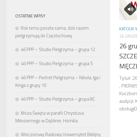
OSTATNIE WPISY
Rok temu poszła sama, dziś razem
KATOLIK 
pielgrzymują do Częstochowy
26 GRUD
26 gr
46 PPP – Studio Pielgrzyma – grupa 12
SZCZE
46 PPP – Studio Pielgrzyma – grupa 5
MĘCZ
46 PPP – Portret Pielgrzyma – Nikola, Iga i
Tytuł: 
Kinga z grupy 10
, PIERW
Kuczbor
46 PPP – Studio Pielgrzyma – grupa 8C
audycji: 
obsługiD
Msza Święta w parafii Chrystusa
Miłosiernego w Dęblinie. Homilia
Wieczorowy Radiowy Uniwersytet Biblijny