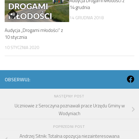
Audycja Drogami Młodości z
14 grudnia
14 GRUDNIA 2018
Audycja „Drogami młodości” z
10 stycznia
10 STYCZNIA 2020
OBSERWUJ:
NASTĘPNY POST
Uczniowie z Seroczyna poznawali prace Urzędu Gminy w
Wodyniach
POPRZEDNI POST
Andrzej Sitnik: Totalna opozycja niezainteresowana