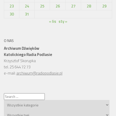
23
24
25
26
27
28
29
30
31
« lis
sty »
O NAS
Archiwum Dźwięków
Katolickiego Radia Podlasie
Krzysztof Skorupka
tel. 25 644 72 73
e-mail:
archiwum@radiopodlasie.pl