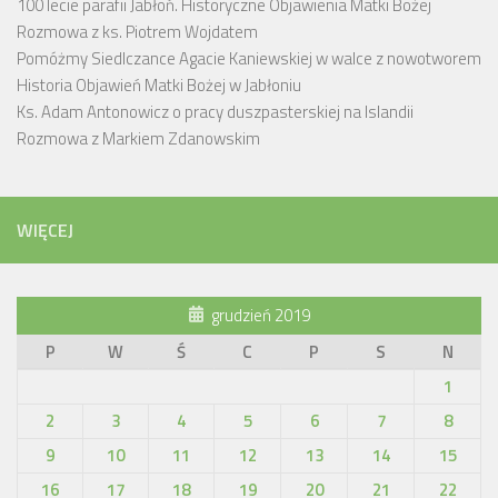
100 lecie parafii Jabłoń. Historyczne Objawienia Matki Bożej
Rozmowa z ks. Piotrem Wojdatem
Pomóżmy Siedlczance Agacie Kaniewskiej w walce z nowotworem
Historia Objawień Matki Bożej w Jabłoniu
Ks. Adam Antonowicz o pracy duszpasterskiej na Islandii
Rozmowa z Markiem Zdanowskim
WIĘCEJ
grudzień 2019
P
W
Ś
C
P
S
N
1
2
3
4
5
6
7
8
9
10
11
12
13
14
15
16
17
18
19
20
21
22