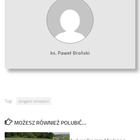
ks. Paweł Broński
Tagi:
drogami młodości
MOŻESZ RÓWNIEŻ POLUBIĆ…