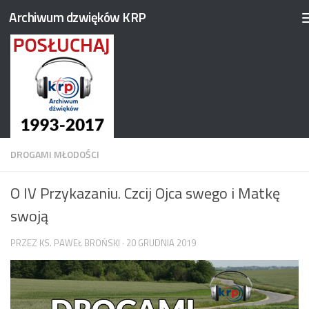
Archiwum dzwięków KRP
Przejdź do treści
DROGAMI MŁODOŚCI
O IV Przykazaniu. Czcij Ojca swego i Matkę
swoją
PRZEZ
KS. PAWEŁ BROŃSKI
·
20 GRUDNIA 2019