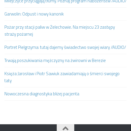
Milejczyce przyciągają tłumy. Poznaj program nabożeństw /AUDIO/
Garwolin: Odpust i nowy kanonik
Pożar przy stacji paliw w Żelechowie. Na miejscu 23 zastępy
straży pożarnej
Portret Pielgrzyma: tutaj dajemy świadectwo swojej wiary /AUDIO/
Trwają poszukiwania mężczyzny na żwirowni w Berezie
Księża Jarosław i Piotr Sawiuk zawiadamiają o śmierci swojego
taty
Nowoczesna diagnostyka bliżej pacjenta