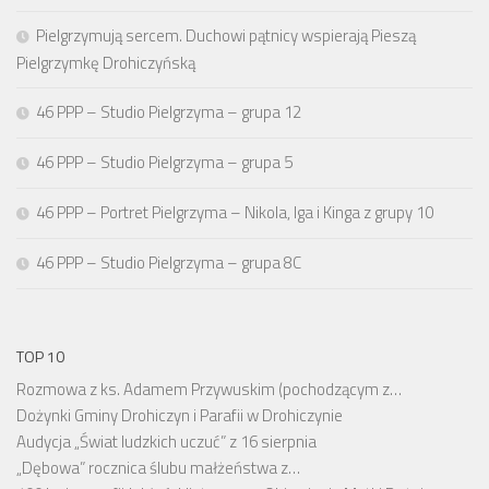
Pielgrzymują sercem. Duchowi pątnicy wspierają Pieszą
Pielgrzymkę Drohiczyńską
46 PPP – Studio Pielgrzyma – grupa 12
46 PPP – Studio Pielgrzyma – grupa 5
46 PPP – Portret Pielgrzyma – Nikola, Iga i Kinga z grupy 10
46 PPP – Studio Pielgrzyma – grupa 8C
TOP 10
Rozmowa z ks. Adamem Przywuskim (pochodzącym z…
Dożynki Gminy Drohiczyn i Parafii w Drohiczynie
Audycja „Świat ludzkich uczuć” z 16 sierpnia
„Dębowa” rocznica ślubu małżeństwa z…