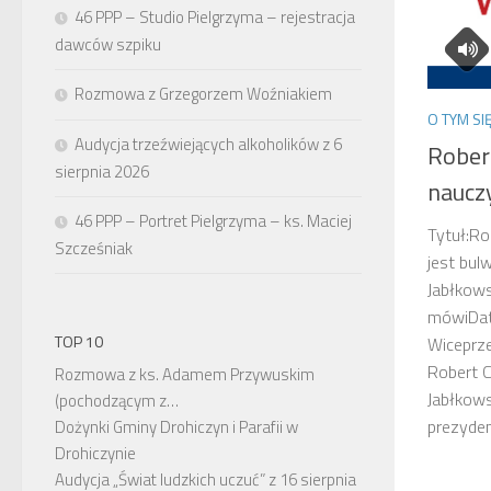
46 PPP – Studio Pielgrzyma – rejestracja
dawców szpiku
Rozmowa z Grzegorzem Woźniakiem
O TYM SI
Audycja trzeźwiejących alkoholików z 6
Robert
sierpnia 2026
nauczy
46 PPP – Portret Pielgrzyma – ks. Maciej
Tytuł:Ro
Szcześniak
jest bul
Jabłkows
mówiDat
TOP 10
Wiceprze
Robert 
Rozmowa z ks. Adamem Przywuskim
Jabłkows
(pochodzącym z…
prezyden
Dożynki Gminy Drohiczyn i Parafii w
Drohiczynie
Audycja „Świat ludzkich uczuć” z 16 sierpnia