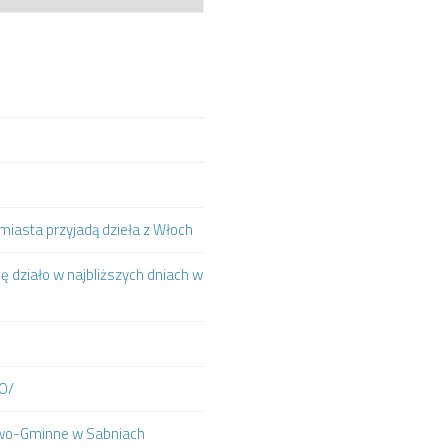
iasta przyjadą dzieła z Włoch
ię działo w najbliższych dniach w
IO/
towo-Gminne w Sabniach