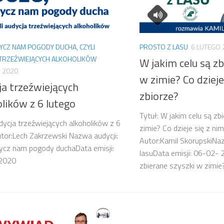
YCZ NAM POGODY DUCHA, CZYLI
PROSTO Z LASU
6 LUTEGO 
 TRZEŹWIEJĄCYCH ALKOHOLIKÓW
W jakim celu są zb
 2020
w zimie? Co dzieje
ja trzeźwiejących
zbiorze?
lików z 6 lutego
Tytuł: W jakim celu są zb
dycja trzeźwiejących alkoholików z 6
zimie? Co dzieje się z ni
tor:Lech Zakrzewski Nazwa audycji:
Autor:Kamil SkorupskiNaz
ycz nam pogody duchaData emisji:
lasuData emisji: 06-02- 
2020
zbierane szyszki w zimie?