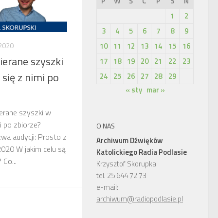
P
W
Ś
C
P
S
N
1
2
3
4
5
6
7
8
9
10
11
12
13
14
15
16
2020
ierane szyszki
17
18
19
20
21
22
23
 się z nimi po
24
25
26
27
28
29
« sty
mar »
ierane szyszki w
mi po zbiorze?
O NAS
wa audycji: Prosto z
Archiwum Dźwięków
2020 W jakim celu są
Katolickiego Radia Podlasie
 Co...
Krzysztof Skorupka
tel. 25 644 72 73
e-mail:
archiwum@radiopodlasie.pl