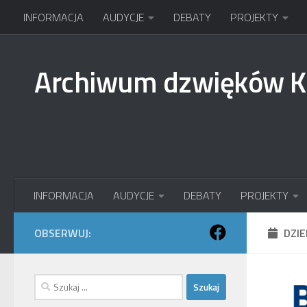
INFORMACJA
AUDYCJE
DEBATY
PROJEKTY
Przejdź do treści
Archiwum dzwięków 
INFORMACJA
AUDYCJE
DEBATY
PROJEKTY
OBSERWUJ:
DZI
Szukaj: