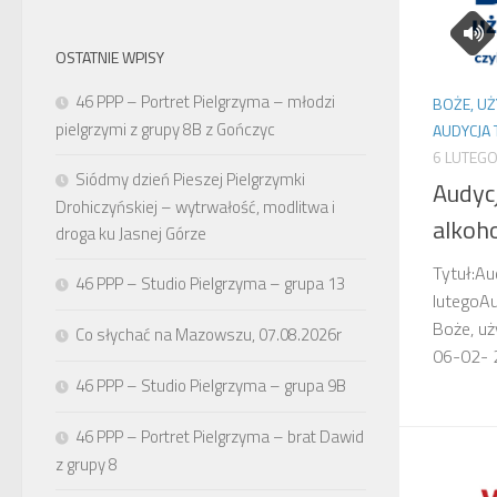
OSTATNIE WPISY
46 PPP – Portret Pielgrzyma – młodzi
BOŻE, UŻ
pielgrzymi z grupy 8B z Gończyc
AUDYCJA
6 LUTEGO
Siódmy dzień Pieszej Pielgrzymki
Audyc
Drohiczyńskiej – wytrwałość, modlitwa i
alkoho
droga ku Jasnej Górze
Tytuł:Au
46 PPP – Studio Pielgrzyma – grupa 13
lutegoAu
Boże, uż
Co słychać na Mazowszu, 07.08.2026r
06-02- 
46 PPP – Studio Pielgrzyma – grupa 9B
46 PPP – Portret Pielgrzyma – brat Dawid
z grupy 8