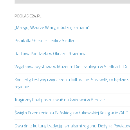
PODLASIE24.PL
„Maryjo, Wzorze Wiary, módl się za nami”
Piknik dla 9-letniej Lenki z Siedlec
Radiowa Niedziela w Okrzei - 9 sierpnia
Wyjątkowa wystawa w Muzeum Diecezjalnym w Siedlcach. Do m
Koncerty, festyny i wydarzenia kulturalne. Sprawdź, co będzie s
regionie
Tragiczny finał poszukiwań na żwirowni w Berezie
Święto Przemienienia Pańskiego w Łukowskiej Kolegiacie /AUD
Dwa dni z kulturą, tradycją i smakami regionu. Dożynki Powia