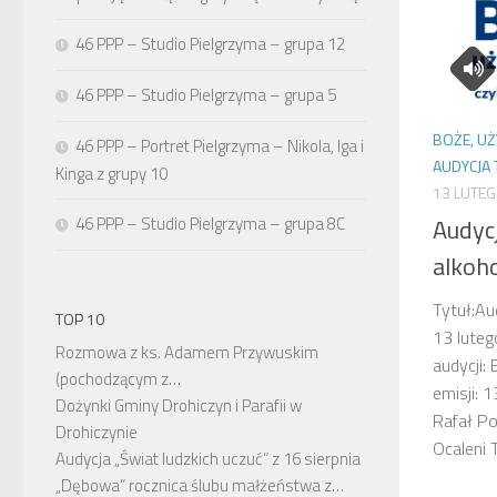
46 PPP – Studio Pielgrzyma – grupa 12
46 PPP – Studio Pielgrzyma – grupa 5
BOŻE, UŻ
46 PPP – Portret Pielgrzyma – Nikola, Iga i
AUDYCJA
Kinga z grupy 10
13 LUTE
Audyc
46 PPP – Studio Pielgrzyma – grupa 8C
alkoho
Tytuł:Au
TOP 10
13 lute
Rozmowa z ks. Adamem Przywuskim
audycji:
(pochodzącym z…
emisji: 
Dożynki Gminy Drohiczyn i Parafii w
Rafał P
Drohiczynie
Ocaleni 
Audycja „Świat ludzkich uczuć” z 16 sierpnia
„Dębowa” rocznica ślubu małżeństwa z…