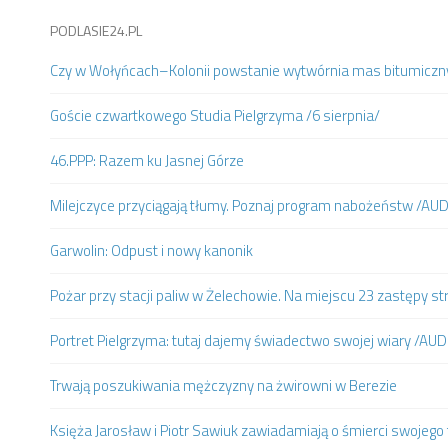
PODLASIE24.PL
Czy w Wołyńcach–Kolonii powstanie wytwórnia mas bitumiczn
Goście czwartkowego Studia Pielgrzyma /6 sierpnia/
46.PPP: Razem ku Jasnej Górze
Milejczyce przyciągają tłumy. Poznaj program nabożeństw /AU
Garwolin: Odpust i nowy kanonik
Pożar przy stacji paliw w Żelechowie. Na miejscu 23 zastępy st
Portret Pielgrzyma: tutaj dajemy świadectwo swojej wiary /AUD
Trwają poszukiwania mężczyzny na żwirowni w Berezie
Księża Jarosław i Piotr Sawiuk zawiadamiają o śmierci swojego 