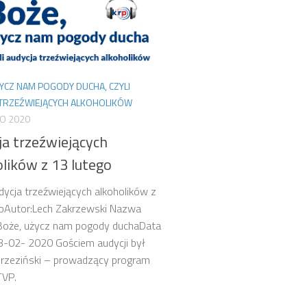
YCZ NAM POGODY DUCHA, CZYLI
 TRZEŹWIEJĄCYCH ALKOHOLIKÓW
GO 2020
ja trzeźwiejących
lików z 13 lutego
dycja trzeźwiejących alkoholików z
goAutor:Lech Zakrzewski Nazwa
 Boże, użycz nam pogody duchaData
13-02- 2020 Gościem audycji był
orzeziński – prowadzący program
TVP.