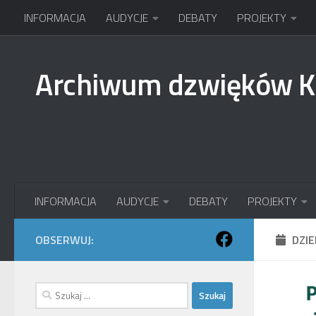
INFORMACJA
AUDYCJE
DEBATY
PROJEKTY
Przejdź do treści
Archiwum dzwięków 
INFORMACJA
AUDYCJE
DEBATY
PROJEKTY
OBSERWUJ:
DZI
Szukaj: