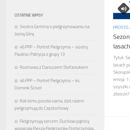
OSTATNIE WPISY
Siostra Gemma o pielgrzymowaniu na
PROSTO 
Jasną Górę
Sezon
lasac
46 PPP – Portret Pielgrzyma – siostry
Paulina i Patrycja z grupy 13
Tytuł: 
lasach 
Rozmowa z Dariuszem Stefaniukiem
Skorupsk
emisji: 
46 PPP – Portret Pielgrzyma – ks.
szyszki 
Dominik Ściseł
zbiorze? 
Rok temu poszła sama, dziś razem
pielgrzymują do Częstochowy
Pielgrzymują sercem. Duchowi pątnicy
wspierają Pieszą Pielgrzymkę Drohiczyńską