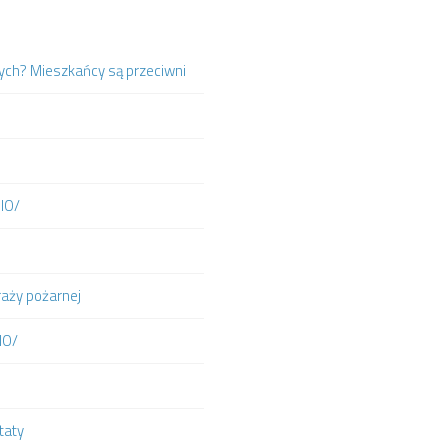
ych? Mieszkańcy są przeciwni
DIO/
raży pożarnej
IO/
taty