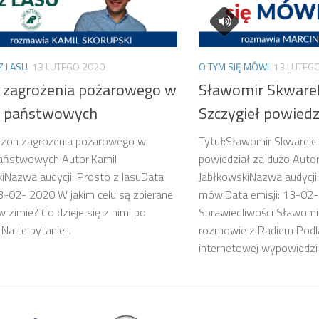
Z LASU
13 LUTEGO 2020
O TYM SIĘ MÓWI
13 LUTEG
 zagrożenia pożarowego w
Sławomir Skwarek
h państwowych
Szczygieł powiedz
Sezon zagrożenia pożarowego w
Tytuł:Sławomir Skwarek:
państwowych Autor:Kamil
powiedział za dużo Autor
iNazwa audycji: Prosto z lasuData
JabłkowskiNazwa audycji:
13-02- 2020 W jakim celu są zbierane
mówiData emisji: 13-02
w zimie? Co dzieje się z nimi po
Sprawiedliwości Sławomi
Na te pytanie...
rozmowie z Radiem Podla
internetowej wypowiedzi 