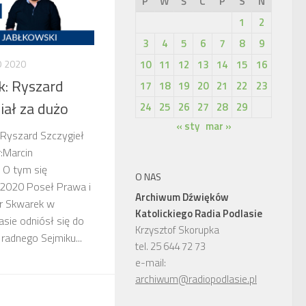
P
W
Ś
C
P
S
N
1
2
3
4
5
6
7
8
9
10
11
12
13
14
15
16
O 2020
: Ryszard
17
18
19
20
21
22
23
iał za dużo
24
25
26
27
28
29
« sty
mar »
 Ryszard Szczygieł
:Marcin
 O tym się
O NAS
-2020 Poseł Prawa i
Archiwum Dźwięków
r Skwarek w
Katolickiego Radia Podlasie
sie odniósł się do
Krzysztof Skorupka
radnego Sejmiku...
tel. 25 644 72 73
e-mail:
archiwum@radiopodlasie.pl