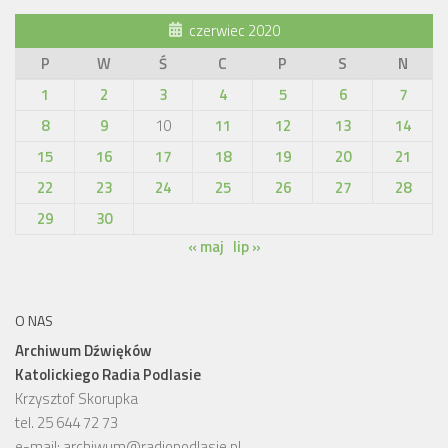
czerwiec 2020
P
W
Ś
C
P
S
N
1
2
3
4
5
6
7
8
9
10
11
12
13
14
15
16
17
18
19
20
21
22
23
24
25
26
27
28
29
30
« maj
lip »
O NAS
Archiwum Dźwięków
Katolickiego Radia Podlasie
Krzysztof Skorupka
tel. 25 644 72 73
e-mail:
archiwum@radiopodlasie.pl