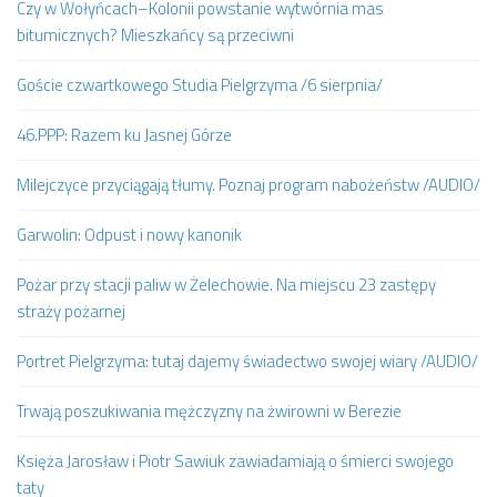
Czy w Wołyńcach–Kolonii powstanie wytwórnia mas
bitumicznych? Mieszkańcy są przeciwni
Goście czwartkowego Studia Pielgrzyma /6 sierpnia/
46.PPP: Razem ku Jasnej Górze
Milejczyce przyciągają tłumy. Poznaj program nabożeństw /AUDIO/
Garwolin: Odpust i nowy kanonik
Pożar przy stacji paliw w Żelechowie. Na miejscu 23 zastępy
straży pożarnej
Portret Pielgrzyma: tutaj dajemy świadectwo swojej wiary /AUDIO/
Trwają poszukiwania mężczyzny na żwirowni w Berezie
Księża Jarosław i Piotr Sawiuk zawiadamiają o śmierci swojego
taty