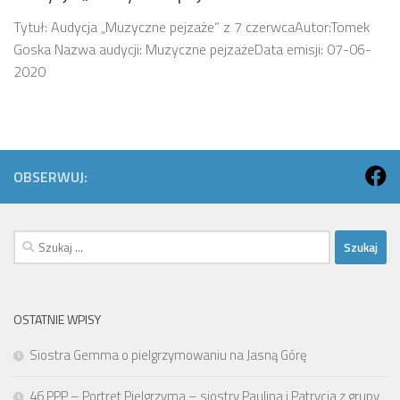
Tytuł: Audycja „Muzyczne pejzaże” z 7 czerwcaAutor:Tomek
Goska Nazwa audycji: Muzyczne pejzażeData emisji: 07-06-
2020
OBSERWUJ:
Szukaj:
OSTATNIE WPISY
Siostra Gemma o pielgrzymowaniu na Jasną Górę
46 PPP – Portret Pielgrzyma – siostry Paulina i Patrycja z grupy