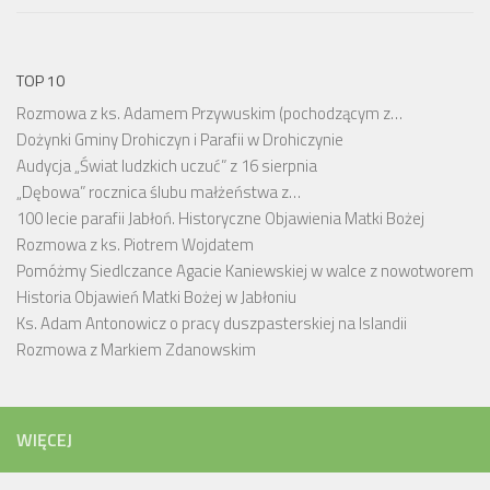
TOP 10
Rozmowa z ks. Adamem Przywuskim (pochodzącym z…
Dożynki Gminy Drohiczyn i Parafii w Drohiczynie
Audycja „Świat ludzkich uczuć” z 16 sierpnia
„Dębowa” rocznica ślubu małżeństwa z…
100 lecie parafii Jabłoń. Historyczne Objawienia Matki Bożej
Rozmowa z ks. Piotrem Wojdatem
Pomóżmy Siedlczance Agacie Kaniewskiej w walce z nowotworem
Historia Objawień Matki Bożej w Jabłoniu
Ks. Adam Antonowicz o pracy duszpasterskiej na Islandii
Rozmowa z Markiem Zdanowskim
WIĘCEJ