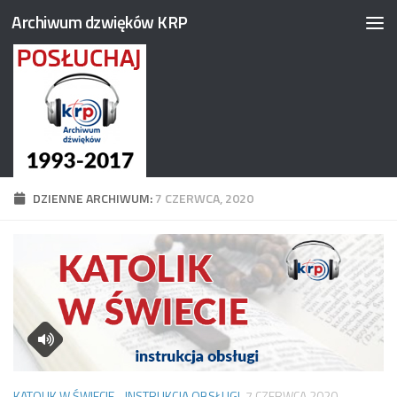
Archiwum dzwięków KRP
Przejdź do treści
DZIENNE ARCHIWUM:
7 CZERWCA, 2020
KATOLIK W ŚWIECIE - INSTRUKCJA OBSŁUGI
7 CZERWCA 2020