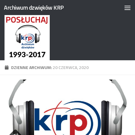
Archiwum dzwięków KRP
Przejdź do treści
DZIENNE ARCHIWUM:
20 CZERWCA, 2020