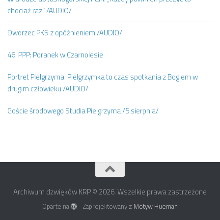
chociaż raz” /AUDIO/
Dworzec PKS z opóźnieniem /AUDIO/
46. PPP: Poranek w Czarnolesie
Portret Pielgrzyma: Pielgrzymka to czas spotkania z Bogiem w
drugim człowieku /AUDIO/
Goście środowego Studia Pielgrzyma /5 sierpnia/
Archiwum dzwięków KRP © 2026. Wszelkie prawa zastrzeżone
Oparte na
- Zaprojektowany z
Motyw Hueman