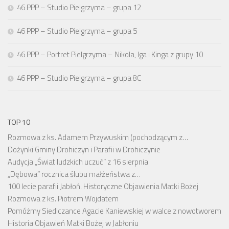
46 PPP – Studio Pielgrzyma – grupa 12
46 PPP – Studio Pielgrzyma – grupa 5
46 PPP – Portret Pielgrzyma – Nikola, Iga i Kinga z grupy 10
46 PPP – Studio Pielgrzyma – grupa 8C
TOP 10
Rozmowa z ks. Adamem Przywuskim (pochodzącym z…
Dożynki Gminy Drohiczyn i Parafii w Drohiczynie
Audycja „Świat ludzkich uczuć” z 16 sierpnia
„Dębowa” rocznica ślubu małżeństwa z…
100 lecie parafii Jabłoń. Historyczne Objawienia Matki Bożej
Rozmowa z ks. Piotrem Wojdatem
Pomóżmy Siedlczance Agacie Kaniewskiej w walce z nowotworem
Historia Objawień Matki Bożej w Jabłoniu