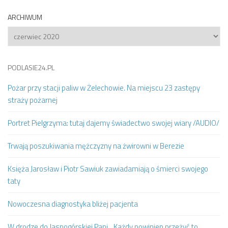
ARCHIWUM
Archiwum
PODLASIE24.PL
Pożar przy stacji paliw w Żelechowie. Na miejscu 23 zastępy
straży pożarnej
Portret Pielgrzyma: tutaj dajemy świadectwo swojej wiary /AUDIO/
Trwają poszukiwania mężczyzny na żwirowni w Berezie
Księża Jarosław i Piotr Sawiuk zawiadamiają o śmierci swojego
taty
Nowoczesna diagnostyka bliżej pacjenta
W drodze do Jasnogórskiej Pani. „Każdy powinien przeżyć to