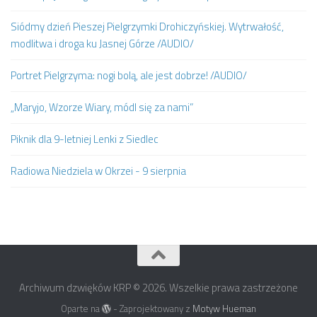
Siódmy dzień Pieszej Pielgrzymki Drohiczyńskiej. Wytrwałość,
modlitwa i droga ku Jasnej Górze /AUDIO/
Portret Pielgrzyma: nogi bolą, ale jest dobrze! /AUDIO/
„Maryjo, Wzorze Wiary, módl się za nami”
Piknik dla 9-letniej Lenki z Siedlec
Radiowa Niedziela w Okrzei - 9 sierpnia
Archiwum dzwięków KRP © 2026. Wszelkie prawa zastrzeżone
Oparte na
- Zaprojektowany z
Motyw Hueman