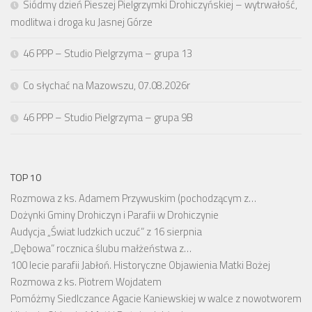
Siódmy dzień Pieszej Pielgrzymki Drohiczyńskiej – wytrwałość,
modlitwa i droga ku Jasnej Górze
46 PPP – Studio Pielgrzyma – grupa 13
Co słychać na Mazowszu, 07.08.2026r
46 PPP – Studio Pielgrzyma – grupa 9B
TOP 10
Rozmowa z ks. Adamem Przywuskim (pochodzącym z…
Dożynki Gminy Drohiczyn i Parafii w Drohiczynie
Audycja „Świat ludzkich uczuć” z 16 sierpnia
„Dębowa” rocznica ślubu małżeństwa z…
100 lecie parafii Jabłoń. Historyczne Objawienia Matki Bożej
Rozmowa z ks. Piotrem Wojdatem
Pomóżmy Siedlczance Agacie Kaniewskiej w walce z nowotworem