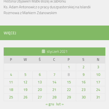
Historia Objawień Matki Bożej w Jabłoniu
Ks. Adam Antonowicz o pracy duszpasterskiej na Islandii
Rozmowa z Markiem Zdanowskim
WIĘCEJ
styczeń 2021
P
W
Ś
C
P
S
N
1
2
3
4
5
6
7
8
9
10
11
12
13
14
15
16
17
18
19
20
21
22
23
24
25
26
27
28
29
30
31
« gru
lut »