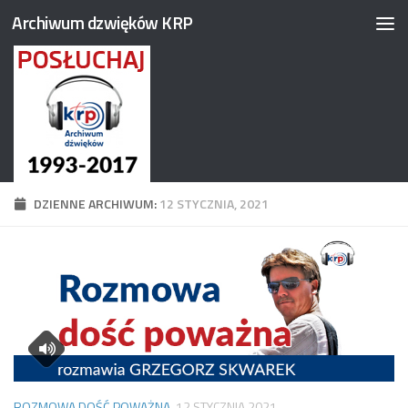
Archiwum dzwięków KRP
Przejdź do treści
DZIENNE ARCHIWUM:
12 STYCZNIA, 2021
ROZMOWA DOŚĆ POWAŻNA
12 STYCZNIA 2021