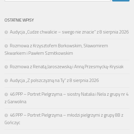
OSTATNIE WPISY
Audycja „Cudze chwalicie – swego nie znacie” z 8 sierpnia 2026
Rozmowa z Krzysztofem Borkowskim, Sławomirem
Skwarkiem i Pawłem Szmitkowskim
Rozmowa z Renatą Jaroszewską i Anną Przesmycką-Krysiak
Audycja „Z polszczyzną na Ty” z 8 sierpnia 2026
46 PPP – Portret Pielgrzyma – siostry Natalia i Nela z grupy nr 4
z Garwolina
46 PPP – Portret Pielgrzyma – młodzi pielgrzymi z grupy 8B z
Gończyc