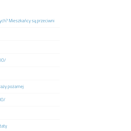
ych? Mieszkańcy są przeciwni
DIO/
raży pożarnej
IO/
taty