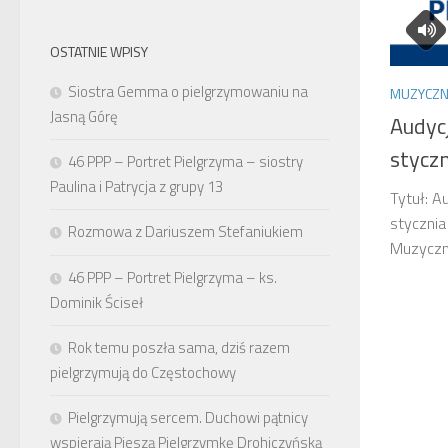
OSTATNIE WPISY
Siostra Gemma o pielgrzymowaniu na
MUZYCZN
Jasną Górę
Audyc
styczn
46 PPP – Portret Pielgrzyma – siostry
Paulina i Patrycja z grupy 13
Tytuł: A
stycznia
Rozmowa z Dariuszem Stefaniukiem
Muzyczn
46 PPP – Portret Pielgrzyma – ks.
Dominik Ściseł
Rok temu poszła sama, dziś razem
pielgrzymują do Częstochowy
Pielgrzymują sercem. Duchowi pątnicy
wspierają Pieszą Pielgrzymkę Drohiczyńską