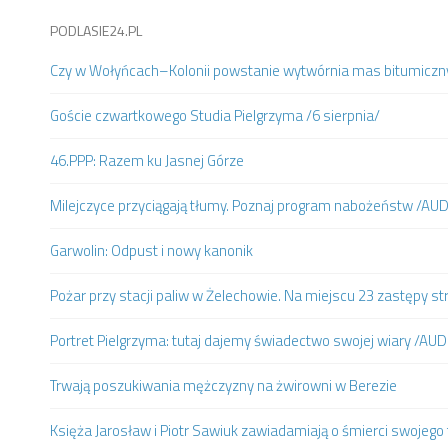
PODLASIE24.PL
Czy w Wołyńcach–Kolonii powstanie wytwórnia mas bitumiczn
Goście czwartkowego Studia Pielgrzyma /6 sierpnia/
46.PPP: Razem ku Jasnej Górze
Milejczyce przyciągają tłumy. Poznaj program nabożeństw /AU
Garwolin: Odpust i nowy kanonik
Pożar przy stacji paliw w Żelechowie. Na miejscu 23 zastępy st
Portret Pielgrzyma: tutaj dajemy świadectwo swojej wiary /AUD
Trwają poszukiwania mężczyzny na żwirowni w Berezie
Księża Jarosław i Piotr Sawiuk zawiadamiają o śmierci swojego 