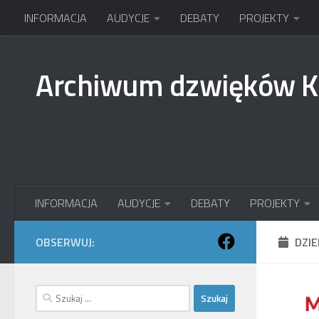
INFORMACJA
AUDYCJE
DEBATY
PROJEKTY
Przejdź do treści
Archiwum dzwięków 
INFORMACJA
AUDYCJE
DEBATY
PROJEKTY
OBSERWUJ:
DZI
Szukaj: