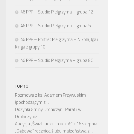
46 PPP – Studio Pielgrzyma – grupa 12
46 PPP – Studio Pielgrzyma – grupa 5
46 PPP – Portret Pielgrzyma – Nikola, Iga i
Kinga z grupy 10
46 PPP – Studio Pielgrzyma – grupa 8C
TOP 10
Rozmowa z ks. Adamem Przywuskim
(pochodzącym z…
Dożynki Gminy Drohiczyn i Parafii w
Drohiczynie
Audycja „Świat ludzkich uczuć” z 16 sierpnia
„Dębowa” rocznica ślubu małżeństwa z…