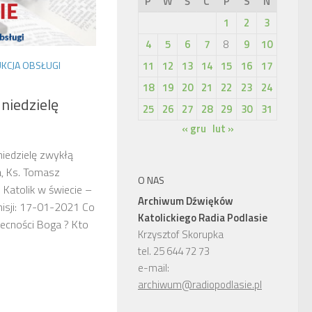
P
W
Ś
C
P
S
N
1
2
3
4
5
6
7
8
9
10
11
12
13
14
15
16
17
UKCJA OBSŁUGI
18
19
20
21
22
23
24
niedzielę
25
26
27
28
29
30
31
« gru
lut »
niedzielę zwykłą
a, Ks. Tomasz
O NAS
 Katolik w świecie –
Archiwum Dźwięków
misji: 17-01-2021 Co
Katolickiego Radia Podlasie
ecności Boga ? Kto
Krzysztof Skorupka
tel. 25 644 72 73
e-mail:
archiwum@radiopodlasie.pl