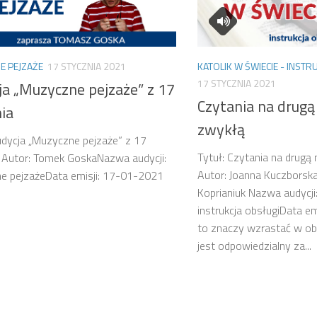
E PEJZAŻE
17 STYCZNIA 2021
KATOLIK W ŚWIECIE - INSTR
17 STYCZNIA 2021
ja „Muzyczne pejzaże” z 17
Czytania na drugą 
ia
zwykłą
udycja „Muzyczne pejzaże” z 17
Tytuł: Czytania na drugą 
 Autor: Tomek GoskaNazwa audycji:
Autor: Joanna Kuczborsk
e pejzażeData emisji: 17-01-2021
Koprianiuk Nazwa audycji:
instrukcja obsługiData e
to znaczy wzrastać w ob
jest odpowiedzialny za...