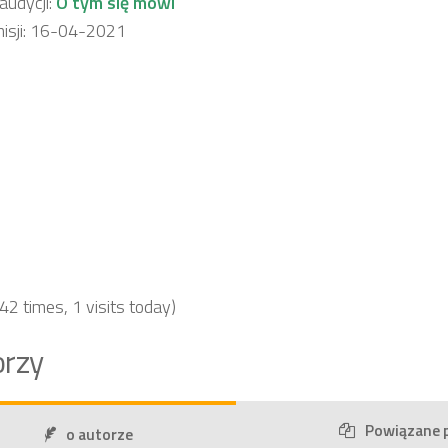
udycji:
O tym się mówi
isji: 16-04-2021
 42 times, 1 visits today)
rzy
Powiązane 
o autorze