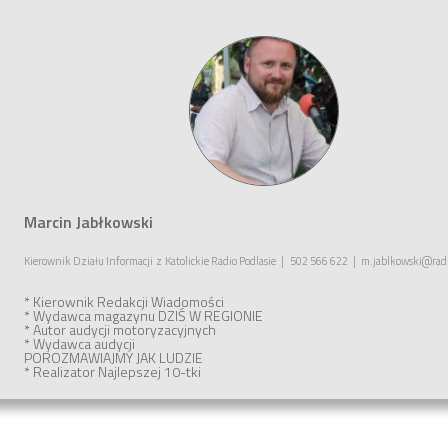
Marcin Jabłkowski
Kierownik Działu Informacji
z
Katolickie Radio Podlasie
|
502 566 622
|
m.jablkowski@radi
* Kierownik Redakcji Wiadomości
* Wydawca magazynu
DZIŚ W REGIONIE
* Autor audycji motoryzacyjnych
* Wydawca audycji
POROZMAWIAJMY JAK LUDZIE
* Realizator
Najlepszej 10-tki