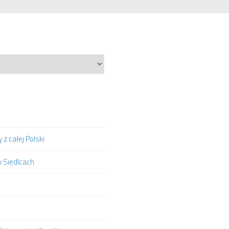
z całej Polski
w Siedlcach