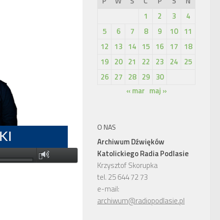
P
W
Ś
C
P
S
N
1
2
3
4
5
6
7
8
9
10
11
12
13
14
15
16
17
18
19
20
21
22
23
24
25
26
27
28
29
30
« mar
maj »
O NAS
Archiwum Dźwięków
Katolickiego Radia Podlasie
Krzysztof Skorupka
tel. 25 644 72 73
e-mail:
archiwum@radiopodlasie.pl