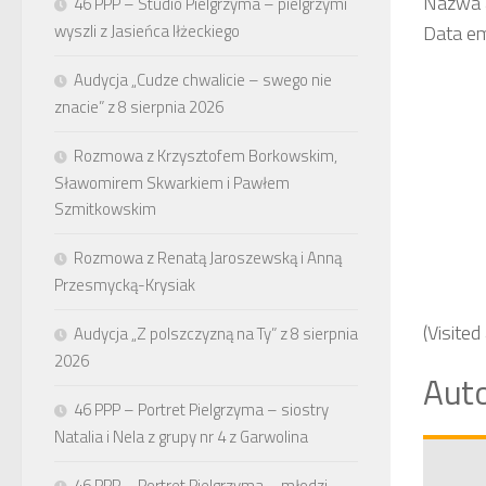
Nazwa a
46 PPP – Studio Pielgrzyma – pielgrzymi
wyszli z Jasieńca Iłżeckiego
Data em
Audycja „Cudze chwalicie – swego nie
znacie” z 8 sierpnia 2026
Rozmowa z Krzysztofem Borkowskim,
Sławomirem Skwarkiem i Pawłem
Szmitkowskim
Rozmowa z Renatą Jaroszewską i Anną
Przesmycką-Krysiak
(Visited
Audycja „Z polszczyzną na Ty” z 8 sierpnia
2026
Auto
46 PPP – Portret Pielgrzyma – siostry
Natalia i Nela z grupy nr 4 z Garwolina
46 PPP – Portret Pielgrzyma – młodzi