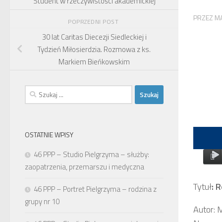
Student w rzeczywistości akademickiej
PRZEZ
MA
POPRZEDNI POST
30 lat Caritas Diecezji Siedleckiej i
Tydzień Miłosierdzia. Rozmowa z ks.
Markiem Bieńkowskim
Szukaj:
OSTATNIE WPISY
46 PPP – Studio Pielgrzyma – służby:
zaopatrzenia, przemarszu i medyczna
Tytuł
: 
46 PPP – Portret Pielgrzyma – rodzina z
grupy nr 10
Autor: 