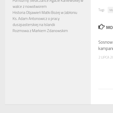
Pomóżmy Siedlczance Agacie Kaniewskiej w
walce z nowotworem
Tagi:
Ma
Historia Objawień Matki Bożej w Jabłoniu
Ks. Adam Antonowicz o pracy
duszpasterskiej na Islandii
MO
Rozmowa z Markiem Zdanowskim
Sosnows
kampani
2 LIPCA 