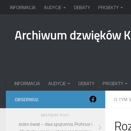
INFORMACJA
AUDYCJE
DEBATY
PROJEKTY
Przejdź do treści
Archiwum dzwięków 
INFORMACJA
AUDYCJE
DEBATY
PROJEKTY
OBSERWUJ:
O TYM 
NASTĘPNY POST
Ro
Jeden świat – dwa spojrzenia. Profesor i