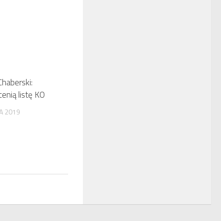
Chaberski:
enią listę KO
A 2019