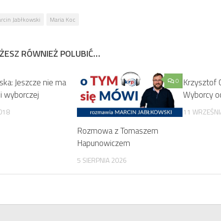
rcin Jabłkowski
Maria Koc
ŻESZ RÓWNIEŻ POLUBIĆ…
ka: Jeszcze nie ma
0
Krzysztof 
i wyborczej
Wyborcy oc
2018
11 WRZEŚNI
Rozmowa z Tomaszem
Hapunowiczem
5 SIERPNIA 2026