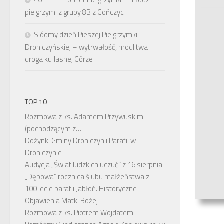
pielgrzymi z grupy 8B z Gończyc
Siódmy dzień Pieszej Pielgrzymki
Drohiczyńskiej – wytrwałość, modlitwa i
droga ku Jasnej Górze
TOP 10
Rozmowa z ks. Adamem Przywuskim
(pochodzącym z…
Dożynki Gminy Drohiczyn i Parafii w
Drohiczynie
Audycja „Świat ludzkich uczuć” z 16 sierpnia
„Dębowa” rocznica ślubu małżeństwa z…
100 lecie parafii Jabłoń. Historyczne
Objawienia Matki Bożej
Rozmowa z ks. Piotrem Wojdatem