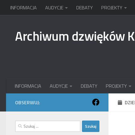
INFORMACJA
AUDYCJE
DEBATY
PROJEKTY
Przejdź do treści
Archiwum dzwięków 
INFORMACJA
AUDYCJE
DEBATY
PROJEKTY
OBSERWUJ:
DZI
Szukaj: