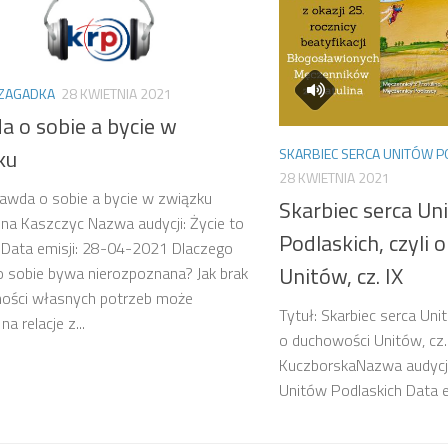
 ZAGADKA
28 KWIETNIA 2021
a o sobie a bycie w
ku
SKARBIEC SERCA UNITÓW P
28 KWIETNIA 2021
rawda o sobie a bycie w związku
Skarbiec serca Un
na Kaszczyc Nazwa audycji: Życie to
Podlaskich, czyli 
 Data emisji: 28-04-2021 Dlaczego
Unitów, cz. IX
 sobie bywa nierozpoznana? Jak brak
ości własnych potrzeb może
Tytuł: Skarbiec serca Uni
a relacje z...
o duchowości Unitów, cz.
KuczborskaNazwa audycji:
Unitów Podlaskich Data