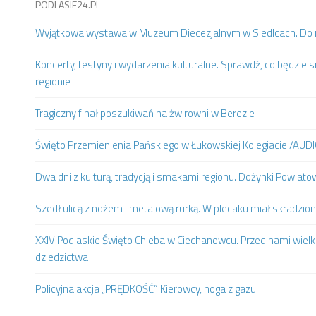
PODLASIE24.PL
Wyjątkowa wystawa w Muzeum Diecezjalnym w Siedlcach. Do m
Koncerty, festyny i wydarzenia kulturalne. Sprawdź, co będzie s
regionie
Tragiczny finał poszukiwań na żwirowni w Berezie
Święto Przemienienia Pańskiego w Łukowskiej Kolegiacie /AUD
Dwa dni z kulturą, tradycją i smakami regionu. Dożynki Powia
Szedł ulicą z nożem i metalową rurką. W plecaku miał skradzion
XXIV Podlaskie Święto Chleba w Ciechanowcu. Przed nami wielki
dziedzictwa
Policyjna akcja „PRĘDKOŚĆ”. Kierowcy, noga z gazu