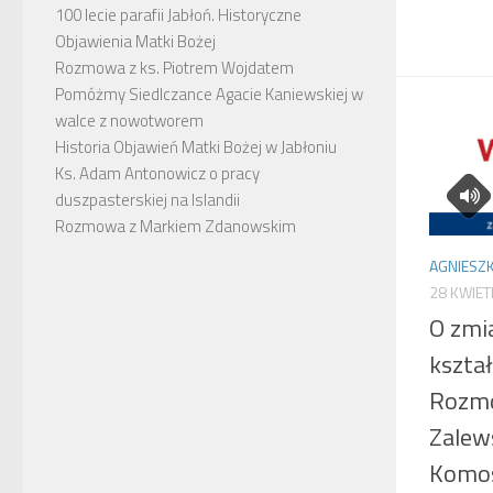
100 lecie parafii Jabłoń. Historyczne
Objawienia Matki Bożej
Rozmowa z ks. Piotrem Wojdatem
Pomóżmy Siedlczance Agacie Kaniewskiej w
walce z nowotworem
Historia Objawień Matki Bożej w Jabłoniu
Ks. Adam Antonowicz o pracy
duszpasterskiej na Islandii
Rozmowa z Markiem Zdanowskim
AGNIESZK
28 KWIET
O zmi
kszta
Rozmo
Zalew
Komos