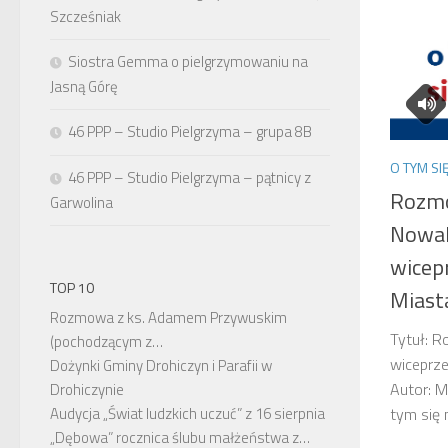
Szcześniak
Siostra Gemma o pielgrzymowaniu na
Jasną Górę
46 PPP – Studio Pielgrzyma – grupa 8B
O TYM SI
46 PPP – Studio Pielgrzyma – pątnicy z
Rozmo
Garwolina
Nowa
wicep
TOP 10
Miasta
Rozmowa z ks. Adamem Przywuskim
Tytuł: 
(pochodzącym z…
wiceprz
Dożynki Gminy Drohiczyn i Parafii w
Autor: M
Drohiczynie
tym si
Audycja „Świat ludzkich uczuć” z 16 sierpnia
„Dębowa” rocznica ślubu małżeństwa z…