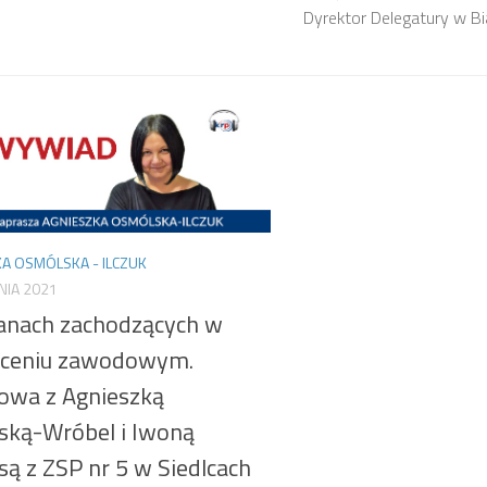
Dyrektor Delegatury w Biał
A OSMÓLSKA - ILCZUK
NIA 2021
anach zachodzących w
łceniu zawodowym.
wa z Agnieszką
ską-Wróbel i Iwoną
ą z ZSP nr 5 w Siedlcach