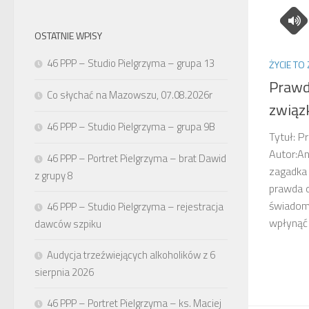
OSTATNIE WPISY
46 PPP – Studio Pielgrzyma – grupa 13
ŻYCIE TO
Prawd
Co słychać na Mazowszu, 07.08.2026r
związ
46 PPP – Studio Pielgrzyma – grupa 9B
Tytuł: P
Autor:An
46 PPP – Portret Pielgrzyma – brat Dawid
zagadka
z grupy 8
prawda o
świadom
46 PPP – Studio Pielgrzyma – rejestracja
wpłynąć n
dawców szpiku
Audycja trzeźwiejących alkoholików z 6
sierpnia 2026
46 PPP – Portret Pielgrzyma – ks. Maciej