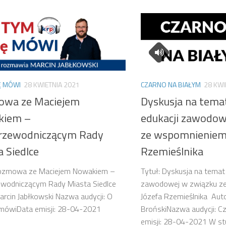
Ę MÓWI
28 KWIETNIA 2021
CZARNO NA BIAŁYM
28 KWI
wa ze Maciejem
Dyskusja na temat
kiem –
edukacji zawodow
rzewodniczącym Rady
ze wspomnieniem 
 Siedlce
Rzemieślnika
Rozmowa ze Maciejem Nowakiem –
Tytuł: Dyskusja na temat 
ewodniczącym Rady Miasta Siedlce
zawodowej w związku z
arcin Jabłkowski Nazwa audycji: O
Józefa Rzemieślnika Auto
ę mówiData emisji: 28-04-2021
BrońskiNazwa audycji: C
emisji: 28-04-2021 W stud