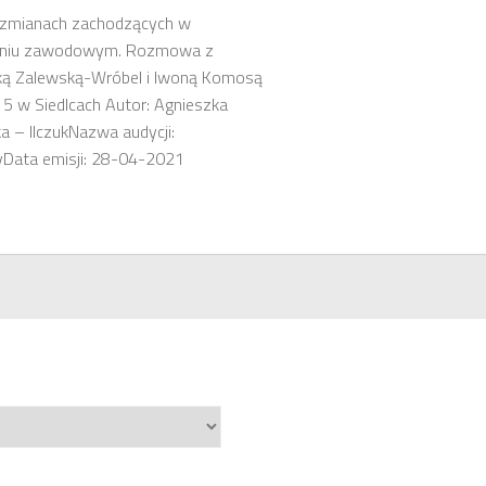
O zmianach zachodzących w
eniu zawodowym. Rozmowa z
ką Zalewską-Wróbel i Iwoną Komosą
 5 w Siedlcach Autor: Agnieszka
 – IlczukNazwa audycji:
Data emisji: 28-04-2021