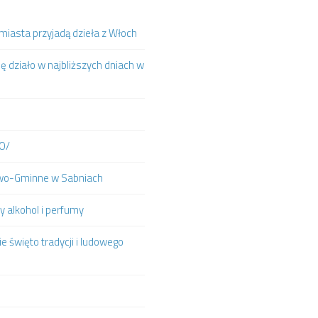
iasta przyjadą dzieła z Włoch
ię działo w najbliższych dniach w
IO/
towo-Gminne w Sabniach
y alkohol i perfumy
e święto tradycji i ludowego