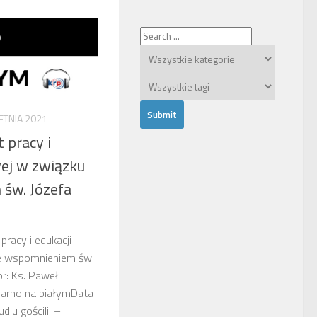
ETNIA 2021
 pracy i
ej w związku
św. Józefa
pracy i edukacji
e wspomnieniem św.
r: Ks. Paweł
zarno na białymData
iu gościli: –