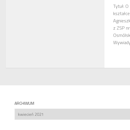
Tytuł: 
kształc
Agniesz
z ZSP nr
Osmólska
Wywiady
ARCHIWUM
Archiwum