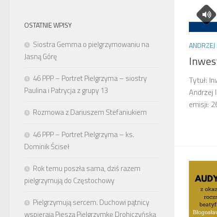
OSTATNIE WPISY
Siostra Gemma o pielgrzymowaniu na
ANDRZEJ 
Jasną Górę
Inwes
46 PPP – Portret Pielgrzyma – siostry
Tytuł: I
Paulina i Patrycja z grupy 13
Andrzej 
emisji:
Rozmowa z Dariuszem Stefaniukiem
46 PPP – Portret Pielgrzyma – ks.
Dominik Ściseł
Rok temu poszła sama, dziś razem
pielgrzymują do Częstochowy
Pielgrzymują sercem. Duchowi pątnicy
wspierają Pieszą Pielgrzymkę Drohiczyńską