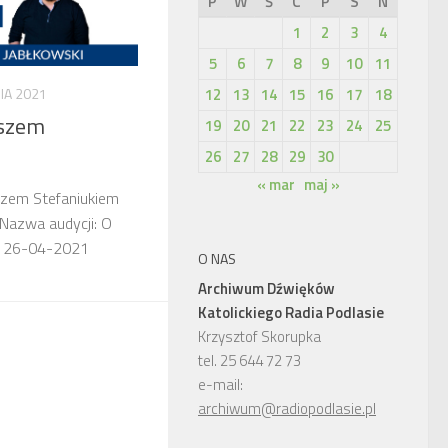
P
W
Ś
C
P
S
N
1
2
3
4
5
6
7
8
9
10
11
12
13
14
15
16
17
18
IA 2021
szem
19
20
21
22
23
24
25
26
27
28
29
30
« mar
maj »
szem Stefaniukiem
 Nazwa audycji: O
isji: 26-04-2021
O NAS
Archiwum Dźwięków
Katolickiego Radia Podlasie
Krzysztof Skorupka
tel. 25 644 72 73
e-mail:
archiwum@radiopodlasie.pl