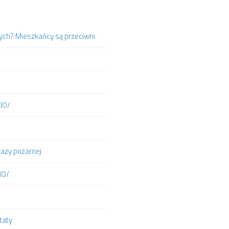
ych? Mieszkańcy są przeciwni
DIO/
raży pożarnej
IO/
taty