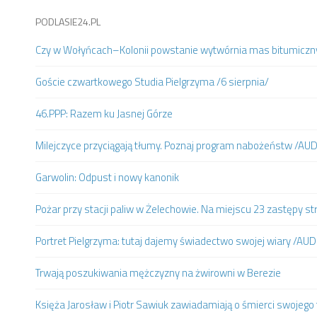
PODLASIE24.PL
Czy w Wołyńcach–Kolonii powstanie wytwórnia mas bitumiczn
Goście czwartkowego Studia Pielgrzyma /6 sierpnia/
46.PPP: Razem ku Jasnej Górze
Milejczyce przyciągają tłumy. Poznaj program nabożeństw /AU
Garwolin: Odpust i nowy kanonik
Pożar przy stacji paliw w Żelechowie. Na miejscu 23 zastępy st
Portret Pielgrzyma: tutaj dajemy świadectwo swojej wiary /AUD
Trwają poszukiwania mężczyzny na żwirowni w Berezie
Księża Jarosław i Piotr Sawiuk zawiadamiają o śmierci swojego 