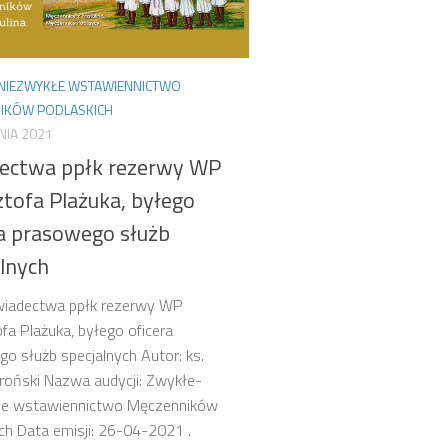
NIEZWYKŁE WSTAWIENNICTWO
IKÓW PODLASKICH
NIA 2021
ectwa ppłk rezerwy WP
ztofa Plażuka, byłego
ra prasowego służb
alnych
Świadectwa ppłk rezerwy WP
fa Plażuka, byłego oficera
o służb specjalnych Autor: ks.
oński Nazwa audycji: Zwykłe-
łe wstawiennictwo Męczenników
ch Data emisji: 26-04-2021 .