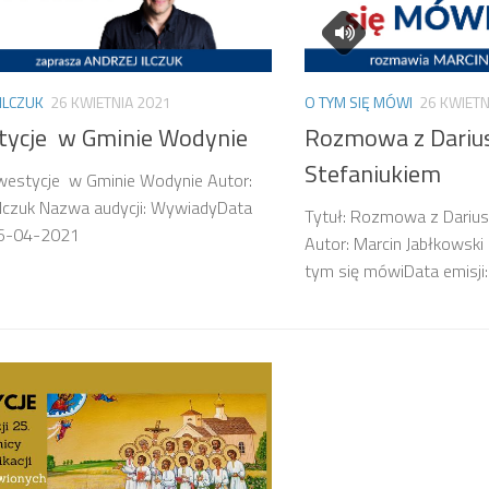
ILCZUK
26 KWIETNIA 2021
O TYM SIĘ MÓWI
26 KWIETN
tycje w Gminie Wodynie
Rozmowa z Dariu
Stefaniukiem
nwestycje w Gminie Wodynie Autor:
Ilczuk Nazwa audycji: WywiadyData
Tytuł: Rozmowa z Dariu
 26-04-2021
Autor: Marcin Jabłkowski
tym się mówiData em