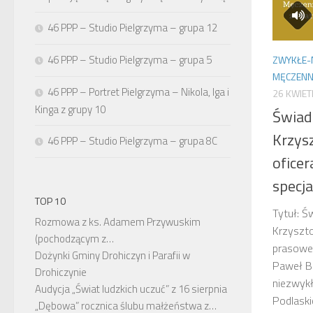
46 PPP – Studio Pielgrzyma – grupa 12
46 PPP – Studio Pielgrzyma – grupa 5
ZWYKŁE-
MĘCZENN
46 PPP – Portret Pielgrzyma – Nikola, Iga i
26 KWIET
Kinga z grupy 10
Świad
Krzys
46 PPP – Studio Pielgrzyma – grupa 8C
ofice
specj
TOP 10
Tytuł: 
Rozmowa z ks. Adamem Przywuskim
Krzyszto
(pochodzącym z…
prasoweg
Dożynki Gminy Drohiczyn i Parafii w
Paweł Br
Drohiczynie
niezwyk
Audycja „Świat ludzkich uczuć” z 16 sierpnia
Podlaski
„Dębowa” rocznica ślubu małżeństwa z…