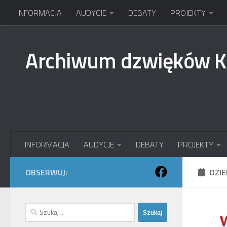
INFORMACJA
AUDYCJE
DEBATY
PROJEKTY
Przejdź do treści
Archiwum dzwięków 
INFORMACJA
AUDYCJE
DEBATY
PROJEKTY
OBSERWUJ:
DZI
Szukaj: