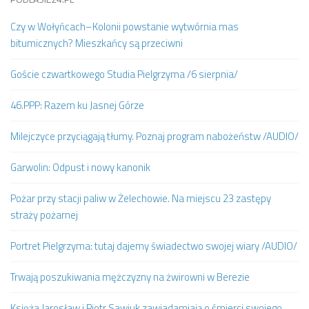
Czy w Wołyńcach–Kolonii powstanie wytwórnia mas
bitumicznych? Mieszkańcy są przeciwni
Goście czwartkowego Studia Pielgrzyma /6 sierpnia/
46.PPP: Razem ku Jasnej Górze
Milejczyce przyciągają tłumy. Poznaj program nabożeństw /AUDIO/
Garwolin: Odpust i nowy kanonik
Pożar przy stacji paliw w Żelechowie. Na miejscu 23 zastępy
straży pożarnej
Portret Pielgrzyma: tutaj dajemy świadectwo swojej wiary /AUDIO/
Trwają poszukiwania mężczyzny na żwirowni w Berezie
Księża Jarosław i Piotr Sawiuk zawiadamiają o śmierci swojego