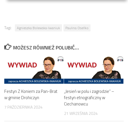
Tagi:
Agnieszka Bolewska-Iwaniuk
Paulina Oseńko
MOŻESZ RÓWNIEŻ POLUBIĆ…
Festyn Z Koniem za Pan-Brat
„Jesień w polu i zagrodzie” –
w gminie Drohiczyn
festyn etnograficzny w
Ciechanowcu
7 PAŹDZIERNIKA 2024
21 WRZEŚNIA 2024