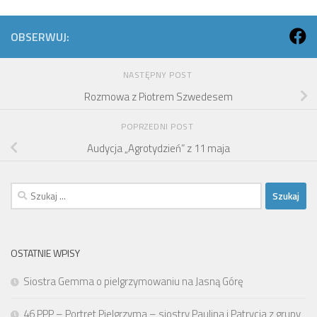
OBSERWUJ:
NASTĘPNY POST
Rozmowa z Piotrem Szwedesem
POPRZEDNI POST
Audycja „Agrotydzień” z 11 maja
Szukaj:
OSTATNIE WPISY
Siostra Gemma o pielgrzymowaniu na Jasną Górę
46 PPP – Portret Pielgrzyma – siostry Paulina i Patrycja z grupy