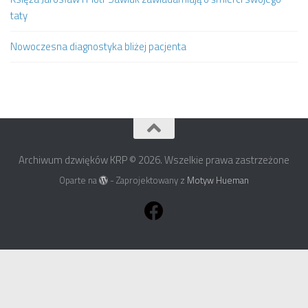
taty
Nowoczesna diagnostyka bliżej pacjenta
Archiwum dzwięków KRP © 2026. Wszelkie prawa zastrzeżone
Oparte na
- Zaprojektowany z
Motyw Hueman