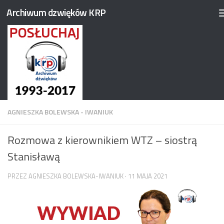
Archiwum dzwięków KRP
Przejdź do treści
AGNIESZKA BOLEWSKA - IWANIUK
Rozmowa z kierownikiem WTZ – siostrą
Stanisławą
PRZEZ
AGNIESZKA BOLEWSKA-IWANIUK
·
11 MAJA 2021