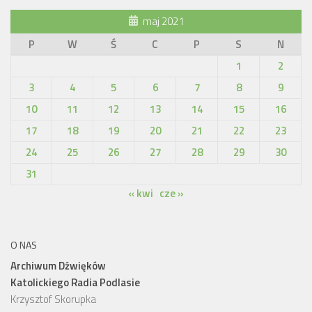
maj 2021
P
W
Ś
C
P
S
N
1
2
3
4
5
6
7
8
9
10
11
12
13
14
15
16
17
18
19
20
21
22
23
24
25
26
27
28
29
30
31
« kwi
cze »
O NAS
Archiwum Dźwięków
Katolickiego Radia Podlasie
Krzysztof Skorupka