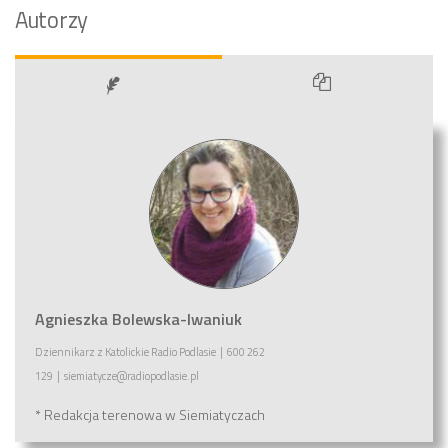
Autorzy
Agnieszka Bolewska-Iwaniuk
Dziennikarz
z
Katolickie Radio Podlasie
|
600 262
129
|
siemiatycze@radiopodlasie.pl
* Redakcja terenowa w Siemiatyczach