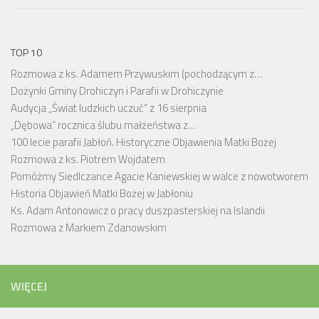
TOP 10
Rozmowa z ks. Adamem Przywuskim (pochodzącym z…
Dożynki Gminy Drohiczyn i Parafii w Drohiczynie
Audycja „Świat ludzkich uczuć” z 16 sierpnia
„Dębowa” rocznica ślubu małżeństwa z…
100 lecie parafii Jabłoń. Historyczne Objawienia Matki Bożej
Rozmowa z ks. Piotrem Wojdatem
Pomóżmy Siedlczance Agacie Kaniewskiej w walce z nowotworem
Historia Objawień Matki Bożej w Jabłoniu
Ks. Adam Antonowicz o pracy duszpasterskiej na Islandii
Rozmowa z Markiem Zdanowskim
WIĘCEJ