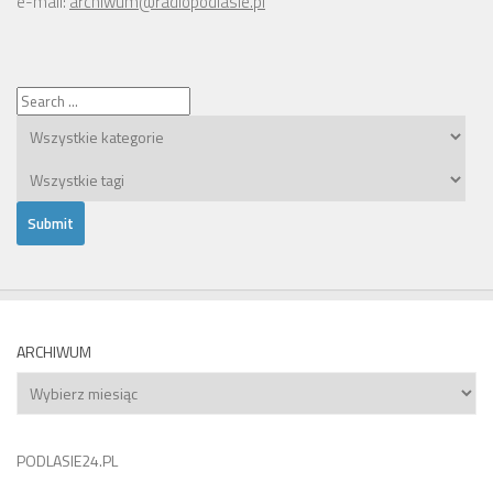
e-mail:
archiwum@radiopodlasie.pl
ARCHIWUM
Archiwum
PODLASIE24.PL