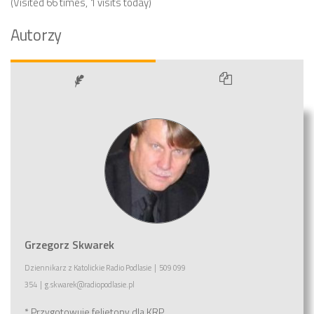
(Visited 66 times, 1 visits today)
Autorzy
Grzegorz Skwarek
Dziennikarz
z
Katolickie Radio Podlasie
|
509 099
354
|
g.skwarek@radiopodlasie.pl
* Przygotowuje felietony dla KRP