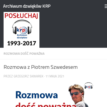
Archiwum dzwięków KRP
Przejdź do treści
ROZMOWA DOŚĆ POWAŻNA
Rozmowa z Piotrem Szwedesem
PRZEZ
GRZEGORZ SKWAREK
·
11 MAJA 2021