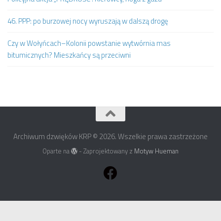
46. PPP: po burzowej nocy wyruszają w dalszą drogę
Czy w Wołyńcach–Kolonii powstanie wytwórnia mas
bitumicznych? Mieszkańcy są przeciwni
Archiwum dzwięków KRP © 2026. Wszelkie prawa zastrzeżone
Oparte na
- Zaprojektowany z
Motyw Hueman