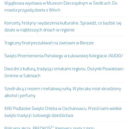
Wyjątkowa wystawa w Muzeum Diecezjalnym w Siedlcach. Do
miasta przyjadą dzieła z Włoch
Koncerty, festyny i wydarzenia kulturalne. Sprawdź, co będzie się
działo w najbliższych dniach w regionie
Tragiczny finał poszukiwań na żwirowni w Berezie
Święto Przemienienia Pańskiego w Łukowskiej Kolegiacie /AUDIO/
Dwa dni z kulturą, tradycją i smakami regionu. Dożynki Powiatowo-
Gminne w Sabniach
Szedł ulicą z nożem i metalową rurką. W plecaku miał skradziony
alkohol i perfumy
XXIV Podlaskie Święto Chleba w Ciechanowcu. Przed nami wielkie
święto tradycji i ludowego dziedzictwa
Policyjna akcja „PRĘDKOŚĆ”. Kierowcy, noga z gazu