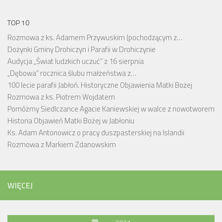
TOP 10
Rozmowa z ks. Adamem Przywuskim (pochodzącym z…
Dożynki Gminy Drohiczyn i Parafii w Drohiczynie
Audycja „Świat ludzkich uczuć” z 16 sierpnia
„Dębowa” rocznica ślubu małżeństwa z…
100 lecie parafii Jabłoń. Historyczne Objawienia Matki Bożej
Rozmowa z ks. Piotrem Wojdatem
Pomóżmy Siedlczance Agacie Kaniewskiej w walce z nowotworem
Historia Objawień Matki Bożej w Jabłoniu
Ks. Adam Antonowicz o pracy duszpasterskiej na Islandii
Rozmowa z Markiem Zdanowskim
WIĘCEJ