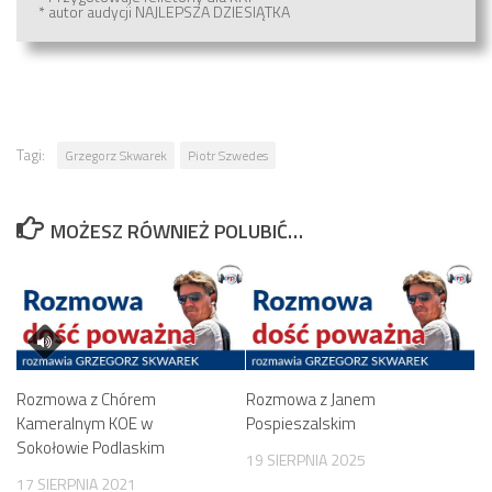
* autor audycji NAJLEPSZA DZIESIĄTKA
Tagi:
Grzegorz Skwarek
Piotr Szwedes
MOŻESZ RÓWNIEŻ POLUBIĆ…
Rozmowa z Chórem
Rozmowa z Janem
Kameralnym KOE w
Pospieszalskim
Sokołowie Podlaskim
19 SIERPNIA 2025
17 SIERPNIA 2021