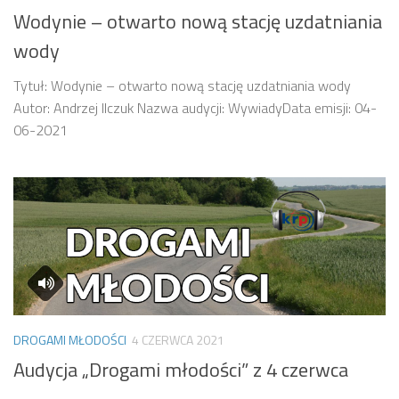
Wodynie – otwarto nową stację uzdatniania
wody
Tytuł: Wodynie – otwarto nową stację uzdatniania wody
Autor: Andrzej Ilczuk Nazwa audycji: WywiadyData emisji: 04-
06-2021
DROGAMI MŁODOŚCI
4 CZERWCA 2021
Audycja „Drogami młodości” z 4 czerwca