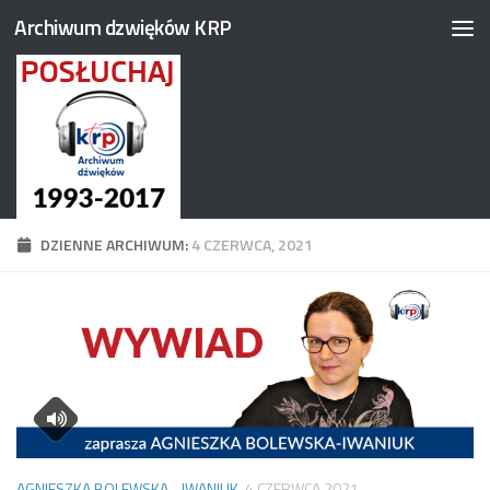
Archiwum dzwięków KRP
Przejdź do treści
DZIENNE ARCHIWUM:
4 CZERWCA, 2021
AGNIESZKA BOLEWSKA - IWANIUK
4 CZERWCA 2021