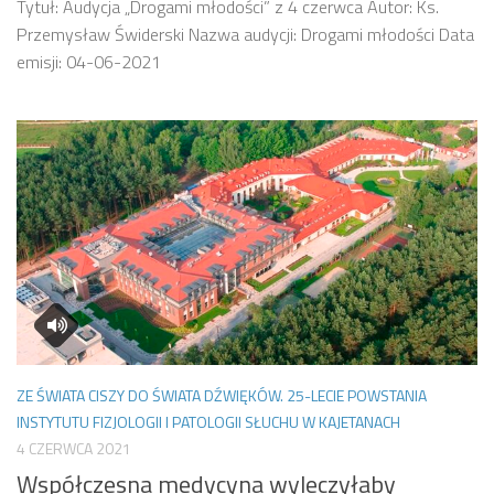
Tytuł: Audycja „Drogami młodości” z 4 czerwca Autor: Ks.
Przemysław Świderski Nazwa audycji: Drogami młodości Data
emisji: 04-06-2021
ZE ŚWIATA CISZY DO ŚWIATA DŹWIĘKÓW. 25-LECIE POWSTANIA
INSTYTUTU FIZJOLOGII I PATOLOGII SŁUCHU W KAJETANACH
4 CZERWCA 2021
Współczesna medycyna wyleczyłaby