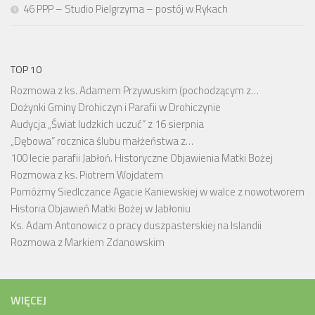
46 PPP – Studio Pielgrzyma – postój w Rykach
TOP 10
Rozmowa z ks. Adamem Przywuskim (pochodzącym z…
Dożynki Gminy Drohiczyn i Parafii w Drohiczynie
Audycja „Świat ludzkich uczuć” z 16 sierpnia
„Dębowa” rocznica ślubu małżeństwa z…
100 lecie parafii Jabłoń. Historyczne Objawienia Matki Bożej
Rozmowa z ks. Piotrem Wojdatem
Pomóżmy Siedlczance Agacie Kaniewskiej w walce z nowotworem
Historia Objawień Matki Bożej w Jabłoniu
Ks. Adam Antonowicz o pracy duszpasterskiej na Islandii
Rozmowa z Markiem Zdanowskim
WIĘCEJ