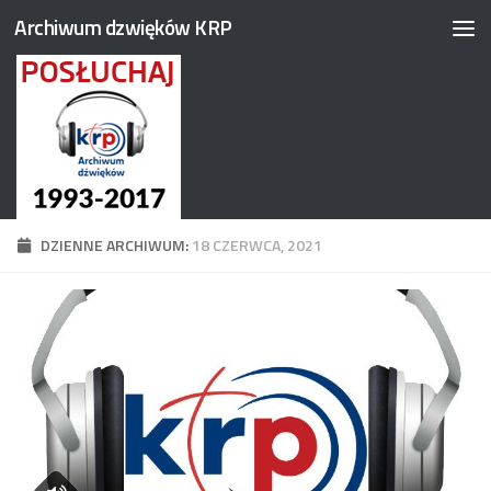
Archiwum dzwięków KRP
Przejdź do treści
DZIENNE ARCHIWUM:
18 CZERWCA, 2021