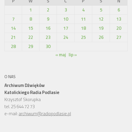
P
W
Ś
C
P
S
N
1
2
3
4
5
6
7
8
9
10
11
12
13
14
15
16
17
18
19
20
21
22
23
24
25
26
27
28
29
30
« maj
lip »
O NAS
Archiwum Dźwięków
Katolickiego Radia Podlasie
Krzysztof Skorupka
tel. 25 644 72 73
e-mail:
archiwum@radiopodlasie.pl