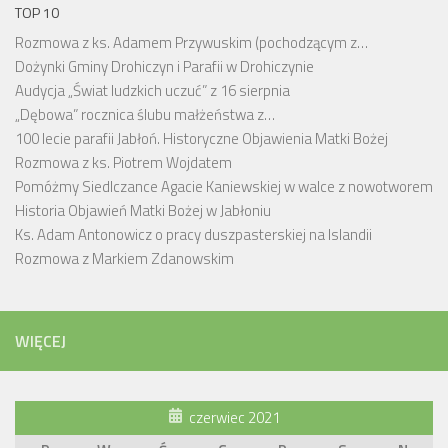
TOP 10
Rozmowa z ks. Adamem Przywuskim (pochodzącym z…
Dożynki Gminy Drohiczyn i Parafii w Drohiczynie
Audycja „Świat ludzkich uczuć” z 16 sierpnia
„Dębowa” rocznica ślubu małżeństwa z…
100 lecie parafii Jabłoń. Historyczne Objawienia Matki Bożej
Rozmowa z ks. Piotrem Wojdatem
Pomóżmy Siedlczance Agacie Kaniewskiej w walce z nowotworem
Historia Objawień Matki Bożej w Jabłoniu
Ks. Adam Antonowicz o pracy duszpasterskiej na Islandii
Rozmowa z Markiem Zdanowskim
WIĘCEJ
czerwiec 2021