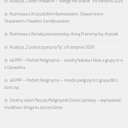
Audycja „Cudze chwalicie – swego nie znacie” z 8 sierpnia 2026
Rozmowa z Krzysztofem Borkowskim, Sławomirem
Skwarkiem i Pawłem Szmitkowskim
Rozmowa z Renatą Jaroszewską i Anną Przesmycką-Krysiak
Audycja „Z polszczyzną na Ty” z 8 sierpnia 2026
46 PPP – Portret Pielgrzyma – siostry Natalia i Nela z grupy nr 4
z Garwolina
46 PPP – Portret Pielgrzyma – młodzi pielgrzymi z grupy 8B z
Gończyc
Siódmy dzień Pieszej Pielgrzymki Drohiczyńskiej – wytrwałość,
modlitwa i droga ku Jasnej Górze