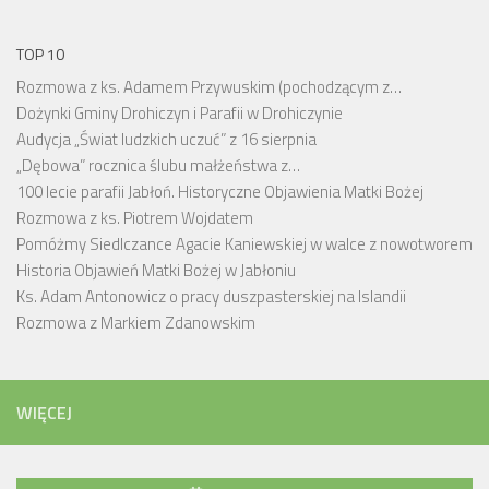
TOP 10
Rozmowa z ks. Adamem Przywuskim (pochodzącym z…
Dożynki Gminy Drohiczyn i Parafii w Drohiczynie
Audycja „Świat ludzkich uczuć” z 16 sierpnia
„Dębowa” rocznica ślubu małżeństwa z…
100 lecie parafii Jabłoń. Historyczne Objawienia Matki Bożej
Rozmowa z ks. Piotrem Wojdatem
Pomóżmy Siedlczance Agacie Kaniewskiej w walce z nowotworem
Historia Objawień Matki Bożej w Jabłoniu
Ks. Adam Antonowicz o pracy duszpasterskiej na Islandii
Rozmowa z Markiem Zdanowskim
WIĘCEJ