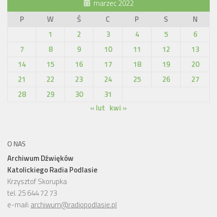
marzec 2022
P
W
Ś
C
P
S
N
1
2
3
4
5
6
7
8
9
10
11
12
13
14
15
16
17
18
19
20
21
22
23
24
25
26
27
28
29
30
31
« lut
kwi »
O NAS
Archiwum Dźwięków
Katolickiego Radia Podlasie
Krzysztof Skorupka
tel. 25 644 72 73
e-mail:
archiwum@radiopodlasie.pl