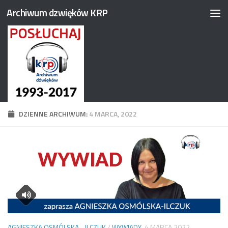
Archiwum dzwięków KRP
Przejdź do treści
DZIENNE ARCHIWUM:
4 MARCA, 2022
AGNIESZKA OSMÓLSKA - ILCZUK
/
WYWIADY
4 MARCA 2022