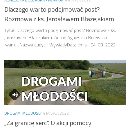
Dlaczego warto podejmować post?
Rozmowa z ks. Jarosławem Błażejakiem
Tytuł: Dlaczego warto podejmować post? Rozmowa z ks.
Jarosławem Błażejakiem Autor: Agnieszka Bolewska –
Iwaniuk Nazwa audycji: WywiadyData emisji: 04-03-2022
DROGAMI MŁODOŚCI
4 MARCA 2022
„Za granicę serc”. O akcji pomocy