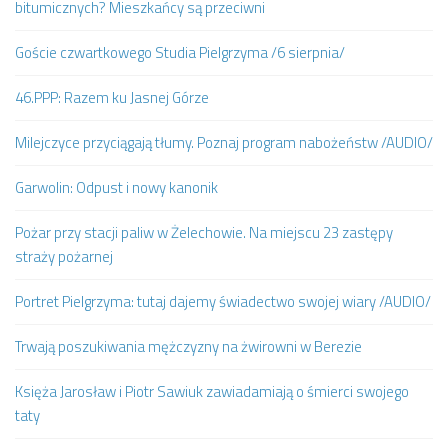
bitumicznych? Mieszkańcy są przeciwni
Goście czwartkowego Studia Pielgrzyma /6 sierpnia/
46.PPP: Razem ku Jasnej Górze
Milejczyce przyciągają tłumy. Poznaj program nabożeństw /AUDIO/
Garwolin: Odpust i nowy kanonik
Pożar przy stacji paliw w Żelechowie. Na miejscu 23 zastępy
straży pożarnej
Portret Pielgrzyma: tutaj dajemy świadectwo swojej wiary /AUDIO/
Trwają poszukiwania mężczyzny na żwirowni w Berezie
Księża Jarosław i Piotr Sawiuk zawiadamiają o śmierci swojego
taty