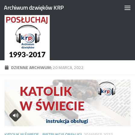
Archiwum dzwięków KRP
Przejdź do treści
DZIENNE ARCHIWUM:
20 MARCA, 2022
KATOLIK W ŚWIECIE - INSTRUKCJA OBSŁUGI
20 MARCA 2022