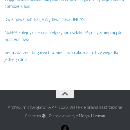
pomoże Klaudii
Dwie nowe publikacje Wydawnictwa UNITAS
46.PPP: kolejny dzień na pielgrzymim szlaku. Pątnicy zmierzają do
Suchedniowa
Seria zdarzeń drogowych w Siedlcach i okolicach. Trzy wypadki
jednego dnia
Archiwum dzwięków KRP © 2026. Wszelkie prawa zastrzeżone
Oparte na
- Zaprojektowany z
Motyw Hueman