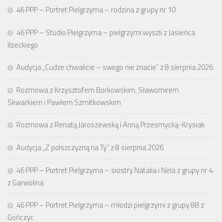
46 PPP – Portret Pielgrzyma – rodzina z grupy nr 10
46 PPP – Studio Pielgrzyma – pielgrzymi wyszli z Jasieńca
Iłżeckiego
Audycja „Cudze chwalicie – swego nie znacie” z 8 sierpnia 2026
Rozmowa z Krzysztofem Borkowskim, Sławomirem
Skwarkiem i Pawłem Szmitkowskim
Rozmowa z Renatą Jaroszewską i Anną Przesmycką-Krysiak
Audycja „Z polszczyzną na Ty” z 8 sierpnia 2026
46 PPP – Portret Pielgrzyma – siostry Natalia i Nela z grupy nr 4
z Garwolina
46 PPP – Portret Pielgrzyma – młodzi pielgrzymi z grupy 8B z
Gończyc