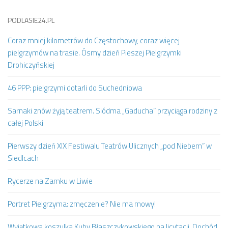
PODLASIE24.PL
Coraz mniej kilometrów do Częstochowy, coraz więcej
pielgrzymów na trasie. Ósmy dzień Pieszej Pielgrzymki
Drohiczyńskiej
46 PPP: pielgrzymi dotarli do Suchedniowa
Sarnaki znów żyją teatrem. Siódma „Gaducha” przyciąga rodziny z
całej Polski
Pierwszy dzień XIX Festiwalu Teatrów Ulicznych „pod Niebem” w
Siedlcach
Rycerze na Zamku w Liwie
Portret Pielgrzyma: zmęczenie? Nie ma mowy!
Wyjątkowa koszulka Kuby Błaszczykowskiego na licytacji. Dochód