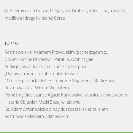
Siódmy dzień Pieszej Pielgrzymki Drohiczyńskiej – wytrwałość,
modlitwa i droga ku Jasnej Górze
TOP 10
Rozmowa z ks. Adamem Przywuskim (pochodzącym z…
Dożynki Gminy Drohiczyn i Parafii w Drohiczynie
Audycja „Świat ludzkich uczuć” z 16 sierpnia
„Dębowa” rocznica ślubu małżeństwa z…
100 lecie parafii Jabłoń. Historyczne Objawienia Matki Bożej
Rozmowa z ks. Piotrem Wojdatem
Pomóżmy Siedlczance Agacie Kaniewskiej w walce z nowotworem
Historia Objawień Matki Bożej w Jabłoniu
Ks. Adam Antonowicz o pracy duszpasterskiej na Islandii
Rozmowa z Markiem Zdanowskim