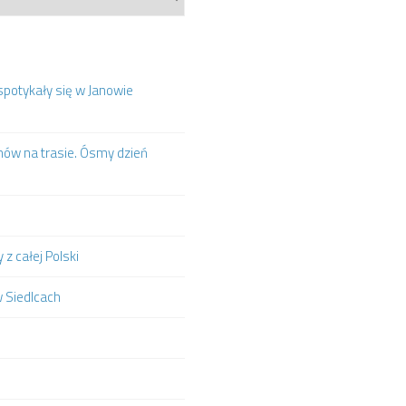
spotykały się w Janowie
mów na trasie. Ósmy dzień
z całej Polski
w Siedlcach