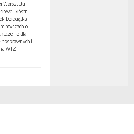
ki Warsztatu
ęciowej Sióstr
ek Dzieciątka
emiatyczach o
znaczenie dla
łnosprawnych i
 ma WTZ
2