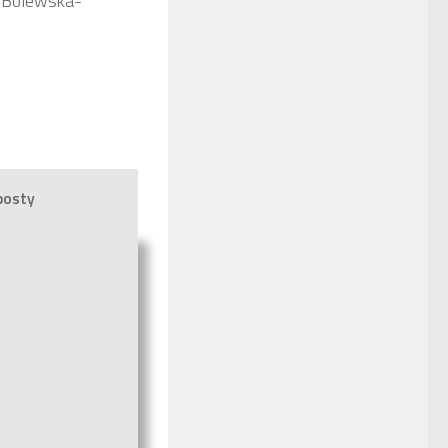
 Bolewska-
posty