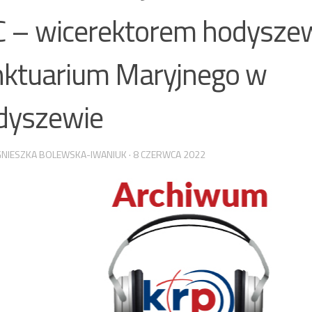
 – wicerektorem hodysze
ktuarium Maryjnego w
dyszewie
GNIESZKA BOLEWSKA-IWANIUK
·
8 CZERWCA 2022