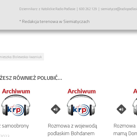
Dziennikarz
z
Katolickie Radio Podlasie
|
600 262 129
|
siemiatycze@radiopodlasi
* Redakcja terenowa w Siemiatyczach
nieszka Bolewska-Iwaniuk
ŻESZ RÓWNIEŻ POLUBIĆ…
 z samoobrony
Rozmowa z wojewodą
Rozmowa z
podlaskim Bohdanem
mamą Domi
 2023