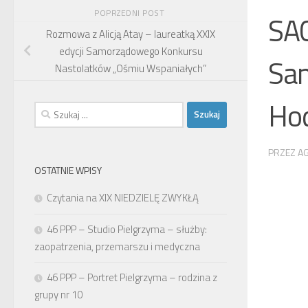
POPRZEDNI POST
SAC
Rozmowa z Alicją Atay – laureatką XXIX
edycji Samorządowego Konkursu
San
Nastolatków „Ośmiu Wspaniałych”
Ho
Szukaj:
PRZEZ
A
OSTATNIE WPISY
Czytania na XIX NIEDZIELĘ ZWYKŁĄ
46 PPP – Studio Pielgrzyma – służby:
zaopatrzenia, przemarszu i medyczna
46 PPP – Portret Pielgrzyma – rodzina z
grupy nr 10