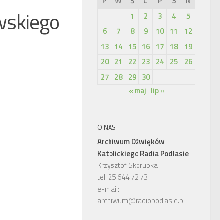
P
W
Ś
C
P
S
N
wskiego
1
2
3
4
5
6
7
8
9
10
11
12
13
14
15
16
17
18
19
20
21
22
23
24
25
26
27
28
29
30
« maj
lip »
O NAS
Archiwum Dźwięków
Katolickiego Radia Podlasie
Krzysztof Skorupka
tel. 25 644 72 73
e-mail:
archiwum@radiopodlasie.pl