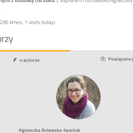
nymi z budową Ośrodka.
Z kapłanem rozmawiała Agnieszka
.
 286 times, 1 visits today)
rzy
Powiązane 
o autorze
Agnieszka Bolewska-Iwaniuk