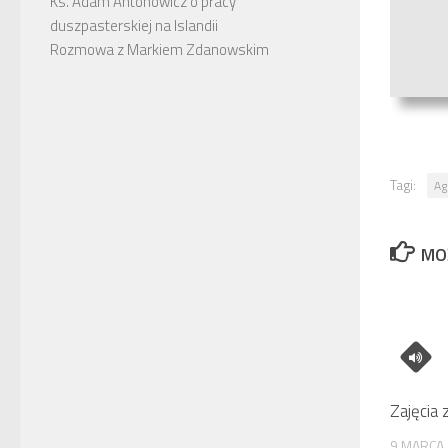
Ks. Adam Antonowicz o pracy
duszpasterskiej na Islandii
Rozmowa z Markiem Zdanowskim
Tagi:
Ag
MO
Zajęcia
9 MARCA