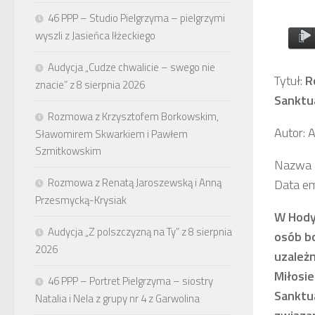
46 PPP – Studio Pielgrzyma – pielgrzymi
wyszli z Jasieńca Iłżeckiego
Audycja „Cudze chwalicie – swego nie
Tytuł:
R
znacie” z 8 sierpnia 2026
Sanktu
Rozmowa z Krzysztofem Borkowskim,
Autor: 
Sławomirem Skwarkiem i Pawłem
Szmitkowskim
Nazwa a
Rozmowa z Renatą Jaroszewską i Anną
Data em
Przesmycką-Krysiak
W Hody
Audycja „Z polszczyzną na Ty” z 8 sierpnia
osób bo
2026
uzależn
Miłosie
46 PPP – Portret Pielgrzyma – siostry
Sanktua
Natalia i Nela z grupy nr 4 z Garwolina