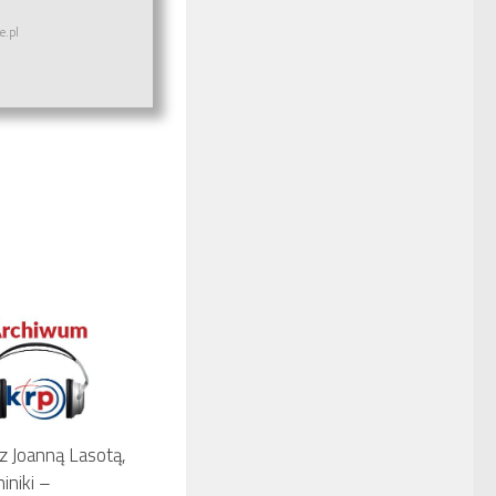
e.pl
 Joanną Lasotą,
niki –