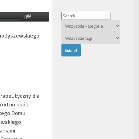
 hodyszewskiego
rapeutyczny dla
 rodzin osób
ącego Domu
zewskiego
łaniami