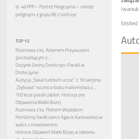
związa
46 PPP – Portret Pielgrzyma – młodzi
Iwaniuk
pielgrzymi z grupy 8B z Gończyc
(Visited
Auto
TOP 10
Rozmowa z ks. Adamem Przywuskim
(pochodzącym z…
Dożynki Gminy Drohiczyn i Parafii w
Drohiczynie
Audycja „Świat ludzkich uczuć” z 16 sierpnia
„Dębowa” rocznica ślubu małżeństwa z…
100 lecie parafii Jabłoń. Historyczne
Objawienia Matki Bożej
Rozmowa z ks. Piotrem Wojdatem
Pomóżmy Siedlczance Agacie Kaniewskiej w
walce z nowotworem
Historia Objawień Matki Bożej w Jabłoniu