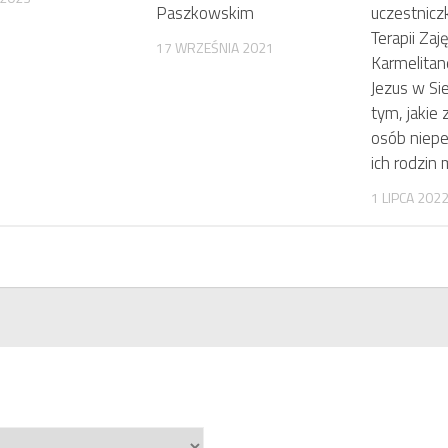
Paszkowskim
uczestnicz
Terapii Zaj
17 WRZEŚNIA 2021
Karmelitan
Jezus w Si
tym, jakie 
osób niepe
ich rodzin
1 LIPCA 202