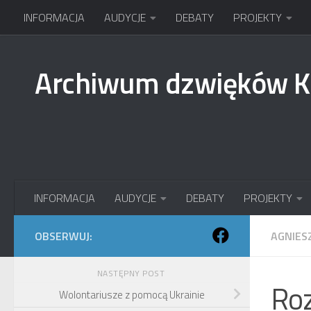
INFORMACJA
AUDYCJE
DEBATY
PROJEKTY
Przejdź do treści
Archiwum dzwięków 
INFORMACJA
AUDYCJE
DEBATY
PROJEKTY
OBSERWUJ:
AGNIES
NASTĘPNY POST
Roz
Wolontariusze z pomocą Ukrainie