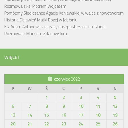
Rozmowa z ks. Piotrem Wojdatem
Pomóżmy Siedlczance Agacie Kaniewskiej w walce z nowotworem
Historia Objawień Matki Bożej w Jabłoniu
Ks. Adam Antonowicz o pracy duszpasterskiej na Islandii
Rozmowa z Markiem Zdanowskim
WIĘCEJ
czerwiec 2022
P
W
Ś
C
P
S
N
1
2
3
4
5
6
7
8
9
10
11
12
13
14
15
16
17
18
19
20
21
22
23
24
25
26