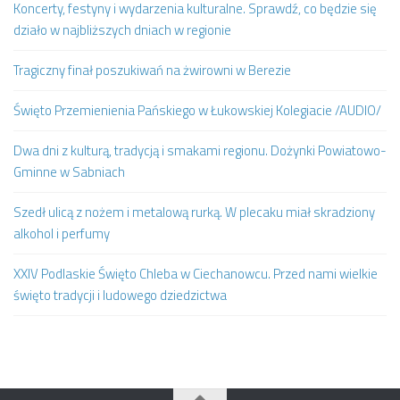
Koncerty, festyny i wydarzenia kulturalne. Sprawdź, co będzie się
działo w najbliższych dniach w regionie
Tragiczny finał poszukiwań na żwirowni w Berezie
Święto Przemienienia Pańskiego w Łukowskiej Kolegiacie /AUDIO/
Dwa dni z kulturą, tradycją i smakami regionu. Dożynki Powiatowo-
Gminne w Sabniach
Szedł ulicą z nożem i metalową rurką. W plecaku miał skradziony
alkohol i perfumy
XXIV Podlaskie Święto Chleba w Ciechanowcu. Przed nami wielkie
święto tradycji i ludowego dziedzictwa