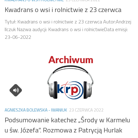
Kwadrans o wsi i rolnictwie z 23 czerwca
Tytuł: Kwadrans o wsi i rolnictwie z 23 czerwca Autor:Andrzej
Ilczuk Nazwa audycji: Kwadrans o wsi i rolnictwieData emisji:
23-06-2022
AGNIESZKA BOLEWSKA - IWANIUK
23 CZERWCA 2022
Podsumowanie katechez „Środy w Karmelu
u św. Józefa”. Rozmowa z Patrycją Hurlak