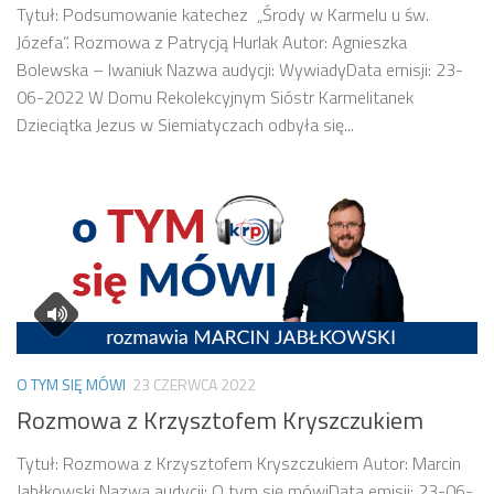
Tytuł: Podsumowanie katechez „Środy w Karmelu u św.
Józefa”. Rozmowa z Patrycją Hurlak Autor: Agnieszka
Bolewska – Iwaniuk Nazwa audycji: WywiadyData emisji: 23-
06-2022 W Domu Rekolekcyjnym Sióstr Karmelitanek
Dzieciątka Jezus w Siemiatyczach odbyła się...
O TYM SIĘ MÓWI
23 CZERWCA 2022
Rozmowa z Krzysztofem Kryszczukiem
Tytuł: Rozmowa z Krzysztofem Kryszczukiem Autor: Marcin
Jabłkowski Nazwa audycji: O tym się mówiData emisji: 23-06-