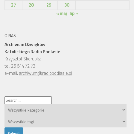
27
28
29
30
« maj
lip »
O NAS
Archiwum Dźwięków
Katolickiego Radia Podlasie
Krzysztof Skorupka
tel. 25 644 72 73
e-mail:
archiwum@radiopodlasie.pl