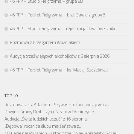
46 PPP – Studio Pielgrzyma – grupa 9B
46 PPP – Portret Pielgrzyma – brat Dawid z grupy 8
46 PPP – Studio Pielgrzyma – rejestracja dawców szpiku
Rozmowa z Grzegorzem Woźniakiem
Audycja trzeźwiejących alkoholików z 6 sierpnia 2026
46 PPP – Portret Pielgrzyma – ks. Maciej Szcześniak
TOP 10
Rozmowa z ks. Adamem Przywuskim (pochodzącym z…
Dożynki Gminy Drohiczyn i Parafii w Drohiczynie
Audycja „Świat ludzkich uczuć” z 16 sierpnia
„Dębowa” rocznica ślubu małżeństwa z…
100 lecie parafii Jabłoń. Historyczne Objawienia Matki Bożej