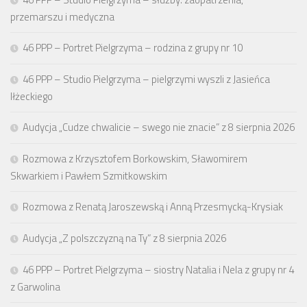
przemarszu i medyczna
46 PPP – Portret Pielgrzyma – rodzina z grupy nr 10
46 PPP – Studio Pielgrzyma – pielgrzymi wyszli z Jasieńca
Iłżeckiego
Audycja „Cudze chwalicie – swego nie znacie” z 8 sierpnia 2026
Rozmowa z Krzysztofem Borkowskim, Sławomirem
Skwarkiem i Pawłem Szmitkowskim
Rozmowa z Renatą Jaroszewską i Anną Przesmycką-Krysiak
Audycja „Z polszczyzną na Ty” z 8 sierpnia 2026
46 PPP – Portret Pielgrzyma – siostry Natalia i Nela z grupy nr 4
z Garwolina