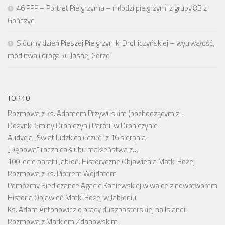
46 PPP – Portret Pielgrzyma – młodzi pielgrzymi z grupy 8B z
Gończyc
Siódmy dzień Pieszej Pielgrzymki Drohiczyńskiej – wytrwałość,
modlitwa i droga ku Jasnej Górze
TOP 10
Rozmowa z ks. Adamem Przywuskim (pochodzącym z…
Dożynki Gminy Drohiczyn i Parafii w Drohiczynie
Audycja „Świat ludzkich uczuć” z 16 sierpnia
„Dębowa” rocznica ślubu małżeństwa z…
100 lecie parafii Jabłoń. Historyczne Objawienia Matki Bożej
Rozmowa z ks. Piotrem Wojdatem
Pomóżmy Siedlczance Agacie Kaniewskiej w walce z nowotworem
Historia Objawień Matki Bożej w Jabłoniu
Ks. Adam Antonowicz o pracy duszpasterskiej na Islandii
Rozmowa z Markiem Zdanowskim