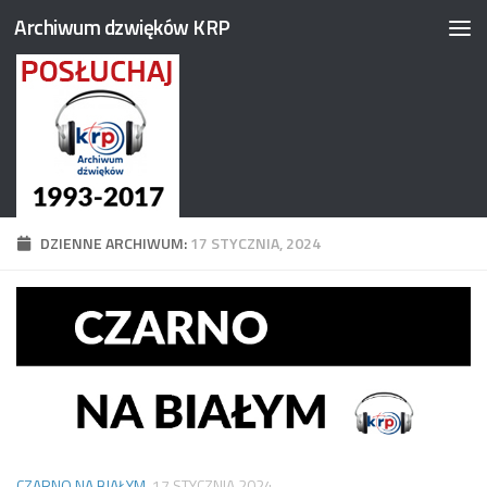
Archiwum dzwięków KRP
Przejdź do treści
DZIENNE ARCHIWUM:
17 STYCZNIA, 2024
CZARNO NA BIAŁYM
17 STYCZNIA 2024