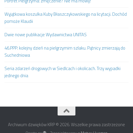
Portret Pielgrzyma: zmęczenie? Nie ma mowy!
Wyjątkowa koszulka Kuby Błaszczykowskiego na licytacji. Dochód
pomoże Klaudii
Dwie nowe publikacje Wydawnictwa UNITAS
46.PPP: kolejny dzień na pielgrzymim szlaku. Pątnicy zmierzają do
Suchedniowa
Seria zdarzeń drogowych w Siedlcach i okolicach. Trzy wypadki
jednego dnia
Archiwum dzwięków KRP © 2026. Wszelkie prawa zastrzeżone