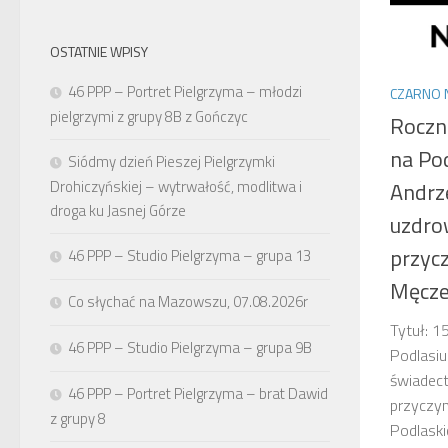
OSTATNIE WPISY
46 PPP – Portret Pielgrzyma – młodzi
CZARNO 
pielgrzymi z grupy 8B z Gończyc
Roczn
na Pod
Siódmy dzień Pieszej Pielgrzymki
Drohiczyńskiej – wytrwałość, modlitwa i
Andrz
droga ku Jasnej Górze
uzdro
przyc
46 PPP – Studio Pielgrzyma – grupa 13
Męcze
Co słychać na Mazowszu, 07.08.2026r
Tytuł: 
46 PPP – Studio Pielgrzyma – grupa 9B
Podlasiu
świadec
46 PPP – Portret Pielgrzyma – brat Dawid
przyczy
z grupy 8
Podlaski