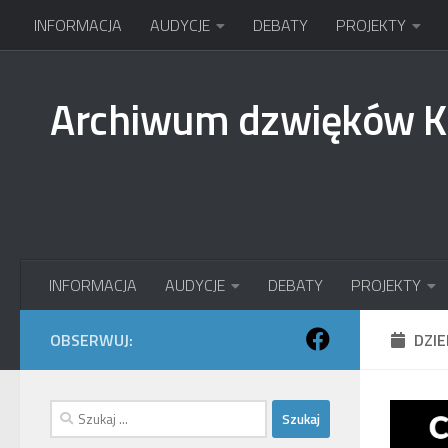
INFORMACJA
AUDYCJE
DEBATY
PROJEKTY
Przejdź do treści
Archiwum dzwięków 
INFORMACJA
AUDYCJE
DEBATY
PROJEKTY
OBSERWUJ:
DZI
Szukaj: