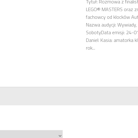
Tytuł: Rozmowa z finalist
LEGO® MASTERS oraz zn
fachowcy od klocków Aut
Nazwa audycji: Wywiady,
SobotyData emisji: 24-0
Daniel: Kasia: amatorka k
rok...