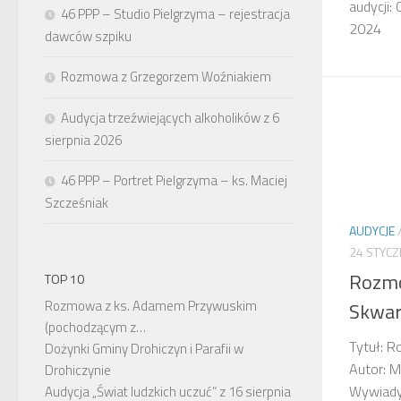
audycji:
46 PPP – Studio Pielgrzyma – rejestracja
2024
dawców szpiku
Rozmowa z Grzegorzem Woźniakiem
Audycja trzeźwiejących alkoholików z 6
sierpnia 2026
46 PPP – Portret Pielgrzyma – ks. Maciej
Szcześniak
AUDYCJE
24 STYCZ
Rozm
TOP 10
Rozmowa z ks. Adamem Przywuskim
Skwa
(pochodzącym z…
Tytuł: 
Dożynki Gminy Drohiczyn i Parafii w
Autor: M
Drohiczynie
Wywiady,
Audycja „Świat ludzkich uczuć” z 16 sierpnia