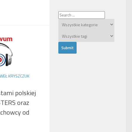
WEŁ KRYSZCZUK
tami polskiej
STERS oraz
fachowcy od