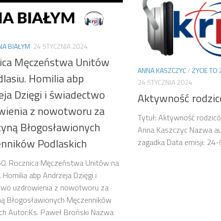
NA BIAŁYM
24 STYCZNIA 2024
ica Męczeństwa Unitów
ANNA KASZCZYC
/
ŻYCIE TO
lasiu. Homilia abp
24 STYCZNIA 2024
eja Dzięgi i świadectwo
Aktywność rodzic
wienia z nowotworu za
Tytuł: Aktywność rodzicó
zyną Błogosławionych
Anna Kaszczyc Nazwa aud
nników Podlaskich
zagadka Data emisji: 24
150. Rocznica Męczeństwa Unitów na
. Homilia abp Andrzeja Dzięgi i
two uzdrowienia z nowotworu za
ną Błogosławionych Męczenników
ch Autor:Ks. Paweł Broński Nazwa