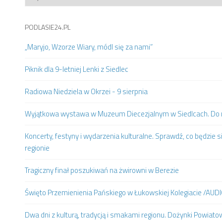
PODLASIE24.PL
„Maryjo, Wzorze Wiary, módl się za nami”
Piknik dla 9-letniej Lenki z Siedlec
Radiowa Niedziela w Okrzei - 9 sierpnia
Wyjątkowa wystawa w Muzeum Diecezjalnym w Siedlcach. Do m
Koncerty, festyny i wydarzenia kulturalne. Sprawdź, co będzie s
regionie
Tragiczny finał poszukiwań na żwirowni w Berezie
Święto Przemienienia Pańskiego w Łukowskiej Kolegiacie /AUD
Dwa dni z kulturą, tradycją i smakami regionu. Dożynki Powia