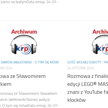
 Czarno na białymData emisji: 24-01-
/
MARCIN JABŁKOWSKI
/
O TYM SIĘ MÓWI
GOŚĆ WOLNEJ SOBOTY
/
PA
NIA 2024
24 STYCZNIA 2024
owa ze Sławomirem
Rozmowa z finalis
rkiem
edycji LEGO® MA
znani z YouTube 
Rozmowa ze Sławomirem Skwarkiem
klocków
arcin Jabłkowski Nazwa audycji:
 O tym się mówiData emisji: 24-01-