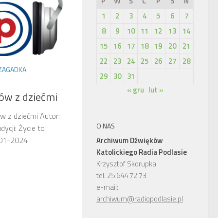
P
W
Ś
C
P
S
N
1
2
3
4
5
6
7
8
9
10
11
12
13
14
15
16
17
18
19
20
21
22
23
24
25
26
27
28
 ZAGADKA
29
30
31
« gru
lut »
ów z dziećmi
w z dziećmi Autor:
O NAS
ycji: Życie to
-01-2024
Archiwum Dźwięków
Katolickiego Radia Podlasie
Krzysztof Skorupka
tel. 25 644 72 73
e-mail:
archiwum@radiopodlasie.pl