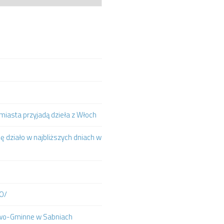
iasta przyjadą dzieła z Włoch
ię działo w najbliższych dniach w
IO/
towo-Gminne w Sabniach