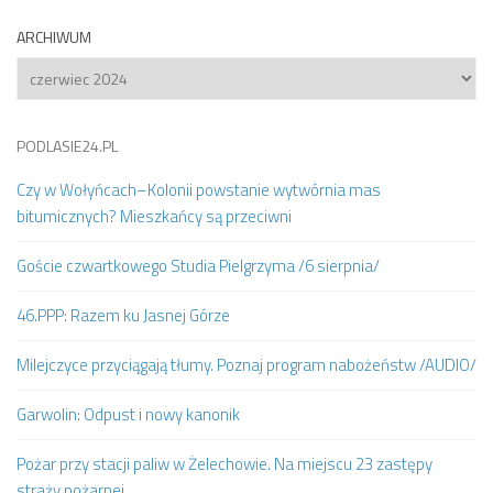
ARCHIWUM
Archiwum
PODLASIE24.PL
Czy w Wołyńcach–Kolonii powstanie wytwórnia mas
bitumicznych? Mieszkańcy są przeciwni
Goście czwartkowego Studia Pielgrzyma /6 sierpnia/
46.PPP: Razem ku Jasnej Górze
Milejczyce przyciągają tłumy. Poznaj program nabożeństw /AUDIO/
Garwolin: Odpust i nowy kanonik
Pożar przy stacji paliw w Żelechowie. Na miejscu 23 zastępy
straży pożarnej