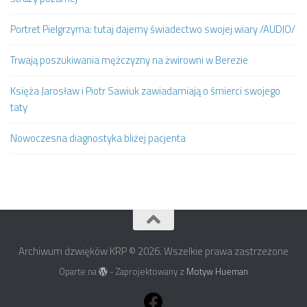
Portret Pielgrzyma: tutaj dajemy świadectwo swojej wiary /AUDIO/
Trwają poszukiwania mężczyzny na żwirowni w Berezie
Księża Jarosław i Piotr Sawiuk zawiadamiają o śmierci swojego
taty
Nowoczesna diagnostyka bliżej pacjenta
Archiwum dzwięków KRP © 2026. Wszelkie prawa zastrzeżone
Oparte na
- Zaprojektowany z
Motyw Hueman