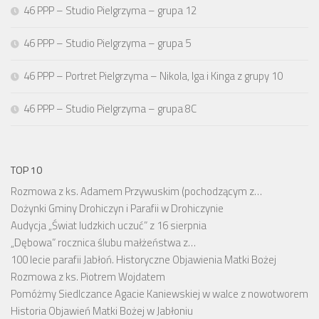
46 PPP – Studio Pielgrzyma – grupa 12
46 PPP – Studio Pielgrzyma – grupa 5
46 PPP – Portret Pielgrzyma – Nikola, Iga i Kinga z grupy 10
46 PPP – Studio Pielgrzyma – grupa 8C
TOP 10
Rozmowa z ks. Adamem Przywuskim (pochodzącym z…
Dożynki Gminy Drohiczyn i Parafii w Drohiczynie
Audycja „Świat ludzkich uczuć” z 16 sierpnia
„Dębowa” rocznica ślubu małżeństwa z…
100 lecie parafii Jabłoń. Historyczne Objawienia Matki Bożej
Rozmowa z ks. Piotrem Wojdatem
Pomóżmy Siedlczance Agacie Kaniewskiej w walce z nowotworem
Historia Objawień Matki Bożej w Jabłoniu