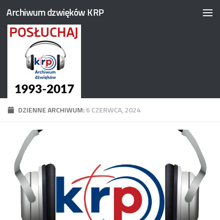
Archiwum dzwięków KRP
Przejdź do treści
DZIENNE ARCHIWUM:
6 CZERWCA, 2024