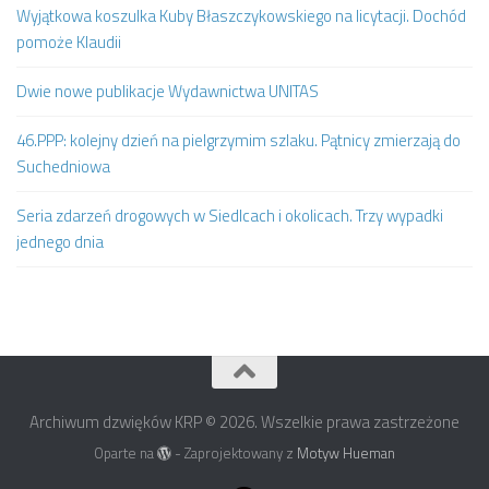
Wyjątkowa koszulka Kuby Błaszczykowskiego na licytacji. Dochód
pomoże Klaudii
Dwie nowe publikacje Wydawnictwa UNITAS
46.PPP: kolejny dzień na pielgrzymim szlaku. Pątnicy zmierzają do
Suchedniowa
Seria zdarzeń drogowych w Siedlcach i okolicach. Trzy wypadki
jednego dnia
Archiwum dzwięków KRP © 2026. Wszelkie prawa zastrzeżone
Oparte na
- Zaprojektowany z
Motyw Hueman