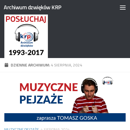
Archiwum dzwięków KRP
Przejdź do treści
DZIENNE ARCHIWUM:
4 SIERPNIA, 2024
MUZYCZNE PEJZAŻE
4 SIERPNIA 2024