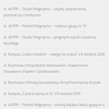
46 PPP – Studio Pielgrzyma – służby: zaopatrzenia,
przemarszu i medyczna
46 PPP – Portret Pielgrzyma – rodzina z grupy nr 10
46 PPP – Studio Pielgrzyma – pielgrzymi wyszli z Jasieńca
Iłżeckiego
Audycja „Cudze chwalicie – swego nie znacie” z 8 sierpnia 2026
Rozmowa z Krzysztofem Borkowskim, Sławomirem
Skwarkiem i Pawłem Szmitkowskim
Rozmowa z Renatą Jaroszewską i Anną Przesmycką-Krysiak
Audycja „Z polszczyzną na Ty” z 8 sierpnia 2026
46 PPP – Portret Pielgrzyma – siostry Natalia i Nela z grupy nr 4