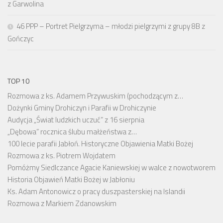
z Garwolina
46 PPP – Portret Pielgrzyma – młodzi pielgrzymi z grupy 8B z
Gończyc
TOP 10
Rozmowa z ks. Adamem Przywuskim (pochodzącym z…
Dożynki Gminy Drohiczyn i Parafii w Drohiczynie
Audycja „Świat ludzkich uczuć” z 16 sierpnia
„Dębowa” rocznica ślubu małżeństwa z…
100 lecie parafii Jabłoń. Historyczne Objawienia Matki Bożej
Rozmowa z ks. Piotrem Wojdatem
Pomóżmy Siedlczance Agacie Kaniewskiej w walce z nowotworem
Historia Objawień Matki Bożej w Jabłoniu
Ks. Adam Antonowicz o pracy duszpasterskiej na Islandii
Rozmowa z Markiem Zdanowskim