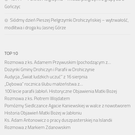
Gończyc
Siódmy dzień Pieszej Pielgrzymki Drohiczyńskiej – wytrwałość,
modlitwa i droga ku Jasnej Górze
TOP 10
Rozmowa z ks. Adamem Przywuskim (pochodzącym z…
Dożynki Gminy Drohiczyn i Parafii w Drohiczynie
Audycja „Świat ludzkich uczuć” z 16 sierpnia
„Dębowa” rocznica ślubu małżeństwa z…
100 lecie parafii Jabłoń. Historyczne Objawienia Matki Bożej
Rozmowa z ks. Piotrem Wojdatem
Pomóżmy Siedlczance Agacie Kaniewskiej w walce z nowotworem
Historia Objawień Matki Bożej w Jabłoniu
Ks. Adam Antonowicz o pracy duszpasterskiej na Islandii
Rozmowa z Markiem Zdanowskim