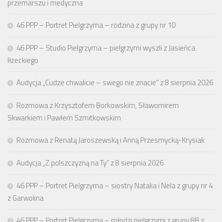
przemarszu i medyczna
46 PPP – Portret Pielgrzyma – rodzina z grupy nr 10
46 PPP – Studio Pielgrzyma – pielgrzymi wyszli z Jasieńca
Iłżeckiego
Audycja „Cudze chwalicie – swego nie znacie” z 8 sierpnia 2026
Rozmowa z Krzysztofem Borkowskim, Sławomirem
Skwarkiem i Pawłem Szmitkowskim
Rozmowa z Renatą Jaroszewską i Anną Przesmycką-Krysiak
Audycja „Z polszczyzną na Ty” z 8 sierpnia 2026
46 PPP – Portret Pielgrzyma – siostry Natalia i Nela z grupy nr 4
z Garwolina
46 PPP – Portret Pielgrzyma – młodzi pielgrzymi z grupy 8B z