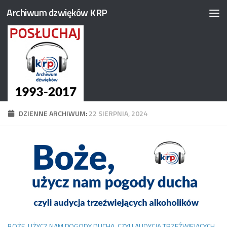
Archiwum dzwięków KRP
Przejdź do treści
DZIENNE ARCHIWUM:
22 SIERPNIA, 2024
BOŻE, UŻYCZ NAM POGODY DUCHA, CZYLI AUDYCJA TRZEŹWIEJĄCYCH