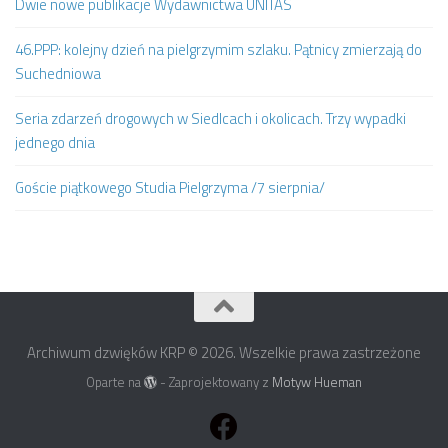
Dwie nowe publikacje Wydawnictwa UNITAS
46.PPP: kolejny dzień na pielgrzymim szlaku. Pątnicy zmierzają do
Suchedniowa
Seria zdarzeń drogowych w Siedlcach i okolicach. Trzy wypadki
jednego dnia
Goście piątkowego Studia Pielgrzyma /7 sierpnia/
Archiwum dzwięków KRP © 2026. Wszelkie prawa zastrzeżone
Oparte na
- Zaprojektowany z
Motyw Hueman