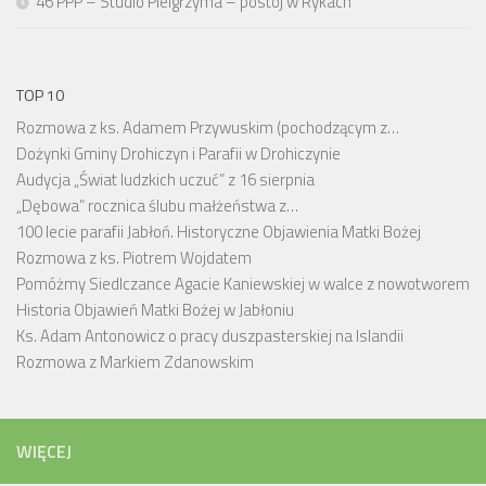
46 PPP – Studio Pielgrzyma – postój w Rykach
TOP 10
Rozmowa z ks. Adamem Przywuskim (pochodzącym z…
Dożynki Gminy Drohiczyn i Parafii w Drohiczynie
Audycja „Świat ludzkich uczuć” z 16 sierpnia
„Dębowa” rocznica ślubu małżeństwa z…
100 lecie parafii Jabłoń. Historyczne Objawienia Matki Bożej
Rozmowa z ks. Piotrem Wojdatem
Pomóżmy Siedlczance Agacie Kaniewskiej w walce z nowotworem
Historia Objawień Matki Bożej w Jabłoniu
Ks. Adam Antonowicz o pracy duszpasterskiej na Islandii
Rozmowa z Markiem Zdanowskim
WIĘCEJ