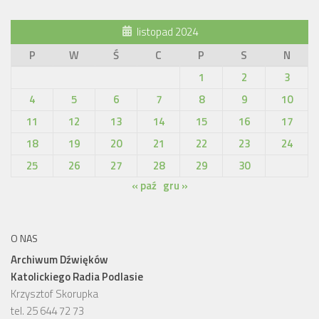
listopad 2024
P
W
Ś
C
P
S
N
1
2
3
4
5
6
7
8
9
10
11
12
13
14
15
16
17
18
19
20
21
22
23
24
25
26
27
28
29
30
« paź
gru »
O NAS
Archiwum Dźwięków
Katolickiego Radia Podlasie
Krzysztof Skorupka
tel. 25 644 72 73