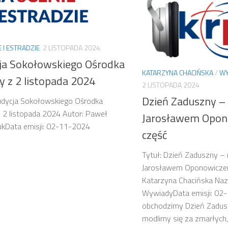
E I ESTRADZIE
2 LISTOPADA 2024
ja Sokołowskiego Ośrodka
KATARZYNA CHACIŃSKA
/
WY
y z 2 listopada 2024
2 LISTOPADA 2024
Dzień Zaduszny –
udycja Sokołowskiego Ośrodka
z 2 listopada 2024 Autor: Paweł
Jarosławem Opon
ukData emisji: 02-11-2024
część
Tytuł: Dzień Zaduszny –
Jarosławem Oponowiczem 
Katarzyna Chacińska Naz
WywiadyData emisji: 02-
obchodzimy Dzień Zadus
modlimy się za zmarłych,