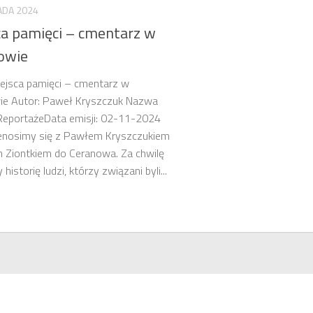
ADA 2024
ca pamięci – cmentarz w
owie
iejsca pamięci – cmentarz w
ie Autor: Paweł Kryszczuk Nazwa
 ReportażeData emisji: 02-11-2024
zenosimy się z Pawłem Kryszczukiem
m Ziontkiem do Ceranowa. Za chwilę
istorię ludzi, którzy związani byli...