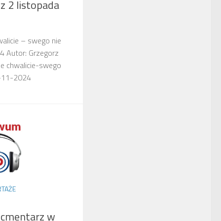
z 2 listopada
walicie – swego nie
24 Autor: Grzegorz
ze chwalicie-swego
2-11-2024
TAŻE
– cmentarz w