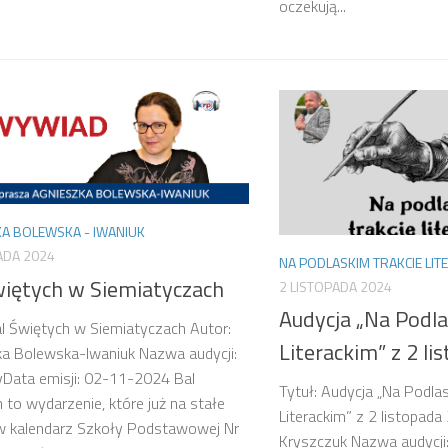
oczekują...
A BOLEWSKA - IWANIUK
ADA 2024
NA PODLASKIM TRAKCIE LIT
więtych w Siemiatyczach
2 LISTOPADA 2024
Audycja „Na Podla
al Świętych w Siemiatyczach Autor:
Literackim” z 2 l
a Bolewska-Iwaniuk Nazwa audycji:
Data emisji: 02-11-2024 Bal
Tytuł: Audycja „Na Podlas
 to wydarzenie, które już na stałe
Literackim” z 2 listopad
w kalendarz Szkoły Podstawowej Nr
Kryszczuk Nazwa audycji