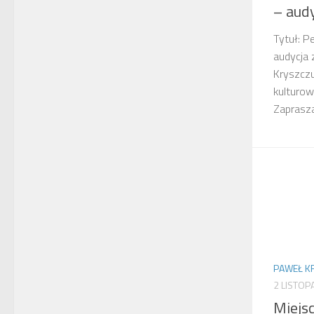
– audy
Tytuł: P
audycja 
Kryszczu
kulturo
Zaprasza
PAWEŁ K
2 LISTOP
Miejs