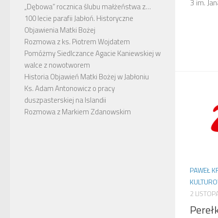
3 im. Jan
„Dębowa” rocznica ślubu małżeństwa z…
100 lecie parafii Jabłoń. Historyczne
Objawienia Matki Bożej
Rozmowa z ks. Piotrem Wojdatem
Pomóżmy Siedlczance Agacie Kaniewskiej w
walce z nowotworem
Historia Objawień Matki Bożej w Jabłoniu
Ks. Adam Antonowicz o pracy
duszpasterskiej na Islandii
Rozmowa z Markiem Zdanowskim
PAWEŁ K
KULTUR
2 LISTOP
Pereł