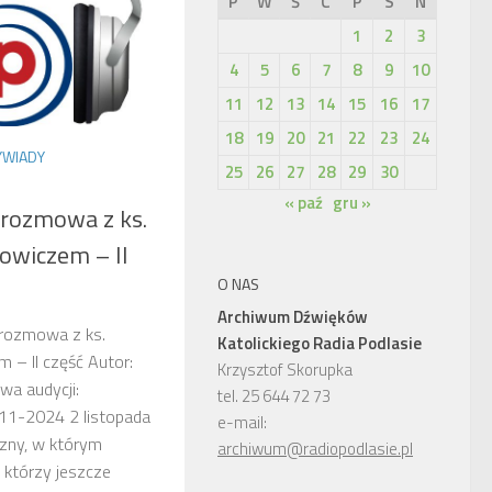
P
W
Ś
C
P
S
N
1
2
3
4
5
6
7
8
9
10
11
12
13
14
15
16
17
18
19
20
21
22
23
24
WIADY
25
26
27
28
29
30
« paź
gru »
 rozmowa z ks.
owiczem – II
O NAS
Archiwum Dźwięków
 rozmowa z ks.
Katolickiego Radia Podlasie
– II część Autor:
Krzysztof Skorupka
wa audycji:
tel. 25 644 72 73
11-2024 2 listopada
e-mail:
zny, w którym
archiwum@radiopodlasie.pl
 którzy jeszcze