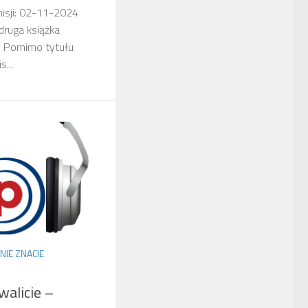
misji: 02-11-2024
 druga książka
 Pomimo tytułu
...
NIE ZNACIE
walicie –