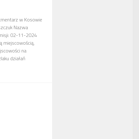
– cmentarz w Kosowie
yszczuk Nazwa
misji: 02-11-2024
ką miejscowością,
ejscowości na
zlaku działań