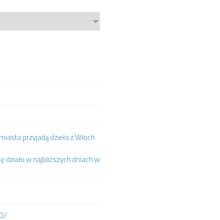
iasta przyjadą dzieła z Włoch
ię działo w najbliższych dniach w
IO/