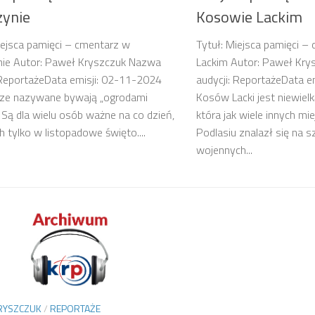
zynie
Kosowie Lackim
iejsca pamięci – cmentarz w
Tytuł: Miejsca pamięci 
nie Autor: Paweł Kryszczuk Nazwa
Lackim Autor: Paweł Kr
 ReportażeData emisji: 02-11-2024
audycji: ReportażeData e
ze nazywane bywają „ogrodami
Kosów Lacki jest niewiel
. Są dla wielu osób ważne na co dzień,
która jak wiele innych mi
ch tylko w listopadowe święto....
Podlasiu znalazł się na s
wojennych...
RYSZCZUK
/
REPORTAŻE