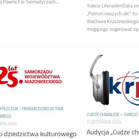
a Pawła II w Siemiatyczach....
Trakcie LiterackimData e
„Patroni naszych ulic” to
Wacława Kruszewskiego.
mogącego sugerować opis
RYSZCZUK
/
PEREŁKI DZIEDZICTWA
CUDZE CHWALICIE – SWEGO 
OWEGO
2 LISTOPADA 2024
ADA 2024
Audycja „Cudze ch
ki dziedzictwa kulturowego