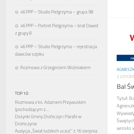
46 PPP – Studio Pielgrzyma – grupa 9B
46 PPP – Portret Pielgrzyma – brat Dawid
z grupy 8
46 PPP – Studio Pielgrzyma – rejestracja
dawców szpiku
Rozmowa z Grzegorzem Woźniakiem
AGNIESZK
2 LISTOP
Bal Ś
TOP 10
Tytuł: B
Rozmowa z ks. Adamem Przywuskim
Agnieszk
(pochodzącym z…
Wywiady
Dożynki Gminy Drohiczyn i Parafii w
Świętych
Drohiczynie
wrosło 
Audycja „Świat ludzkich uczuć” z 16 sierpnia