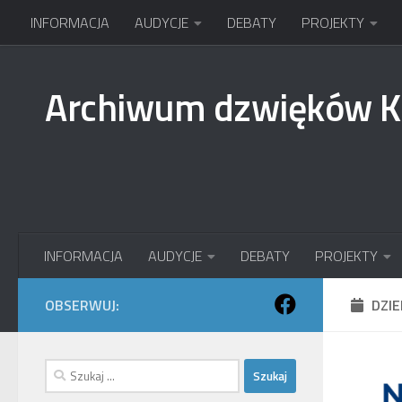
INFORMACJA
AUDYCJE
DEBATY
PROJEKTY
Przejdź do treści
Archiwum dzwięków 
INFORMACJA
AUDYCJE
DEBATY
PROJEKTY
OBSERWUJ:
DZI
Szukaj: