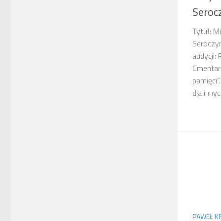
Seroc
Tytuł: M
Seroczy
audycji:
Cmentar
pamięci”
dla inny
PAWEŁ K