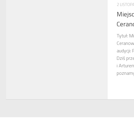
2 LISTOP
Miejs
Ceran
Tytuł: M
Ceranow
audycji:
Dziś pr
i Arture
poznamy h