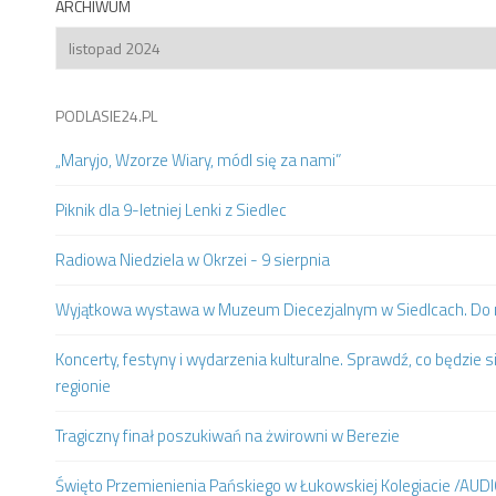
ARCHIWUM
Archiwum
PODLASIE24.PL
„Maryjo, Wzorze Wiary, módl się za nami”
Piknik dla 9-letniej Lenki z Siedlec
Radiowa Niedziela w Okrzei - 9 sierpnia
Wyjątkowa wystawa w Muzeum Diecezjalnym w Siedlcach. Do m
Koncerty, festyny i wydarzenia kulturalne. Sprawdź, co będzie s
regionie
Tragiczny finał poszukiwań na żwirowni w Berezie
Święto Przemienienia Pańskiego w Łukowskiej Kolegiacie /AUD