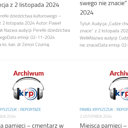
swego nie znacie” 
cja z 2 listopada 2024
2024
erełki dziedzictwa kulturowego –
z 2 listopada 2024 Autor: Paweł
Tytuł: Audycja „Cudze ch
k Nazwa audycji: Perełki dziedzictwa
znacie” z 2 listopada 20
wegoData emisji: 02-11-2024
WelikNazwa audycji: Cud
 ks. kan. dr Zenon Czumaj
nie znacieData emisji: 0
RYSZCZUK
/
REPORTAŻE
PAWEŁ KRYSZCZUK
/
REPOR
ADA 2024
2 LISTOPADA 2024
ca pamięci – cmentarz w
Miejsca pamięci 