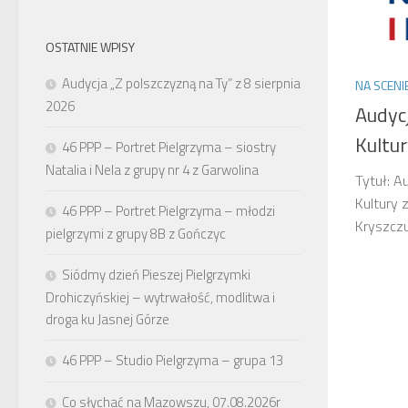
OSTATNIE WPISY
Audycja „Z polszczyzną na Ty” z 8 sierpnia
NA SCENI
2026
Audyc
Kultur
46 PPP – Portret Pielgrzyma – siostry
Natalia i Nela z grupy nr 4 z Garwolina
Tytuł: A
Kultury 
46 PPP – Portret Pielgrzyma – młodzi
Kryszcz
pielgrzymi z grupy 8B z Gończyc
Siódmy dzień Pieszej Pielgrzymki
Drohiczyńskiej – wytrwałość, modlitwa i
droga ku Jasnej Górze
46 PPP – Studio Pielgrzyma – grupa 13
Co słychać na Mazowszu, 07.08.2026r