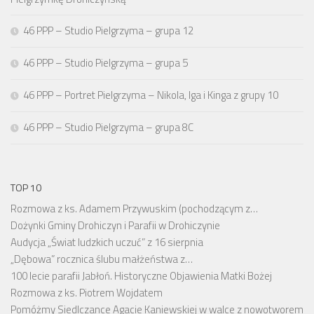
46 PPP – Studio Pielgrzyma – grupa 12
46 PPP – Studio Pielgrzyma – grupa 5
46 PPP – Portret Pielgrzyma – Nikola, Iga i Kinga z grupy 10
46 PPP – Studio Pielgrzyma – grupa 8C
TOP 10
Rozmowa z ks. Adamem Przywuskim (pochodzącym z…
Dożynki Gminy Drohiczyn i Parafii w Drohiczynie
Audycja „Świat ludzkich uczuć” z 16 sierpnia
„Dębowa” rocznica ślubu małżeństwa z…
100 lecie parafii Jabłoń. Historyczne Objawienia Matki Bożej
Rozmowa z ks. Piotrem Wojdatem
Pomóżmy Siedlczance Agacie Kaniewskiej w walce z nowotworem