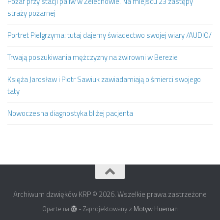
Pożar przy stacji paliw w Żelechowie. Na miejscu 23 zastępy
straży pożarnej
Portret Pielgrzyma: tutaj dajemy świadectwo swojej wiary /AUDIO/
Trwają poszukiwania mężczyzny na żwirowni w Berezie
Księża Jarosław i Piotr Sawiuk zawiadamiają o śmierci swojego
taty
Nowoczesna diagnostyka bliżej pacjenta
Archiwum dzwięków KRP © 2026. Wszelkie prawa zastrzeżone
Oparte na
- Zaprojektowany z
Motyw Hueman