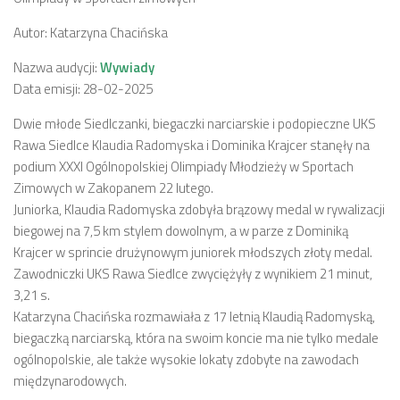
Autor: Katarzyna Chacińska
Nazwa audycji:
Wywiady
Data emisji: 28-02-2025
Dwie młode Siedlczanki, biegaczki narciarskie i podopieczne UKS
Rawa Siedlce Klaudia Radomyska i Dominika Krajcer stanęły na
podium XXXI Ogólnopolskiej Olimpiady Młodzieży w Sportach
Zimowych w Zakopanem 22 lutego.
Juniorka, Klaudia Radomyska zdobyła brązowy medal w rywalizacji
biegowej na 7,5 km stylem dowolnym, a w parze z Dominiką
Krajcer w sprincie drużynowym juniorek młodszych złoty medal.
Zawodniczki UKS Rawa Siedlce zwyciężyły z wynikiem 21 minut,
3,21 s.
Katarzyna Chacińska rozmawiała z 17 letnią Klaudią Radomyską,
biegaczką narciarską, która na swoim koncie ma nie tylko medale
ogólnopolskie, ale także wysokie lokaty zdobyte na zawodach
międzynarodowych.