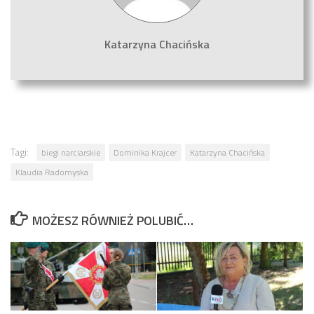
Katarzyna Chacińska
Tagi:
biegi narciarskie
Dominika Krajcer
Katarzyna Chacińska
Klaudia Radomyska
MOŻESZ RÓWNIEŻ POLUBIĆ…