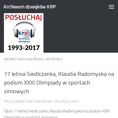
Archiwum dzwięków KRP
Przejdź do treści
KATARZYNA CHACIŃSKA
/
WYWIADY
17 letnia Siedlczanka, Klaudia Radomyska na
podium XXXI Olimpiady w sportach
zimowych
PRZEZ
KATARZYNA CHACIŃSKA
·
28 LUTEGO 2025
Tytuł: 17 letnia Siedlczanka, Klaudia Radomyska na podium XXXI
Olimpiady w sportach zimowych