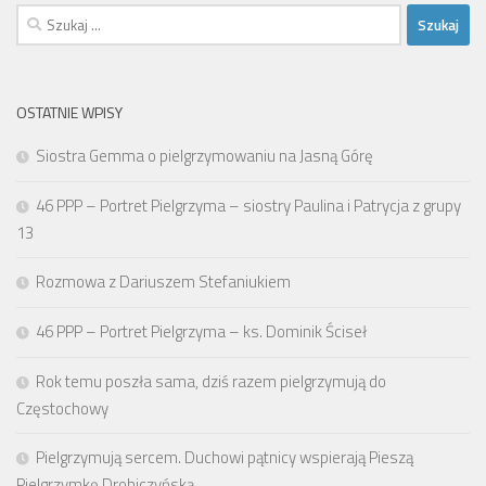
Szukaj:
OSTATNIE WPISY
Siostra Gemma o pielgrzymowaniu na Jasną Górę
46 PPP – Portret Pielgrzyma – siostry Paulina i Patrycja z grupy
13
Rozmowa z Dariuszem Stefaniukiem
46 PPP – Portret Pielgrzyma – ks. Dominik Ściseł
Rok temu poszła sama, dziś razem pielgrzymują do
Częstochowy
Pielgrzymują sercem. Duchowi pątnicy wspierają Pieszą
Pielgrzymkę Drohiczyńską