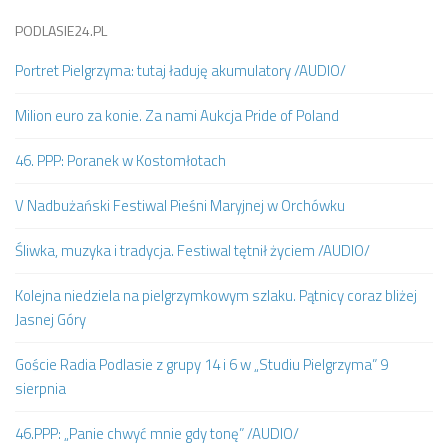
PODLASIE24.PL
Portret Pielgrzyma: tutaj ładuję akumulatory /AUDIO/
Milion euro za konie. Za nami Aukcja Pride of Poland
46. PPP: Poranek w Kostomłotach
V Nadbużański Festiwal Pieśni Maryjnej w Orchówku
Śliwka, muzyka i tradycja. Festiwal tętnił życiem /AUDIO/
Kolejna niedziela na pielgrzymkowym szlaku. Pątnicy coraz bliżej
Jasnej Góry
Goście Radia Podlasie z grupy 14 i 6 w „Studiu Pielgrzyma” 9
sierpnia
46.PPP: „Panie chwyć mnie gdy tonę” /AUDIO/