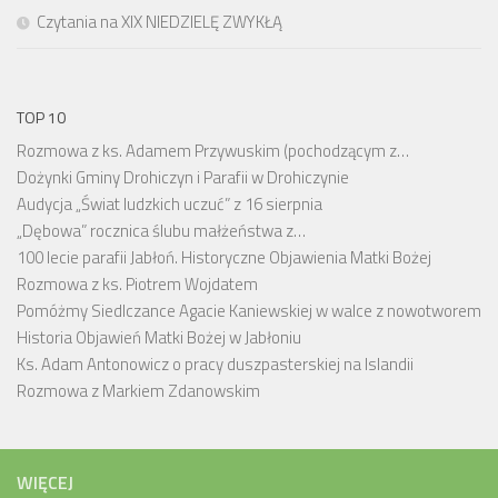
Czytania na XIX NIEDZIELĘ ZWYKŁĄ
TOP 10
Rozmowa z ks. Adamem Przywuskim (pochodzącym z…
Dożynki Gminy Drohiczyn i Parafii w Drohiczynie
Audycja „Świat ludzkich uczuć” z 16 sierpnia
„Dębowa” rocznica ślubu małżeństwa z…
100 lecie parafii Jabłoń. Historyczne Objawienia Matki Bożej
Rozmowa z ks. Piotrem Wojdatem
Pomóżmy Siedlczance Agacie Kaniewskiej w walce z nowotworem
Historia Objawień Matki Bożej w Jabłoniu
Ks. Adam Antonowicz o pracy duszpasterskiej na Islandii
Rozmowa z Markiem Zdanowskim
WIĘCEJ