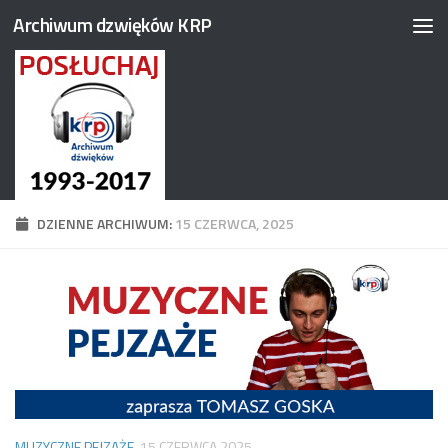
Archiwum dzwięków KRP
Przejdź do treści
DZIENNE ARCHIWUM:
15 CZERWCA, 2025
MUZYCZNE PEJZAŻE
15 CZERWCA 2025