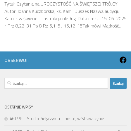
Tytuł: Czytania na UROCZYSTOŚĆ NAJŚWIĘTSZEJ TRÓJCY
Autor: Joanna Kuczborska, ks. Kamil Duszek Nazwa audycji:
Katolik w świecie – instrukcja obsługi Data emisji: 15-06-2025
r. Prz 8,22-31 Ps 8 Rz 5,1-5 J 16,12-15Tak mówi Mądrość...
OBSERWUJ:
Szukaj:
OSTATNIE WPISY
46 PPP – Studio Pielgrzyma – postój w Strawczynie