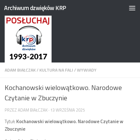
Archiwum dzwięków KRP
Przejdź do treści
ADAM BIAŁCZAK
/
KULTURA NA FALI
/
WYWIADY
Kochanowski wielowątkowo. Narodowe
Czytanie w Zbuczynie
PRZEZ
ADAM BIAŁCZAK
·
13 WRZEŚNIA 2025
Tytuł
: Kochanowski wielowątkowo. Narodowe Czytanie w
Zbuczynie