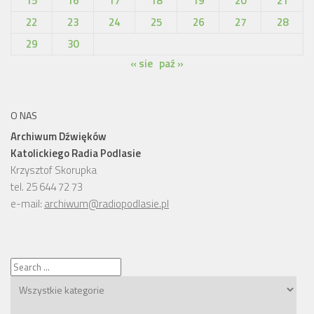
15
16
17
18
19
20
21
22
23
24
25
26
27
28
29
30
« sie
paź »
O NAS
Archiwum Dźwięków
Katolickiego Radia Podlasie
Krzysztof Skorupka
tel. 25 644 72 73
e-mail:
archiwum@radiopodlasie.pl