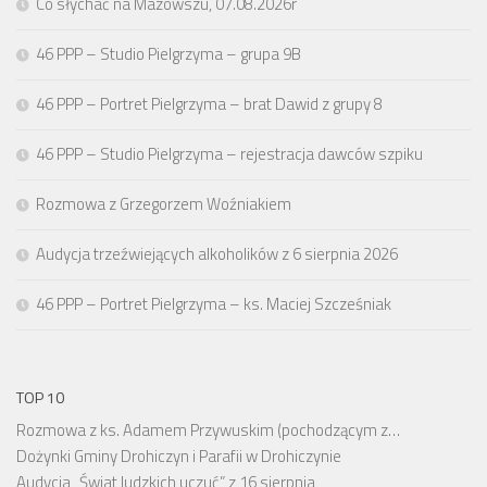
Co słychać na Mazowszu, 07.08.2026r
46 PPP – Studio Pielgrzyma – grupa 9B
46 PPP – Portret Pielgrzyma – brat Dawid z grupy 8
46 PPP – Studio Pielgrzyma – rejestracja dawców szpiku
Rozmowa z Grzegorzem Woźniakiem
Audycja trzeźwiejących alkoholików z 6 sierpnia 2026
46 PPP – Portret Pielgrzyma – ks. Maciej Szcześniak
TOP 10
Rozmowa z ks. Adamem Przywuskim (pochodzącym z…
Dożynki Gminy Drohiczyn i Parafii w Drohiczynie
Audycja „Świat ludzkich uczuć” z 16 sierpnia