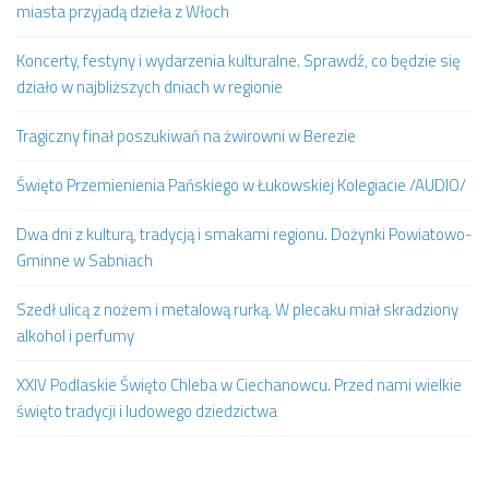
miasta przyjadą dzieła z Włoch
Koncerty, festyny i wydarzenia kulturalne. Sprawdź, co będzie się
działo w najbliższych dniach w regionie
Tragiczny finał poszukiwań na żwirowni w Berezie
Święto Przemienienia Pańskiego w Łukowskiej Kolegiacie /AUDIO/
Dwa dni z kulturą, tradycją i smakami regionu. Dożynki Powiatowo-
Gminne w Sabniach
Szedł ulicą z nożem i metalową rurką. W plecaku miał skradziony
alkohol i perfumy
XXIV Podlaskie Święto Chleba w Ciechanowcu. Przed nami wielkie
święto tradycji i ludowego dziedzictwa