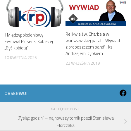
Relikwie św. Charbela w
II Międzypokoleniowy
warszawskiej parafii. Wywiad
Festiwal Piosenki Kobiecej
z proboszczem parafii, ks.
„Być kobietą”
Andrzejem Dybkiem
10 KWIETNIA 2026
22 WRZEŚNIA 2019
OBSERWUJ:
NASTĘPNY POST
„Tysiąc godzin” – najnowszy tomik poezji Stanisława
Florczaka