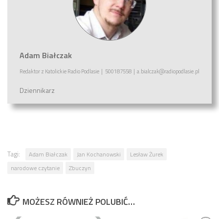
Adam Białczak
Redaktor
z
Katolickie Radio Podlasie
|
500187558
|
a.bialczak@radiopodlasie.pl
Dziennikarz
Tagi:
Adam Białczak
Jan Kochanowski
Lesław Żurek
narodowe czytanie
Zbuczyn
MOŻESZ RÓWNIEŻ POLUBIĆ…