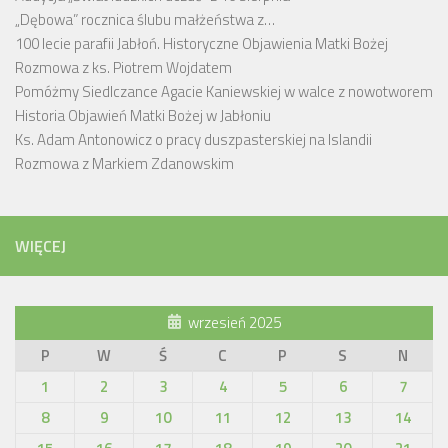
„Dębowa” rocznica ślubu małżeństwa z…
100 lecie parafii Jabłoń. Historyczne Objawienia Matki Bożej
Rozmowa z ks. Piotrem Wojdatem
Pomóżmy Siedlczance Agacie Kaniewskiej w walce z nowotworem
Historia Objawień Matki Bożej w Jabłoniu
Ks. Adam Antonowicz o pracy duszpasterskiej na Islandii
Rozmowa z Markiem Zdanowskim
WIĘCEJ
wrzesień 2025
P
W
Ś
C
P
S
N
1
2
3
4
5
6
7
8
9
10
11
12
13
14