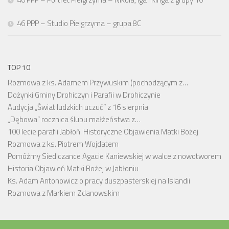
46 PPP – Studio Pielgrzyma – grupa 8C
TOP 10
Rozmowa z ks. Adamem Przywuskim (pochodzącym z…
Dożynki Gminy Drohiczyn i Parafii w Drohiczynie
Audycja „Świat ludzkich uczuć” z 16 sierpnia
„Dębowa” rocznica ślubu małżeństwa z…
100 lecie parafii Jabłoń. Historyczne Objawienia Matki Bożej
Rozmowa z ks. Piotrem Wojdatem
Pomóżmy Siedlczance Agacie Kaniewskiej w walce z nowotworem
Historia Objawień Matki Bożej w Jabłoniu
Ks. Adam Antonowicz o pracy duszpasterskiej na Islandii
Rozmowa z Markiem Zdanowskim