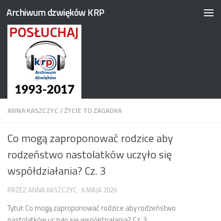
Archiwum dzwięków KRP
Przejdź do treści
ANNA KASZCZYC
/
ŻYCIE TO ZAGADKA
Co mogą zaproponować rodzice aby
rodzeństwo nastolatków uczyło się
współdziałania? Cz. 3
PRZEZ
ANNA KASZCZYC
·
6 MAJA 2026
Tytuł: Co mogą zaproponować rodzice aby rodzeństwo
nastolatków uczyło się współdziałania? Cz. 3