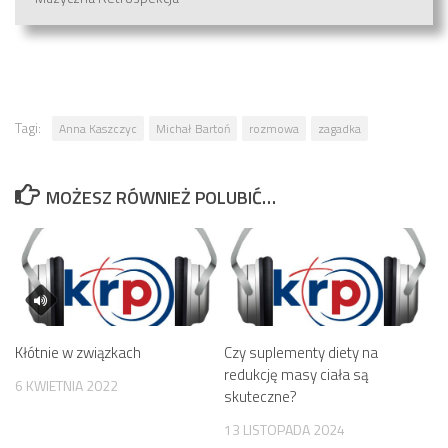
Tagi:
Anna Kaszczyc
Michał Bartoń
rozmowa
zagadka
MOŻESZ RÓWNIEŻ POLUBIĆ…
Kłótnie w związkach
Czy suplementy diety na
redukcję masy ciała są
6 KWIETNIA 2022
skuteczne?
13 LISTOPADA 2024