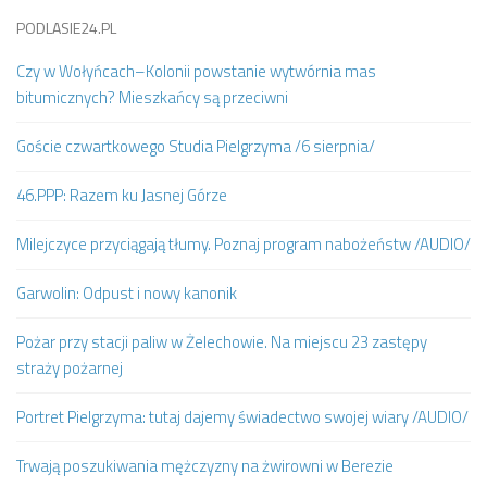
PODLASIE24.PL
Czy w Wołyńcach–Kolonii powstanie wytwórnia mas
bitumicznych? Mieszkańcy są przeciwni
Goście czwartkowego Studia Pielgrzyma /6 sierpnia/
46.PPP: Razem ku Jasnej Górze
Milejczyce przyciągają tłumy. Poznaj program nabożeństw /AUDIO/
Garwolin: Odpust i nowy kanonik
Pożar przy stacji paliw w Żelechowie. Na miejscu 23 zastępy
straży pożarnej
Portret Pielgrzyma: tutaj dajemy świadectwo swojej wiary /AUDIO/
Trwają poszukiwania mężczyzny na żwirowni w Berezie