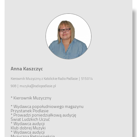
Anna Kaszczyc
Kierownik Muzyczny
z
Katolickie Radio Podlasie
|
515 014
908
|
muzyka@radiopodlasie.pl
* Kierownik Muzyczny
* Wydawca popołudniowego magazynu
Przystanek Podlasie
* Prowadzi poniedziałkową audycję
Świat Ludzkich Uczuć
* Wydawca audycji
Klub dobrej Muzyki
* Wydawca audycji
Muzyczna Retrospekcja