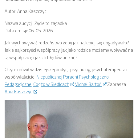
Autor: Anna Kaszczyc
Nazwa audycji: Życie to zagadka
Data emisji: 06-05-2026
Jak wychowywać rodzeństwo żeby jak najlepiej się dogadywało?
Jakie są korzyści współpracy, jak jako rodzice możemy wpływać na
tą współpracę i jakich błędów unikać?
O tym mówił w dzisiejszej audycji psycholog, psychoterapeuta i
współwłaściciel
Niepublicznej Poradni Psychologiczno -
Pedagogicznej Cogito w Siedlcach
Michał Bartoń
Zaprasza
Ania Kaszczyc
.