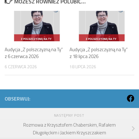
MOŻESZ RÓWNIEŻ POLUBIĆ…
Audycja „Z polszczyzną na Ty”
Audycja „Z polszczyzną na Ty”
z 6 czerwca 2026
z 18 lipca 2026
6 CZERWCA 2026
18 LIPCA 2026
OBSERWUJ:
NASTĘPNY POST
Rozmowa z Krzysztofem Chaberskim, Rafałem
Długołęckim i Jackiem Krzyszczakiem