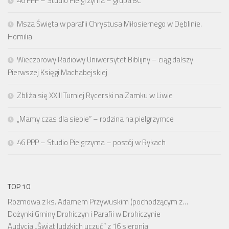
46 PPP – Studio Pielgrzyma – grupa 8C
Msza Święta w parafii Chrystusa Miłosiernego w Dęblinie.
Homilia
Wieczorowy Radiowy Uniwersytet Biblijny – ciąg dalszy
Pierwszej Księgi Machabejskiej
Zbliża się XXIII Turniej Rycerski na Zamku w Liwie
„Mamy czas dla siebie” – rodzina na pielgrzymce
46 PPP – Studio Pielgrzyma – postój w Rykach
TOP 10
Rozmowa z ks. Adamem Przywuskim (pochodzącym z…
Dożynki Gminy Drohiczyn i Parafii w Drohiczynie
Audycja „Świat ludzkich uczuć” z 16 sierpnia