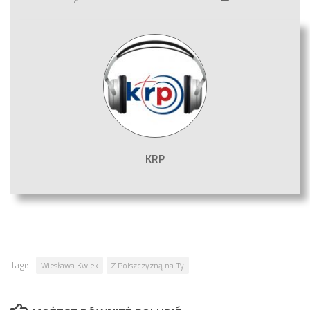
KRP
Tagi:
Wiesława Kwiek
Z Polszczyzną na Ty