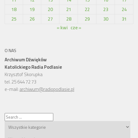
18
19
20
21
22
23
24
25
26
27
28
29
30
31
« kwi
cze »
O NAS
Archiwum Dźwięków
Katolickiego Radia Podlasie
Krzysztof Skorupka
tel. 25 644 72 73
e-mail:
archiwum@radiopodlasie.pl