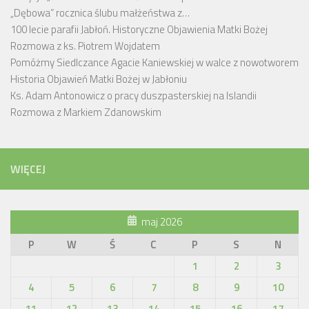
„Dębowa” rocznica ślubu małżeństwa z…
100 lecie parafii Jabłoń. Historyczne Objawienia Matki Bożej
Rozmowa z ks. Piotrem Wojdatem
Pomóżmy Siedlczance Agacie Kaniewskiej w walce z nowotworem
Historia Objawień Matki Bożej w Jabłoniu
Ks. Adam Antonowicz o pracy duszpasterskiej na Islandii
Rozmowa z Markiem Zdanowskim
WIĘCEJ
maj 2026
P
W
Ś
C
P
S
N
1
2
3
4
5
6
7
8
9
10
11
12
13
14
15
16
17