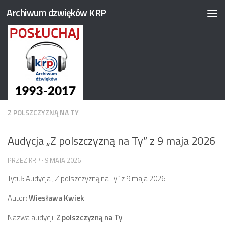
Archiwum dzwięków KRP
Przejdź do treści
Z POLSZCZYZNĄ NA TY
Audycja „Z polszczyzną na Ty” z 9 maja 2026
PRZEZ
KRP
·
9 MAJA 2026
Tytuł: Audycja „Z polszczyzną na Ty” z 9 maja 2026
Autor
: Wiesława Kwiek
Nazwa audycji:
Z polszczyzną na Ty