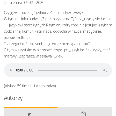
Data emisji: 09-05-2026
Czy język może być jednocześnie martwy i żywy?
W tym odcinku audycji „Z polszczyzną na Ty” przyjrzymy się łacinie
— językowi starożytnych Rzymian, który choć nie jest już językiem
codziennej komunikacji, nadal oddycha w nauce, medycynie,
prawie i kulturze.
Dlaczego łacińskie sentencje wciąż brzmią znajomo?
O tym wszystkim w pierwszej części pt. „Język łaciński żywy, choć
martwy”. Zaprasza Wiesława Kwiek.
(Visited 59 times, 1 visits today)
Autorzy