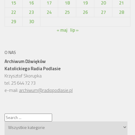
15
16
17
18
19
20
21
22
23
24
25
26
27
28
29
30
« maj
lip »
O NAS
Archiwum Dźwięków
Katolickiego Radia Podlasie
Krzysztof Skorupka
tel. 25 644 72 73
e-mail:
archiwum@radiopodlasie.pl