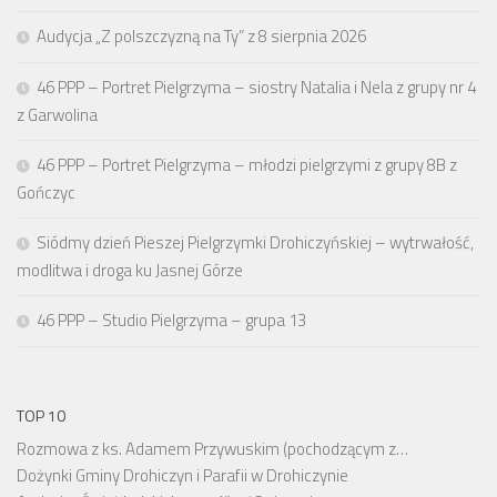
Audycja „Z polszczyzną na Ty” z 8 sierpnia 2026
46 PPP – Portret Pielgrzyma – siostry Natalia i Nela z grupy nr 4
z Garwolina
46 PPP – Portret Pielgrzyma – młodzi pielgrzymi z grupy 8B z
Gończyc
Siódmy dzień Pieszej Pielgrzymki Drohiczyńskiej – wytrwałość,
modlitwa i droga ku Jasnej Górze
46 PPP – Studio Pielgrzyma – grupa 13
TOP 10
Rozmowa z ks. Adamem Przywuskim (pochodzącym z…
Dożynki Gminy Drohiczyn i Parafii w Drohiczynie