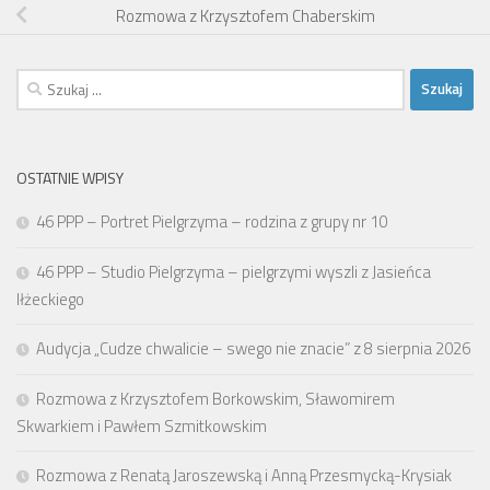
Rozmowa z Krzysztofem Chaberskim
Szukaj:
OSTATNIE WPISY
46 PPP – Portret Pielgrzyma – rodzina z grupy nr 10
46 PPP – Studio Pielgrzyma – pielgrzymi wyszli z Jasieńca
Iłżeckiego
Audycja „Cudze chwalicie – swego nie znacie” z 8 sierpnia 2026
Rozmowa z Krzysztofem Borkowskim, Sławomirem
Skwarkiem i Pawłem Szmitkowskim
Rozmowa z Renatą Jaroszewską i Anną Przesmycką-Krysiak