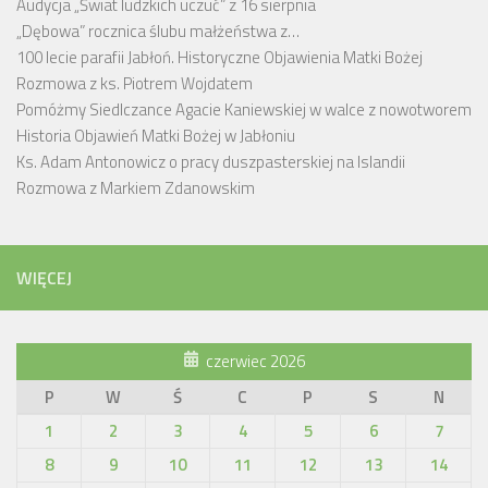
Audycja „Świat ludzkich uczuć” z 16 sierpnia
„Dębowa” rocznica ślubu małżeństwa z…
100 lecie parafii Jabłoń. Historyczne Objawienia Matki Bożej
Rozmowa z ks. Piotrem Wojdatem
Pomóżmy Siedlczance Agacie Kaniewskiej w walce z nowotworem
Historia Objawień Matki Bożej w Jabłoniu
Ks. Adam Antonowicz o pracy duszpasterskiej na Islandii
Rozmowa z Markiem Zdanowskim
WIĘCEJ
czerwiec 2026
P
W
Ś
C
P
S
N
1
2
3
4
5
6
7
8
9
10
11
12
13
14