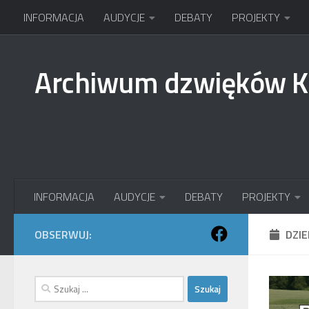
INFORMACJA
AUDYCJE
DEBATY
PROJEKTY
Przejdź do treści
Archiwum dzwięków 
INFORMACJA
AUDYCJE
DEBATY
PROJEKTY
OBSERWUJ:
DZI
Szukaj: