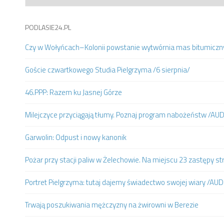
PODLASIE24.PL
Czy w Wołyńcach–Kolonii powstanie wytwórnia mas bitumiczn
Goście czwartkowego Studia Pielgrzyma /6 sierpnia/
46.PPP: Razem ku Jasnej Górze
Milejczyce przyciągają tłumy. Poznaj program nabożeństw /AU
Garwolin: Odpust i nowy kanonik
Pożar przy stacji paliw w Żelechowie. Na miejscu 23 zastępy st
Portret Pielgrzyma: tutaj dajemy świadectwo swojej wiary /AUD
Trwają poszukiwania mężczyzny na żwirowni w Berezie