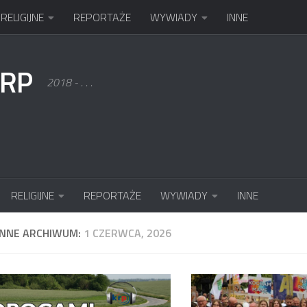
RELIGIJNE
REPORTAŻE
WYWIADY
INNE
KRP
2018 - . . .
RELIGIJNE
REPORTAŻE
WYWIADY
INNE
ENNE ARCHIWUM:
1 CZERWCA, 2026