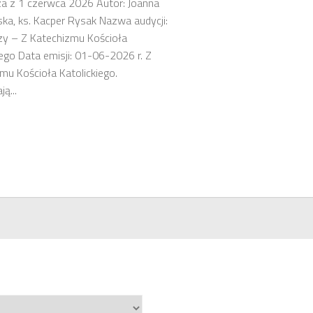
a z 1 czerwca 2026 Autor: Joanna
ka, ks. Kacper Rysak Nazwa audycji:
zy – Z Katechizmu Kościoła
iego Data emisji: 01-06-2026 r. Z
mu Kościoła Katolickiego.
ą...