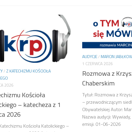
AUDYCJE
/
MARCIN JABŁKOW
1 CZERWCA 2026
ZY
/
Z KATECHIZMU KOŚCIOŁA
Rozmowa z Krzys
IEGO
Chaberskim
CA 2026
echizmu Kościoła
Tytuł: Rozmowa z Krzys
– przewodniczącym siedlec
ckiego – katecheza z 1
Obywatelskiej Autor: Mar
ca 2026
Nazwa audycji: Wywiady,
emisji: 01-06-2026
 Katechizmu Kościoła Katolickiego –