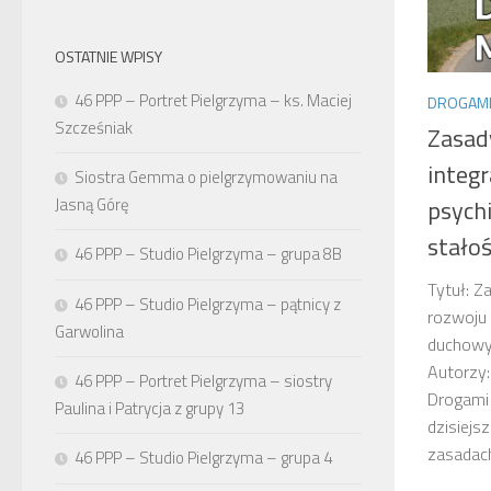
OSTATNIE WPISY
46 PPP – Portret Pielgrzyma – ks. Maciej
DROGAMI
Szcześniak
Zasad
integ
Siostra Gemma o pielgrzymowaniu na
Jasną Górę
psych
stało
46 PPP – Studio Pielgrzyma – grupa 8B
Tytuł: Z
46 PPP – Studio Pielgrzyma – pątnicy z
rozwoju 
Garwolina
duchowy
Autorzy:
46 PPP – Portret Pielgrzyma – siostry
Drogami
Paulina i Patrycja z grupy 13
dzisiejs
zasadach
46 PPP – Studio Pielgrzyma – grupa 4