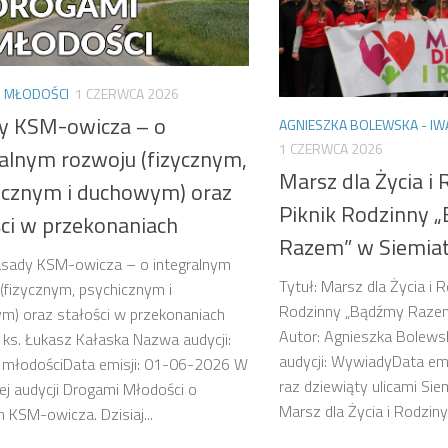
 MŁODOŚCI
1 CZERWCA 2026
y KSM-owicza – o
AGNIESZKA BOLEWSKA - IW
1 CZERWCA 2026
ralnym rozwoju (fizycznym,
Marsz dla Życia i 
icznym i duchowym) oraz
Piknik Rodzinny 
ści w przekonaniach
Razem” w Siemia
asady KSM-owicza – o integralnym
Tytuł: Marsz dla Życia i 
(fizycznym, psychicznym i
Rodzinny „Bądźmy Razem
m) oraz stałości w przekonaniach
Autor: Agnieszka Bolew
 ks. Łukasz Kałaska Nazwa audycji:
audycji: WywiadyData em
 młodościData emisji: 01-06-2026 W
raz dziewiąty ulicami Si
zej audycji Drogami Młodości o
Marsz dla Życia i Rodziny
 KSM-owicza. Dzisiaj...