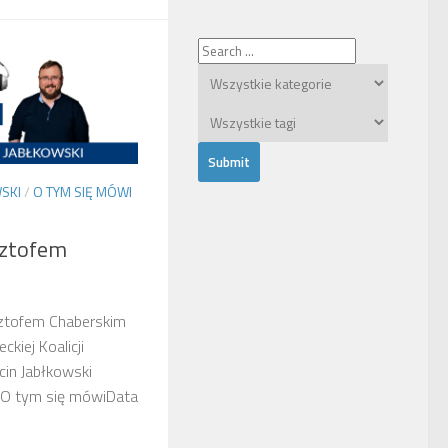
SKI
/
O TYM SIĘ MÓWI
ztofem
ztofem Chaberskim
kiej Koalicji
cin Jabłkowski
 O tym się mówiData