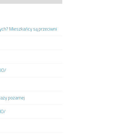
ych? Mieszkańcy są przeciwni
DIO/
raży pożarnej
IO/