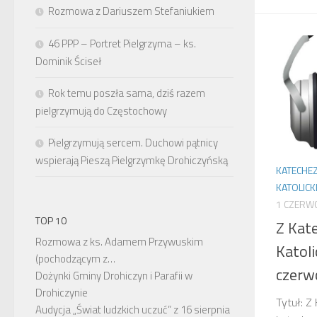
Rozmowa z Dariuszem Stefaniukiem
46 PPP – Portret Pielgrzyma – ks.
Dominik Ściseł
Rok temu poszła sama, dziś razem
pielgrzymują do Częstochowy
Pielgrzymują sercem. Duchowi pątnicy
wspierają Pieszą Pielgrzymkę Drohiczyńską
KATECHE
KATOLICK
1 CZERW
TOP 10
Z Kat
Rozmowa z ks. Adamem Przywuskim
Katoli
(pochodzącym z…
czerw
Dożynki Gminy Drohiczyn i Parafii w
Drohiczynie
Tytuł: Z
Audycja „Świat ludzkich uczuć” z 16 sierpnia