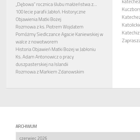
katechez
„Dębowa” rocznica ślubu małżeństwa z…
Kuczbors
100 lecie parafii Jabłoń. Historyczne
Kateche
Objawienia Matki Bożej
Katolick
Rozmowa z ks. Piotrem Wojdatem
Katechiz
Pomóżmy Siedlczance Agacie Kaniewskiej w
Zapraszaj
walce z nowotworem
Historia Objawień Matki Bożej w Jabłoniu
Ks. Adam Antonowicz o pracy
duszpasterskiej na Islandii
Rozmowa z Markiem Zdanowskim
ARCHIWUM
Archiwum