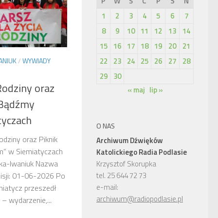
P
W
Ś
C
P
S
N
1
2
3
4
5
6
7
8
9
10
11
12
13
14
15
16
17
18
19
20
21
ANIUK
/
WYWIADY
22
23
24
25
26
27
28
29
30
Rodziny oraz
« maj
lip »
„Bądźmy
tyczach
O NAS
Rodziny oraz Piknik
Archiwum Dźwięków
” w Siemiatyczach
Katolickiego Radia Podlasie
ska-Iwaniuk Nazwa
Krzysztof Skorupka
tel. 25 644 72 73
isji: 01-06-2026 Po
e-mail:
emiatycz przeszedł
archiwum@radiopodlasie.pl
 – wydarzenie,...