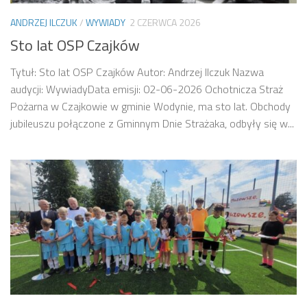
ANDRZEJ ILCZUK
/
WYWIADY
2 CZERWCA 2026
Sto lat OSP Czajków
Tytuł: Sto lat OSP Czajków Autor: Andrzej Ilczuk Nazwa
audycji: WywiadyData emisji: 02-06-2026 Ochotnicza Straż
Pożarna w Czajkowie w gminie Wodynie, ma sto lat. Obchody
jubileuszu połączone z Gminnym Dnie Strażaka, odbyły się w...