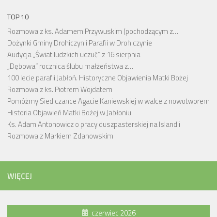
TOP 10
Rozmowa z ks. Adamem Przywuskim (pochodzącym z…
Dożynki Gminy Drohiczyn i Parafii w Drohiczynie
Audycja „Świat ludzkich uczuć” z 16 sierpnia
„Dębowa” rocznica ślubu małżeństwa z…
100 lecie parafii Jabłoń. Historyczne Objawienia Matki Bożej
Rozmowa z ks. Piotrem Wojdatem
Pomóżmy Siedlczance Agacie Kaniewskiej w walce z nowotworem
Historia Objawień Matki Bożej w Jabłoniu
Ks. Adam Antonowicz o pracy duszpasterskiej na Islandii
Rozmowa z Markiem Zdanowskim
WIĘCEJ
czerwiec 2026