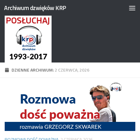
Archiwum dzwięków KRP
Przejdź do treści
DZIENNE ARCHIWUM:
2 CZERWCA, 2026
ROZMOWA DOŚĆ POWAŻNA
2 CZERWCA 2026