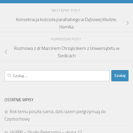
NASTĘPNY POST
Konsekracja kościoła parafialnego w Dębowej Kłodzie.
Homilia
POPRZEDNI POST
Rozmowa z dr Marcinem Chrząścikiem z Uniwersytetu w
Siedlcach
Szukaj:
OSTATNIE WPISY
Rok temu poszła sama, dziś razem pielgrzymują do
Częstochowy
46 PPP – Studio Pielgrzyma – grupa 12