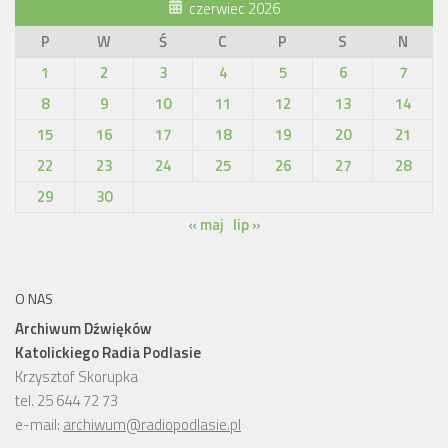
czerwiec 2026
P
W
Ś
C
P
S
N
1
2
3
4
5
6
7
8
9
10
11
12
13
14
15
16
17
18
19
20
21
22
23
24
25
26
27
28
29
30
« maj
lip »
O NAS
Archiwum Dźwięków
Katolickiego Radia Podlasie
Krzysztof Skorupka
tel. 25 644 72 73
e-mail:
archiwum@radiopodlasie.pl