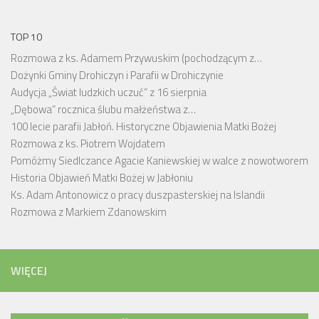
TOP 10
Rozmowa z ks. Adamem Przywuskim (pochodzącym z…
Dożynki Gminy Drohiczyn i Parafii w Drohiczynie
Audycja „Świat ludzkich uczuć” z 16 sierpnia
„Dębowa” rocznica ślubu małżeństwa z…
100 lecie parafii Jabłoń. Historyczne Objawienia Matki Bożej
Rozmowa z ks. Piotrem Wojdatem
Pomóżmy Siedlczance Agacie Kaniewskiej w walce z nowotworem
Historia Objawień Matki Bożej w Jabłoniu
Ks. Adam Antonowicz o pracy duszpasterskiej na Islandii
Rozmowa z Markiem Zdanowskim
WIĘCEJ