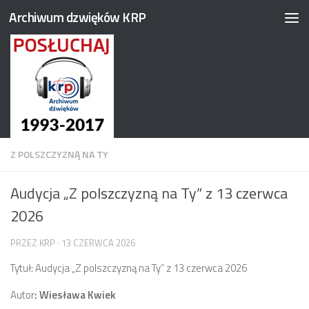
Archiwum dzwięków KRP
Przejdź do treści
Z POLSZCZYZNĄ NA TY
Audycja „Z polszczyzną na Ty” z 13 czerwca
2026
PRZEZ
KRP
·
13 CZERWCA 2026
Tytuł: Audycja „Z polszczyzną na Ty” z 13 czerwca 2026
Autor
: Wiesława Kwiek