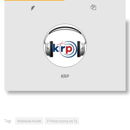
KRP
Tagi:
Wiesława Kwiek
Z Polszczyzną na Ty