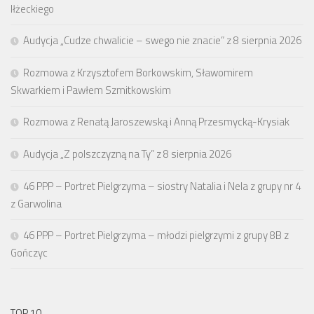
Iłżeckiego
Audycja „Cudze chwalicie – swego nie znacie” z 8 sierpnia 2026
Rozmowa z Krzysztofem Borkowskim, Sławomirem
Skwarkiem i Pawłem Szmitkowskim
Rozmowa z Renatą Jaroszewską i Anną Przesmycką-Krysiak
Audycja „Z polszczyzną na Ty” z 8 sierpnia 2026
46 PPP – Portret Pielgrzyma – siostry Natalia i Nela z grupy nr 4
z Garwolina
46 PPP – Portret Pielgrzyma – młodzi pielgrzymi z grupy 8B z
Gończyc
TOP 10