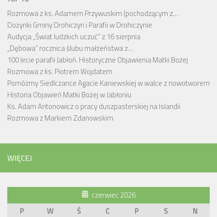
Rozmowa z ks. Adamem Przywuskim (pochodzącym z…
Dożynki Gminy Drohiczyn i Parafii w Drohiczynie
Audycja „Świat ludzkich uczuć” z 16 sierpnia
„Dębowa” rocznica ślubu małżeństwa z…
100 lecie parafii Jabłoń. Historyczne Objawienia Matki Bożej
Rozmowa z ks. Piotrem Wojdatem
Pomóżmy Siedlczance Agacie Kaniewskiej w walce z nowotworem
Historia Objawień Matki Bożej w Jabłoniu
Ks. Adam Antonowicz o pracy duszpasterskiej na Islandii
Rozmowa z Markiem Zdanowskim
WIĘCEJ
czerwiec 2026
P
W
Ś
C
P
S
N