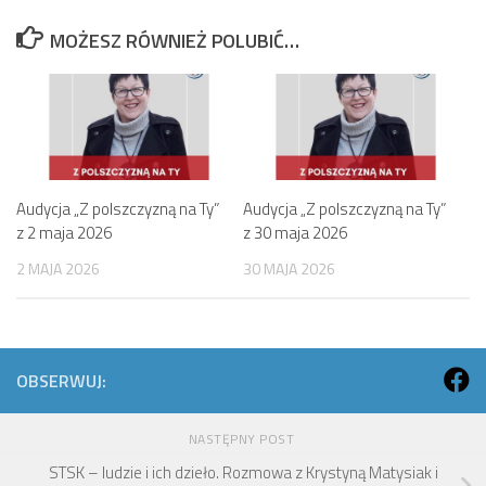
MOŻESZ RÓWNIEŻ POLUBIĆ…
Audycja „Z polszczyzną na Ty”
Audycja „Z polszczyzną na Ty”
z 2 maja 2026
z 30 maja 2026
2 MAJA 2026
30 MAJA 2026
OBSERWUJ:
NASTĘPNY POST
STSK – ludzie i ich dzieło. Rozmowa z Krystyną Matysiak i