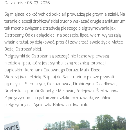
Data emisji: 06-07-2026
Są miejsca, do których od pokoleń prowadzą pielgrzymie szlaki. Na
terenie diecezji drohiczyńskiej trudno wskazać drugie sanktuarium
tak mocno związane z tradycją pieszego pielgrzymowania jak
Ostrożany. Od dziesięcioleci, na początku lipca, wierni wyruszają
właśnie tutaj, by dziękować, prosić i zawierzać swoje życie Matce
Bożej Ostrożańskiej.
Pielgrzymki do Ostrożan są szczególnie liczne w pierwszą
niedzielę lipca, która jest symboliczną rocznicą koronacji
papieskimi koronami Cudownego Obrazu Matki Bożej.
Wczoraj (w niedzielę, 5 lipca) do Sanktuarium pieszo przyszli
pątnicy z – Siemiatycz, Ciechanowca, Drohiczyna, Dziadkowic,
Grodziska, z parafii Kłopoty, z Miłkowic, Perlejewa i Śledzianowa.
Z pielgrzymami na pątniczym szlaku rozmawiała, wspólnie
pielgrzymująca, Agnieszka Bolewska-Iwaniuk.