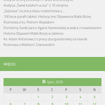
Audycja „Świat ludzkich uczuć” z 16 sierpnia
„Dębowa” rocznica ślubu małżeństwa z…
100 lecie parafii Jabłoń. Historyczne Objawienia Matki Bożej
Rozmowa z ks. Piotrem Wojdatem
Pomóżmy Siedlczance Agacie Kaniewskiej w walce z nowotworem
Historia Objawień Matki Bożej w Jabłoniu
Ks. Adam Antonowicz o pracy duszpasterskiej na Islandii
Rozmowa z Markiem Zdanowskim
WIĘCEJ
lipiec 2026
P
W
Ś
C
P
S
N
1
2
3
4
5
6
7
8
9
10
11
12