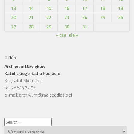
13
14
15
16
17
18
19
20
21
22
23
24
25
26
27
28
29
30
31
« cze
sie »
O NAS
Archiwum Dźwięków
Katolickiego Radia Podlasie
Krzysztof Skorupka
tel. 25 644 72 73
e-mail:
archiwum@radiopodlasie.pl