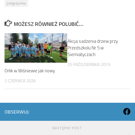
pielgrzymka
MOŻESZ RÓWNIEŻ POLUBIĆ…
Akcja sadzenia drzew przy
Przedszkolu Nr 5 w
Siemiatyczach
25 PAŹDZIERNIKA 2019
Orlik w Wiśniewie jak nowy
2 CZERWCA 2026
OBSERWUJ:
NASTĘPNY POST