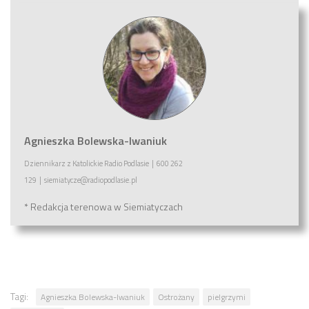
Agnieszka Bolewska-Iwaniuk
Dziennikarz
z
Katolickie Radio Podlasie
|
600 262
129
|
siemiatycze@radiopodlasie.pl
* Redakcja terenowa w Siemiatyczach
Tagi:
Agnieszka Bolewska-Iwaniuk
Ostrożany
pielgrzymi