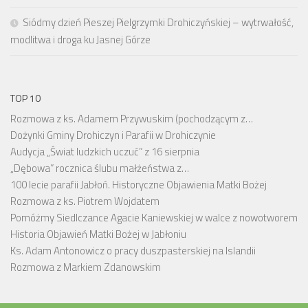
Siódmy dzień Pieszej Pielgrzymki Drohiczyńskiej – wytrwałość,
modlitwa i droga ku Jasnej Górze
TOP 10
Rozmowa z ks. Adamem Przywuskim (pochodzącym z…
Dożynki Gminy Drohiczyn i Parafii w Drohiczynie
Audycja „Świat ludzkich uczuć” z 16 sierpnia
„Dębowa” rocznica ślubu małżeństwa z…
100 lecie parafii Jabłoń. Historyczne Objawienia Matki Bożej
Rozmowa z ks. Piotrem Wojdatem
Pomóżmy Siedlczance Agacie Kaniewskiej w walce z nowotworem
Historia Objawień Matki Bożej w Jabłoniu
Ks. Adam Antonowicz o pracy duszpasterskiej na Islandii
Rozmowa z Markiem Zdanowskim