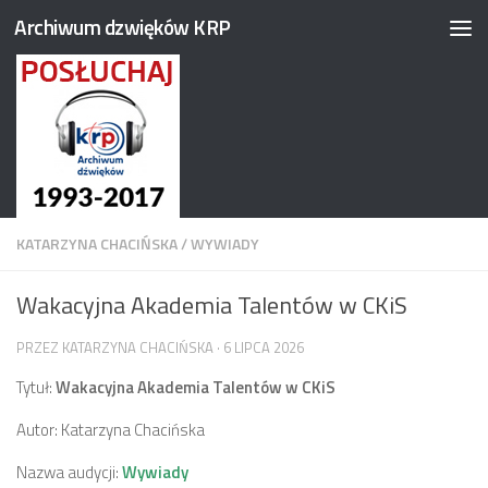
Archiwum dzwięków KRP
Przejdź do treści
KATARZYNA CHACIŃSKA
/
WYWIADY
Wakacyjna Akademia Talentów w CKiS
PRZEZ
KATARZYNA CHACIŃSKA
·
6 LIPCA 2026
Tytuł:
Wakacyjna Akademia Talentów w CKiS
Autor: Katarzyna Chacińska
Nazwa audycji:
Wywiady