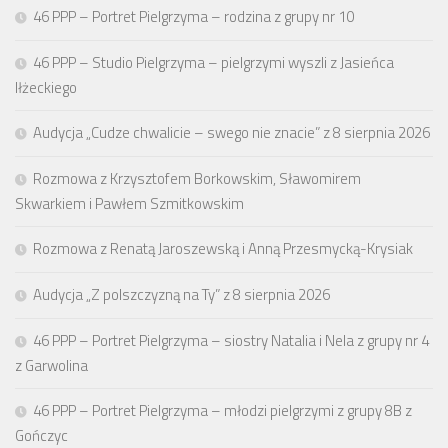
46 PPP – Portret Pielgrzyma – rodzina z grupy nr 10
46 PPP – Studio Pielgrzyma – pielgrzymi wyszli z Jasieńca
Iłżeckiego
Audycja „Cudze chwalicie – swego nie znacie” z 8 sierpnia 2026
Rozmowa z Krzysztofem Borkowskim, Sławomirem
Skwarkiem i Pawłem Szmitkowskim
Rozmowa z Renatą Jaroszewską i Anną Przesmycką-Krysiak
Audycja „Z polszczyzną na Ty” z 8 sierpnia 2026
46 PPP – Portret Pielgrzyma – siostry Natalia i Nela z grupy nr 4
z Garwolina
46 PPP – Portret Pielgrzyma – młodzi pielgrzymi z grupy 8B z
Gończyc