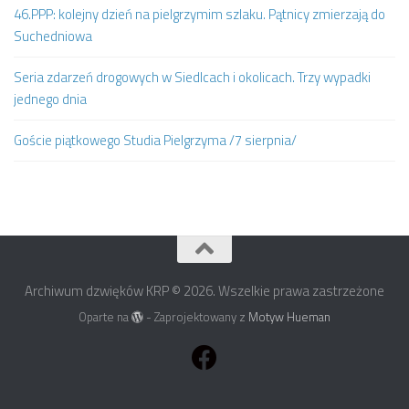
46.PPP: kolejny dzień na pielgrzymim szlaku. Pątnicy zmierzają do
Suchedniowa
Seria zdarzeń drogowych w Siedlcach i okolicach. Trzy wypadki
jednego dnia
Goście piątkowego Studia Pielgrzyma /7 sierpnia/
Archiwum dzwięków KRP © 2026. Wszelkie prawa zastrzeżone
Oparte na
- Zaprojektowany z
Motyw Hueman