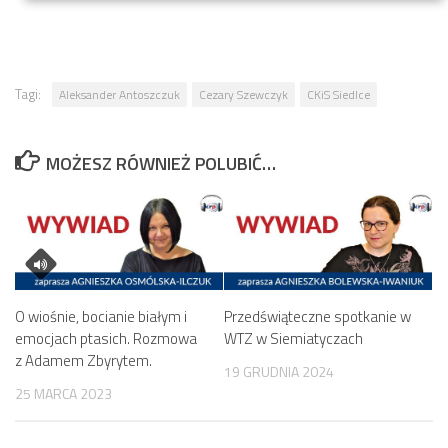
Tagi:
Aleksander Antoszczuk
Cezary Szewczyk
CKiS Siedlce
MOŻESZ RÓWNIEŻ POLUBIĆ…
O wiośnie, bocianie białym i
Przedświąteczne spotkanie w
emocjach ptasich. Rozmowa
WTZ w Siemiatyczach
z Adamem Zbyrytem.
19 GRUDNIA 2024
25 MARCA 2023