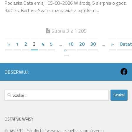
Podlaska Data emisji: 05-08-2026 W środę, 5 sierpnia o godz.
9.40 ks. Bartosz Svabik rozmawiał z pątnikami...
Strona 3 z 1 205
«
1
2
3
4
5
...
10
20
30
...
»
Ostat
»
OBSERWUJ:
Szukaj:
OSTATNIE WPISY
46 PPP – Studio Pielgrzyma – służby: zaopatrzenia,