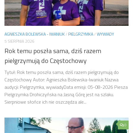
AGNIESZKA BOLEWSKA - IWANIUK
/
PIELGRZYMKA
/
WYWIADY
5 SIERPNIA 2026
Rok temu poszła sama, dziś razem
pielgrzymują do Częstochowy
Tytuł: Rok temu poszła sama, dziś razem pielgrzymują do
Częstochowy Autor: Agnieszka Bolewska-Iwaniuk Nazwa
audycji: Pielgrzymka, wywiadyData emisji: 05-08-2026 Piesza
Pielgrzymka Drohiczyńska na Jasną Górę jest na szlaku.
Sierpniowe słońce ich nie oszczędza ale...
0