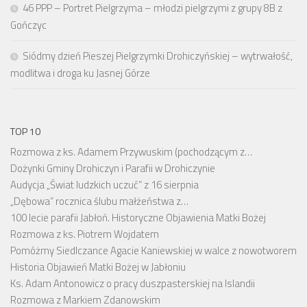
46 PPP – Portret Pielgrzyma – młodzi pielgrzymi z grupy 8B z
Gończyc
Siódmy dzień Pieszej Pielgrzymki Drohiczyńskiej – wytrwałość,
modlitwa i droga ku Jasnej Górze
TOP 10
Rozmowa z ks. Adamem Przywuskim (pochodzącym z…
Dożynki Gminy Drohiczyn i Parafii w Drohiczynie
Audycja „Świat ludzkich uczuć” z 16 sierpnia
„Dębowa” rocznica ślubu małżeństwa z…
100 lecie parafii Jabłoń. Historyczne Objawienia Matki Bożej
Rozmowa z ks. Piotrem Wojdatem
Pomóżmy Siedlczance Agacie Kaniewskiej w walce z nowotworem
Historia Objawień Matki Bożej w Jabłoniu
Ks. Adam Antonowicz o pracy duszpasterskiej na Islandii
Rozmowa z Markiem Zdanowskim