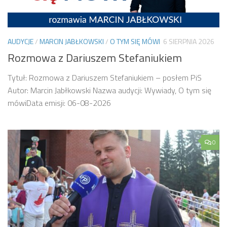
AUDYCJE
/
MARCIN JABŁKOWSKI
/
O TYM SIĘ MÓWI
6 SIERPNIA 2026
Rozmowa z Dariuszem Stefaniukiem
Tytuł: Rozmowa z Dariuszem Stefaniukiem – posłem PiS
Autor: Marcin Jabłkowski Nazwa audycji: Wywiady, O tym się
mówiData emisji: 06-08-2026
0