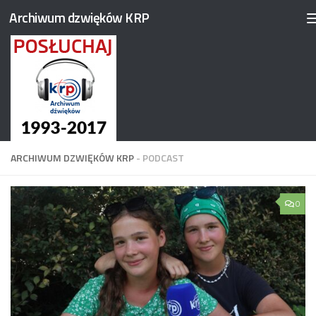
Archiwum dzwięków KRP
Przejdź do treści
ARCHIWUM DZWIĘKÓW KRP
- PODCAST
0