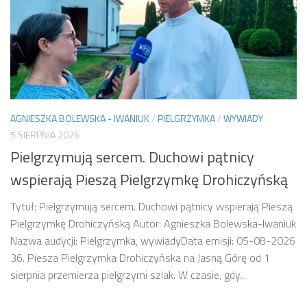
AGNIESZKA BOLEWSKA - IWANIUK
/
PIELGRZYMKA
/
WYWIADY
5 SIERPNIA 2026
Pielgrzymują sercem. Duchowi pątnicy
wspierają Pieszą Pielgrzymkę Drohiczyńską
Tytuł: Pielgrzymują sercem. Duchowi pątnicy wspierają Pieszą
Pielgrzymkę Drohiczyńską Autor: Agnieszka Bolewska-Iwaniuk
Nazwa audycji: Pielgrzymka, wywiadyData emisji: 05-08-2026
36. Piesza Pielgrzymka Drohiczyńska na Jasną Górę od 1
sierpnia przemierza pielgrzymi szlak. W czasie, gdy...