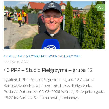
0
46. PIESZA PIELGRZYMKA PODLASKA
/
PIELGRZYMKA
5 SIERPNIA 2026
46 PPP – Studio Pielgrzyma – grupa 12
Tytuł: 46 PPP – Studio Pielgrzyma – grupa 12 Autor: ks.
Bartosz Svabik Nazwa audycji: 46. Piesza Pielgrzymka
Podlaska Data emisji: 05-08-2026 W środę, 5 sierpnia o godz.
15.20 ks. Bartosz Svabik na postoju kolumny...