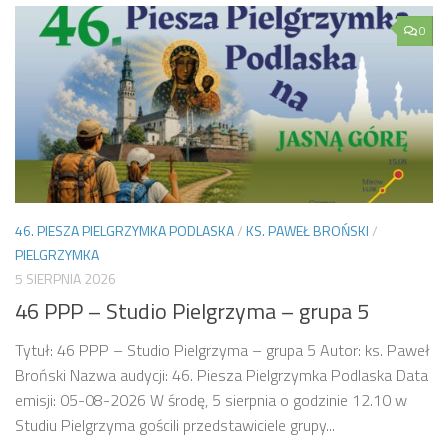
0
46. PIESZA PIELGRZYMKA PODLASKA
/
KS. PAWEŁ BROŃSKI
/
PIELGRZYMKA
5 SIERPNIA 2026
46 PPP – Studio Pielgrzyma – grupa 5
Tytuł: 46 PPP – Studio Pielgrzyma – grupa 5 Autor: ks. Paweł
Broński Nazwa audycji: 46. Piesza Pielgrzymka Podlaska Data
emisji: 05-08-2026 W środę, 5 sierpnia o godzinie 12.10 w
Studiu Pielgrzyma gościli przedstawiciele grupy...