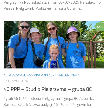
Pielgrzymka PodlaskaData emisji: 05-08-2026 Na szlaku 46.
Pieszej Pielgrzymki Podlaskiej na Jasną Górę nie...
0
46. PIESZA PIELGRZYMKA PODLASKA
/
PIELGRZYMKA
5 SIERPNIA 2026
46 PPP – Studio Pielgrzyma – grupa 8C
Tytuł: 46 PPP – Studio Pielgrzyma – grupa 8C Autor: ks.
Bartosz Svabik Nazwa audycji: 46. Piesza Pielgrzymka