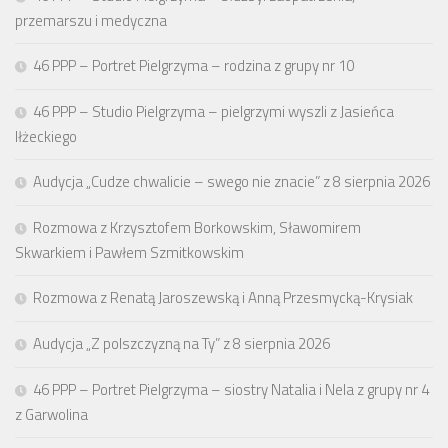
przemarszu i medyczna
46 PPP – Portret Pielgrzyma – rodzina z grupy nr 10
46 PPP – Studio Pielgrzyma – pielgrzymi wyszli z Jasieńca
Iłżeckiego
Audycja „Cudze chwalicie – swego nie znacie” z 8 sierpnia 2026
Rozmowa z Krzysztofem Borkowskim, Sławomirem
Skwarkiem i Pawłem Szmitkowskim
Rozmowa z Renatą Jaroszewską i Anną Przesmycką-Krysiak
Audycja „Z polszczyzną na Ty” z 8 sierpnia 2026
46 PPP – Portret Pielgrzyma – siostry Natalia i Nela z grupy nr 4
z Garwolina