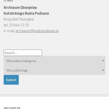
O NAS
Archiwum Dźwięków
Katolickiego Radia Podlasie
Krzysztof Skorupka
tel. 25 644 72 73
e-mail:
archiwum@radiopodlasie.pl
ARCHIWUM