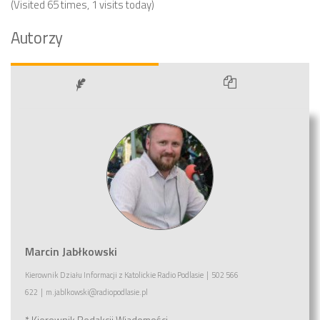
(Visited 65 times, 1 visits today)
Autorzy
Marcin Jabłkowski
Kierownik Działu Informacji
z
Katolickie Radio Podlasie
|
502 566
622
|
m.jablkowski@radiopodlasie.pl
* Kierownik Redakcji Wiadomości