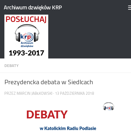
Archiwum dzwięków KRP
Przejdź do treści
DEBATY
Prezydencka debata w Siedlcach
PRZEZ
MARCIN JABŁKOWSKI
·
13 PAŹDZIERNIKA 2018