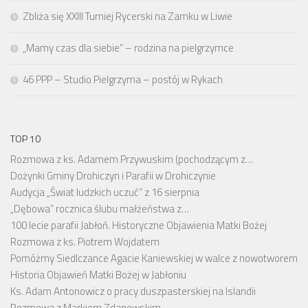
Zbliża się XXIII Turniej Rycerski na Zamku w Liwie
„Mamy czas dla siebie” – rodzina na pielgrzymce
46 PPP – Studio Pielgrzyma – postój w Rykach
TOP 10
Rozmowa z ks. Adamem Przywuskim (pochodzącym z…
Dożynki Gminy Drohiczyn i Parafii w Drohiczynie
Audycja „Świat ludzkich uczuć” z 16 sierpnia
„Dębowa” rocznica ślubu małżeństwa z…
100 lecie parafii Jabłoń. Historyczne Objawienia Matki Bożej
Rozmowa z ks. Piotrem Wojdatem
Pomóżmy Siedlczance Agacie Kaniewskiej w walce z nowotworem
Historia Objawień Matki Bożej w Jabłoniu
Ks. Adam Antonowicz o pracy duszpasterskiej na Islandii
Rozmowa z Markiem Zdanowskim