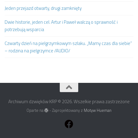
Jeden przejazd otwarty, drugi zamknięty
Dwie historie, jeden cel. Artur i Paweł walczą o sprawność i
potrzebują wsparcia
Czwarty dzień na pielgrzymkowym szlaku. „Mamy czas dla siebie”
– rodzina na pielgrzymce /AUDIO/
Archiwum dzwięków KRP © 2026. Wszelkie prawa zastrzeżone
Oparte na
- Zaprojektowany z
Motyw Hueman